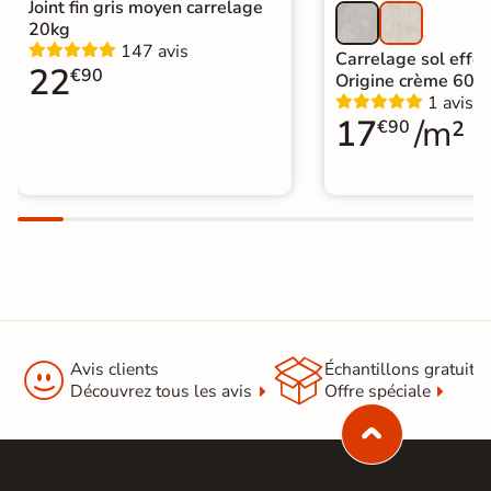
Joint fin gris moyen carrelage
20kg
147 avis
Carrelage sol effet
22
€90
Origine crème 60x
1 avis
17
/m²
€90


Avis clients
Échantillons gratuit
Découvrez tous les avis
Offre spéciale