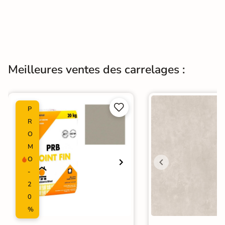
→
Meilleures ventes des carrelages :


P
R
O
M
O
-
2
0
%