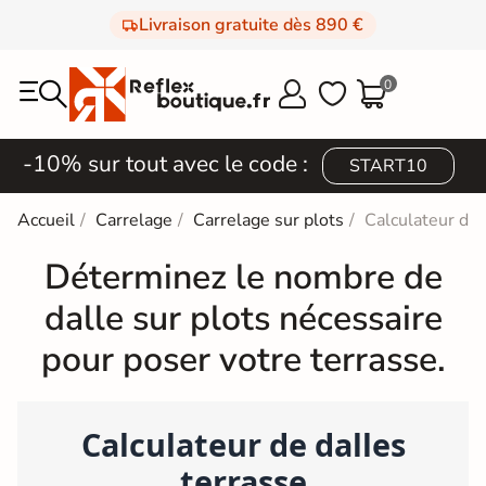
Livraison gratuite dès 890 €
0



-10% sur tout avec le code :
START10
Accueil
Carrelage
Carrelage sur plots
Calculateur de 
Déterminez le nombre de
dalle sur plots nécessaire
pour poser votre terrasse.
Calculateur de dalles
terrasse