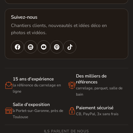
Suivez-nous
Chantiers clients, nouveautés et idées déco en
photos et vidéos.




Des milliers de
15 ans d'expérience
références


la référence du carrelage en
carrelage, parquet, salle de
ligne
bain
Salle d'exposition
Paiement sécurisé


à Portet-sur-Garonne, près de
CB, PayPal, 3x sans frais
Toulouse
ILS PARLENT DE NOUS