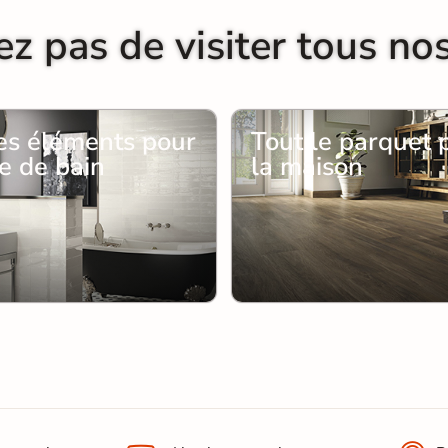
ez pas de visiter tous no
les éléments pour
Tout le parquet 
le de bain
la maison