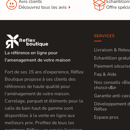


Avis clients
Échantillon
Découvrez tous les avis
Offre spéci
Terre
cuite &
tomette
SERVICES

Parement
mural
Livraison & Retou
La référence en ligne pour
Echantillon gratui
intérieur
l'amenagement de votre maison
Paiement sécuris
Fort de ses 15 ans d’experience, Réflex
PAR FORME &
Faq & Aide
Boutique propose à ses clients des
DIMENSION
Nos conseils «Bi
références de haute qualité pour
choisir»
/li>
Carrelage
l’aménagement de votre maison.
Garantie anti-cas
hexagonal
Carrelage, parquet et éléments pour la
Développement d
salle de bain haut de gamme sont
Réflex
Carrelage très
disponibles à la vente en ligne aux
Espace pros
grand format
meilleurs prix. Profitez de tous les
avantages Réflex : un service livraison