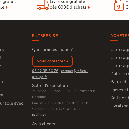


s gratuit
Livraison gratuite
P
ale
dès 890€ d’achats
C
ENTREPRISE
ACHETE
rs
Qui sommes-nous ?
Carrelage
t
Carrelage
Nous contacter
é
Carrelage
05 82 95 56 76
·
contact@reflex-
Dalle ter
groupe.fr
en
Parquet
Salle d'exposition
Lames et
20 bd de l'Europe — 31120 Portet-sur-
se
Garonne
Salle de 
urable avec
Lun–Ven : 9h–12h30 / 13h30–18h
Livraison
Samedi : 10h–13h / 14h–18h
Itinéraire
Avis clients