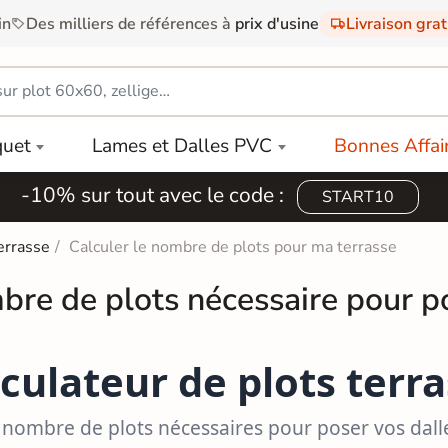
in
Des milliers de références à
prix d'usine
Livraison gra
quet
Lames et Dalles PVC
Bonnes Affai
-10% sur tout avec le code :
START10
errasse
Calculer le nombre de plots pour ma terrasse
re de plots nécessaire pour po
culateur de plots terr
e nombre de plots nécessaires pour poser vos dalle