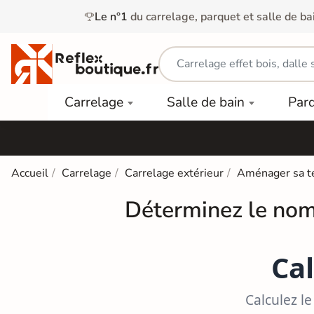
Le n°1
du carrelage, parquet et salle de ba
Carrelage
Mobilier
Parquet
Carrelage
Salle de bain
Par
Intérieur
et
Stratifié
squ'à
50%
Vasque
Carrelage
Parquet
PAR
Extérieur
Contrecollé
TYPE
Douche
relages
Accueil
Carrelage
Carrelage extérieur
Aménager sa t
Dalle
Lames
aïences
Terrasse
Baignoires
Déterminez le nomb
PAR
PVC
Sur Plot
et Balnéos
squ'à
COULEUR
40%
Carrelage
Dalles
WC
Salle de
Stratifié
Cal
PVC
Bain
Bois
Carrelage
quets
Lames
Colle &
Salle de
ols
clair
Calculez l
Finition
Bain
tifiés