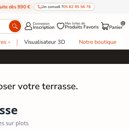
tuite dès 890 €
Un conseil ?
05 82 95 56 76
Mes listes de
Connexion
0




Produits Favoris
Inscription
Panier
res
Visualisateur 3D
Notre boutique
ser votre terrasse.
asse
s sur plots