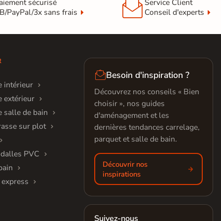

aiement sécurisé
Service Client
B/PayPal/3x sans frais
Conseil d'experts
R

Besoin d'inspiration ?
 intérieur
Découvrez nos conseils « Bien
 extérieur
choisir », nos guides
 salle de bain
d'aménagement et les
rasse sur plot
dernières tendances carrelage,
parquet et salle de bain.
 dalles PVC
Découvrir nos
bain
inspirations
 express
Suivez-nous