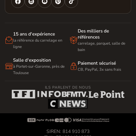




Des milliers de
15 ans d'expérience
références


la référence du carrelage en
carrelage, parquet, salle de
ligne
bain
Salle d'exposition
Paiement sécurisé


à Portet-sur-Garonne, près de
CB, PayPal, 3x sans frais
Toulouse
ILS PARLENT DE NOUS









SIREN: 814 910 873