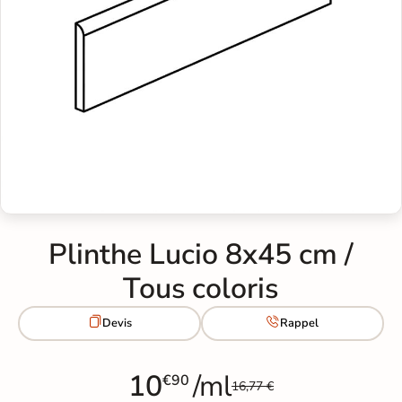
Plinthe Lucio 8x45 cm /
Tous coloris


Devis
Rappel
10
/ml
€90
16,77 €