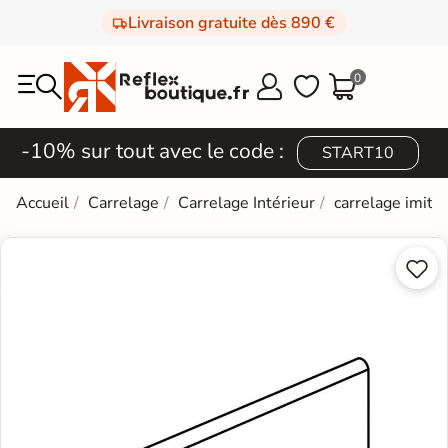
Livraison gratuite dès 890 €
0



-10% sur tout avec le code :
START10
Accueil
Carrelage
Carrelage Intérieur
carrelage imita

