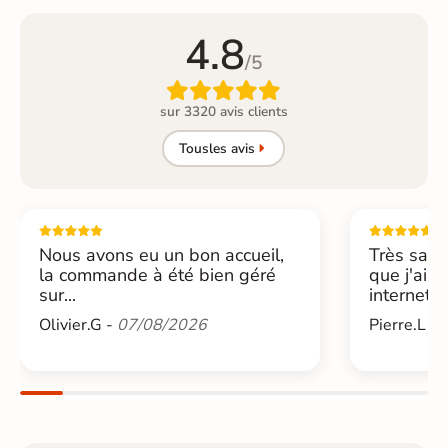
4.8
/5

sur 3320 avis clients
Tous
les avis
Nous avons eu un bon accueil,
Très sati
la commande à été bien géré
que j'ai 
sur...
internet....
Olivier.G -
07/08/2026
Pierre.L -