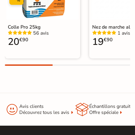
%
Colle Pro 25kg
Nez de marche alu
56 avis
1 avis
20
19
€90
€90


Avis clients
Échantillons gratuit
Découvrez tous les avis
Offre spéciale