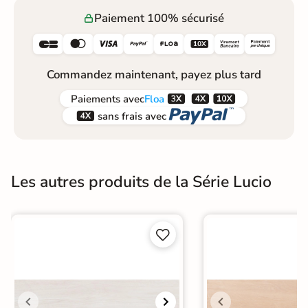
Paiement 100% sécurisé






Commandez maintenant, payez plus tard



Paiements
avec
Floa


sans frais avec
Les autres produits de la Série Lucio

