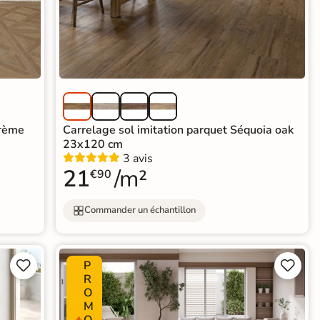
crème
Carrelage sol imitation parquet Séquoia oak
23x120 cm
3 avis
21
/m²
€90
Commander un échantillon
P




R
O
M
O