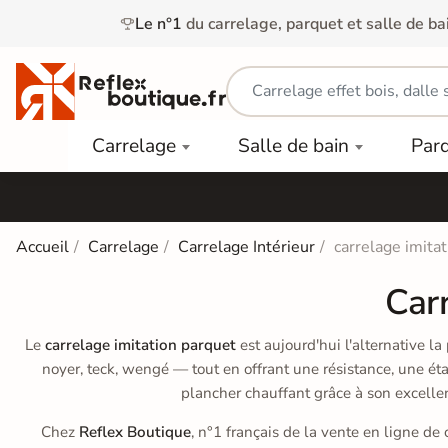
Le n°1
du carrelage, parquet et salle de ba
Carrelage
Mobilier
Parquet
Carrelage
Salle de bain
Par
Intérieur
et
Stratifié
squ'à
50%
Vasque
Carrelage
Parquet
PAR
Extérieur
Contrecollé
TYPE
Douche
relages
Accueil
Carrelage
Carrelage Intérieur
carrelage imita
Dalle
Lames
aïences
Terrasse
Baignoires
Carr
PAR
PVC
Sur Plot
et Balnéos
squ'à
COULEUR
40%
Carrelage
Dalles
Le
carrelage imitation parquet
est aujourd'hui l'alternative l
WC
Salle de
Stratifié
noyer, teck, wengé — tout en offrant une résistance, une éta
PVC
Bain
Bois
plancher chauffant grâce à son excelle
Carrelage
quets
Lames
Colle &
Salle de
ols
clair
Chez
Reflex Boutique
, n°1 français de la vente en ligne d
Finition
Bain
tifiés