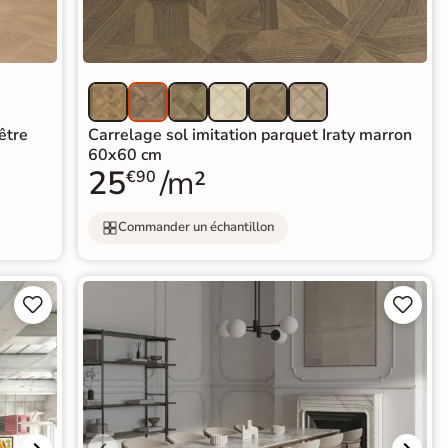
être
Carrelage sol imitation parquet Iraty marron
60x60 cm
25
/m²
€90
Commander un échantillon



