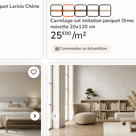
quet Laricio Chêne
Carrelage sol imitation parquet Orme
noisette 20x120 cm
25
/m²
€90
Commander un échantillon

