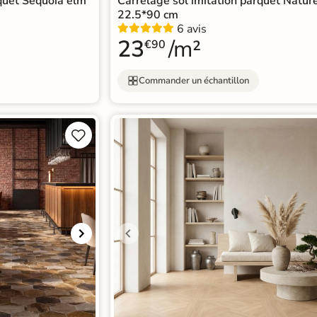
rquet Séquoia elm
Carrelage sol imitation parquet Natur
22.5*90 cm
6 avis
23
/m²
€90
Commander un échantillon

