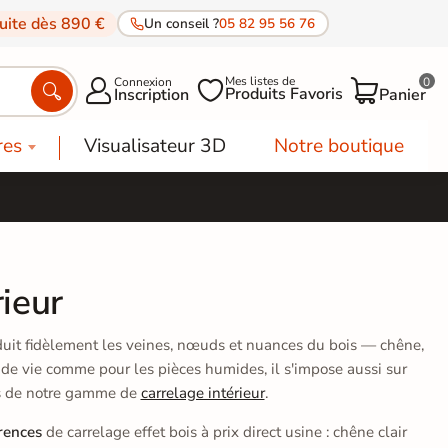
tuite dès 890 €
Un conseil ?
05 82 95 56 76
Mes listes de
Connexion
0




Produits Favoris
Inscription
Panier
res
Visualisateur 3D
Notre boutique
rieur
roduit fidèlement les veines, nœuds et nuances du bois — chêne,
s de vie comme pour les pièces humides, il s'impose aussi sur
ses de notre gamme de
carrelage intérieur
.
rences
de carrelage effet bois à prix direct usine : chêne clair