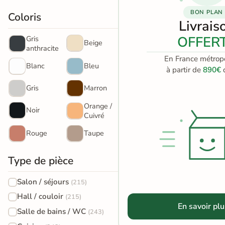
BON PLAN
Terre
Coloris
Livrais
cuite &
OFFER
Gris
Beige
tomette
anthracite
En France métropo
Blanc
Bleu
Parement
à partir de
890€
d
mural
Gris
Marron
intérieur
Orange /
Noir
Cuivré
PAR FORME &
Rouge
Taupe
DIMENSION
Carrelage
Type de pièce
hexagonal
Salon / séjours
(215)
Carrelage très
Hall / couloir
(215)
En savoir plu
grand format
Salle de bains / WC
(243)