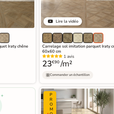
Lire la vidéo
quet Iraty chêne
Carrelage sol imitation parquet Iraty 
60x60 cm
1 avis
23
/m²
€90
Commander un échantillon
P
R
O
M
O