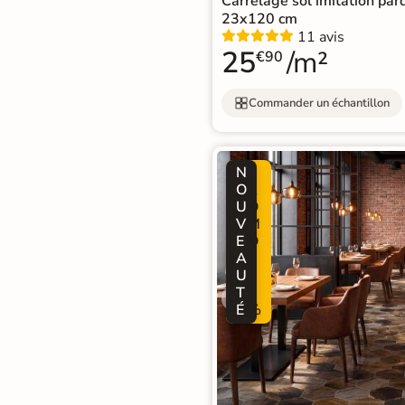
d'acheter
Carrelage sol imitation pa
23x120 cm
11 avis
Utilisez notre simulateur
25
/m²
€90
de carrelage en 3D pour
afficher nos produits
dans
votre maison
Commander un échantillon
3D
N
P
O
R
3D
U
O
V
M
E
O
Rendu
Testez
Simple,
A
-
réaliste
plusieurs
rapide
U
2
en
références
et gratuit
temps
T
0
réel
É
%
Tester le
simulateur 3D
Aucune inscription requise