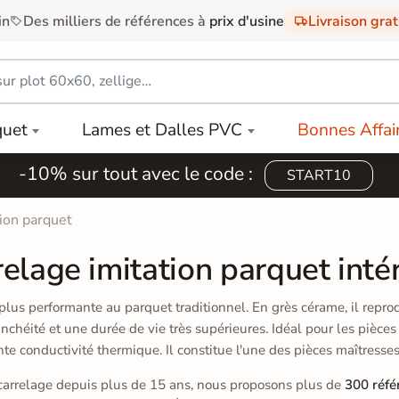
in
Des milliers de références à
prix d'usine
Livraison gra
quet
Lames et Dalles PVC
Bonnes Affai
-10% sur tout avec le code :
START10
tion parquet
elage imitation parquet inté
a plus performante au parquet traditionnel. En grès cérame, il rep
nchéité et une durée de vie très supérieures. Idéal pour les pièce
nte conductivité thermique. Il constitue l'une des pièces maîtres
e carrelage depuis plus de 15 ans, nous proposons plus de
300 réfé