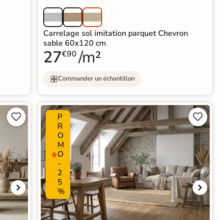
Carrelage sol imitation parquet Chevron
sable 60x120 cm
27
/m²
€90
Commander un échantillon
P




R
O
M
O
-
2
5
%