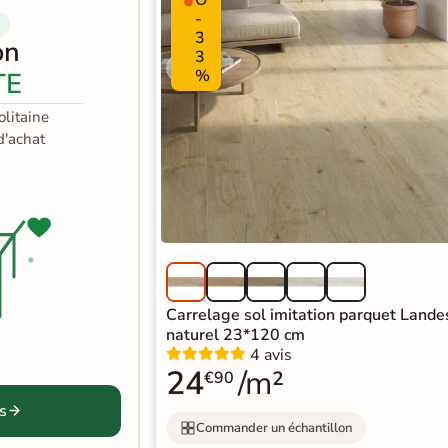
-
3
on
3
%
TE
litaine
'achat
Carrelage sol imitation parquet Lande
naturel 23*120 cm
4 avis
24
/m²
€90
s
Commander un échantillon