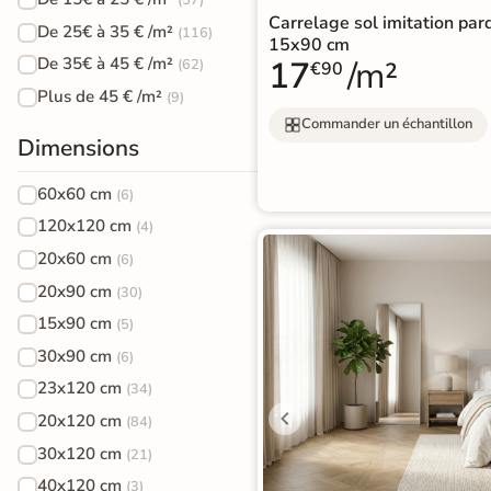
PVC
Carrelage sol imitation par
Terrazzo
salle de
standard
De 25€ à 35 € /m²
(116)
Foncé
15x90 cm
/ Granito
bain
17
/m²
De 35€ à 45 € /m²
(62)
€90
Stratifié
Accessoires pour la pose de sols souples
Plus de 45 € /m²
(9)
Carrelage
Accessoires
Lame
Commander un échantillon
imitation
Dimensions
large
SIMULATEUR 3D
travertin
XXL
60x60 cm
(6)
Visualisez
Carrelage
120x120 cm
(4)
Stratifié
avant
20x60 cm
(6)
imitation
d'acheter
Spécial
20x90 cm
(30)
parquet
Salle de
15x90 cm
(5)
Utilisez notre simulateur
Bain
Carrelage
de carrelage en 3D pour
30x90 cm
(6)
afficher nos produits
dans
effet
23x120 cm
(34)
Accessoires pour la pose de parquets et stratifiés
votre maison
marbre
20x120 cm
(84)
30x120 cm
(21)
Carrelage
3D
40x120 cm
(3)