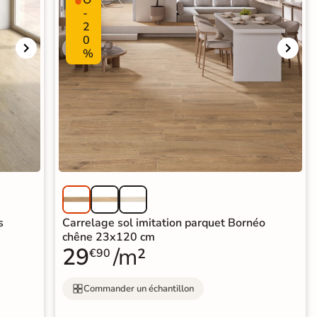
-
2
0
%
s
Carrelage sol imitation parquet Bornéo
chêne 23x120 cm
29
/m²
€90
Commander un échantillon