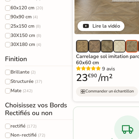
effet
3D
60x120 cm
(20)
pierre
90x90 cm
(4)
naturelle
Lire la vidéo
Rendu
Testez
Simple,
25x150 cm
(8)
réaliste
plusieurs
rapide
en
références
et gratuit
30X150 cm
(8)
Carrelage
temps
réel
30X180 cm
(4)
effet
Tester le
Carrelage sol imitation par
béton
Finition
simulateur 3D
60x60 cm
9 avis
Carrelage
Brillante
Aucune inscription requise
(2)
23
/m²
€90
effet
Structurée
(37)
métal
Mate
(242)
Commander un échantillon
Carrelage
Choisissez vos Bords
Rectifiés ou non
moderne
rectifié
(172)
Carrelage
Non-rectifié
(72)
effet