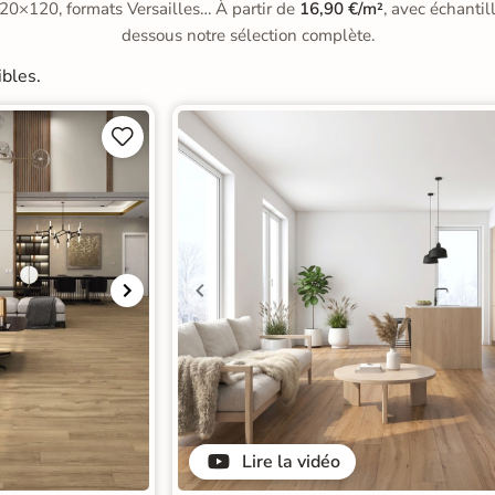
 20×120, formats Versailles… À partir de
16,90 €/m²
, avec échantil
dessous notre sélection complète.
bles.


Lire la vidéo