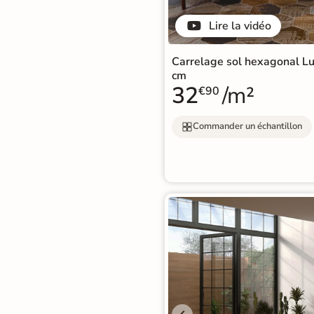
Lire la vidéo
Carrelage sol hexagonal L
cm
32
/m²
€90
Commander un échantillon