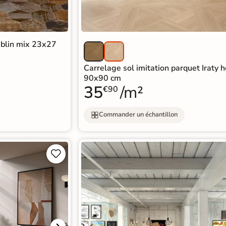
ublin mix 23x27
Carrelage sol imitation parquet Iraty h
90x90 cm
35
/m²
€90
Commander un échantillon

