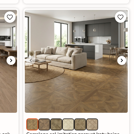



