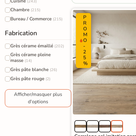
Cuisine
(243)
Carrelage extra fin
Chambre
(215)
Voir tous les
P
Bureau / Commerce
(215)
R
formats
O
Fabrication
M
O
PAR FINITION
Grès cérame émaillé
-
(202)
2
Carrelage poli /
Grès cérame pleine
5
masse
(14)
semi-poli
%
Grès pâte blanche
(26)
Carrelage brillant
Grès pâte rouge
(2)
Échantillons gratuits
Afficher/masquer plus
d'options
SIMULATEUR 3D
Visualisez
avant