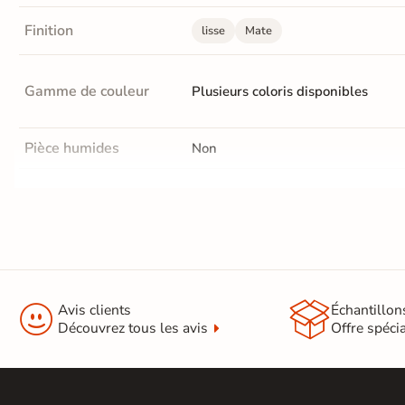
Terre
Finition
lisse
Mate
cuite &
tomette
Gamme de couleur
Plusieurs coloris disponibles
Parement
Pièce humides
Non
mural
intérieur
Choix
1er Choix
PAR FORME &
DIMENSION
Qualité de l'air
A+
Carrelage


Avis clients
Échantillon
hexagonal
Normes
Certification CE
Découvrez tous les avis
Offre spéci
Carrelage très
grand format
Origine
Allemagne