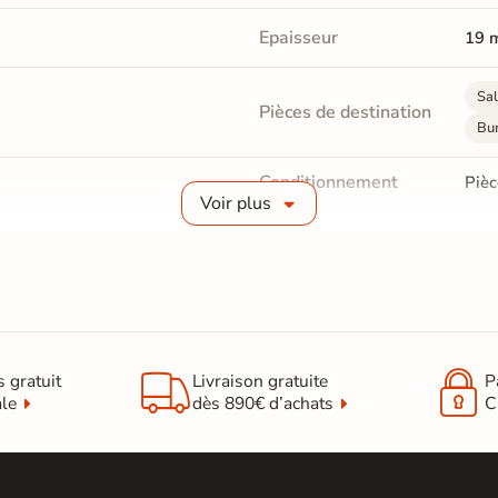
Epaisseur
19 
Sal
Pièces de destination
Bu
Conditionnement
Pièc
Voir plus
Produit issu du
développement
Oui 
durable
Fabrication
Strat


Faci
s gratuit
Livraison gratuite
P
Entretien
chif
ale
dès 890€ d’achats
C
nett
Carr
Catégories
Car