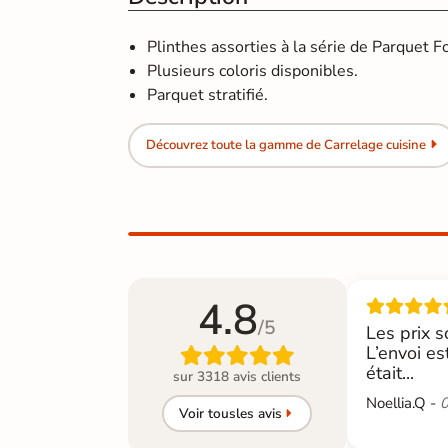
Plinthes assorties à la série de Parquet F
Plusieurs coloris disponibles.
Parquet stratifié.
Découvrez toute la gamme de Carrelage cuisine
4.8
/5
Les prix s
L’envoi es

était...
sur 3318 avis clients
Noellia.Q -
0
Voir tous
les avis