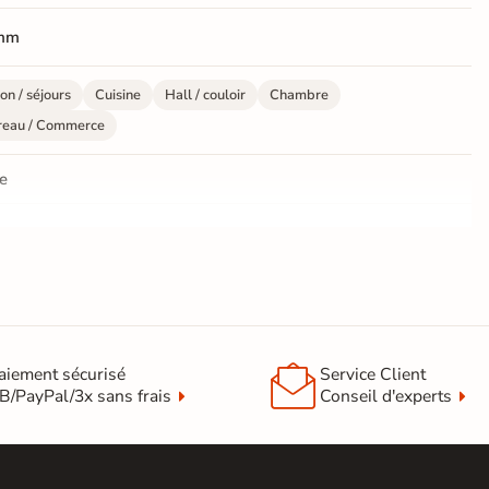
mm
on / séjours
Cuisine
Hall / couloir
Chambre
reau / Commerce
e
- PEFC certifié
ifié
le à entretenir : habituellement nettoyés à sec avec un

aiement sécurisé
Service Client
fon ou serpillère, les sols stratifiés peuvent aussi être
B/PayPal/3x sans frais
Conseil d'experts
oyés à l’eau avec produits de base neutres.
elage sol cuisine
|
Carrelage salon moderne
|
relage Chambre