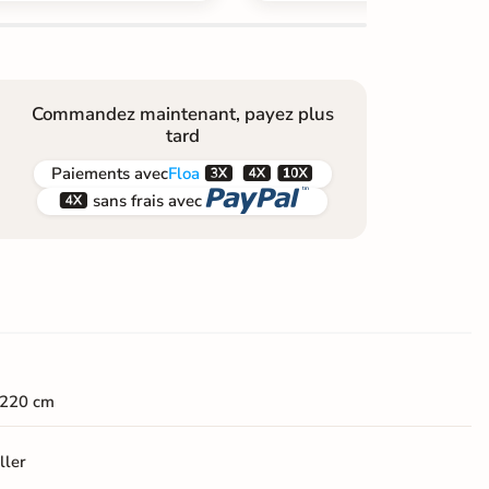
Commandez maintenant, payez plus
tard



Paiements
avec
Floa


sans frais avec
*220 cm
ller