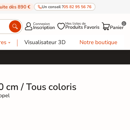
tuite dès 890 €
Un conseil ?
05 82 95 56 76
Mes listes de
Connexion
0




Produits Favoris
Inscription
Panier
res
Visualisateur 3D
Notre boutique
0 cm / Tous coloris
ppel