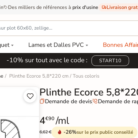
in
Des milliers de références à
prix d'usine
Livraison gra
quet
Lames et Dalles PVC
Bonnes Affai
-10% sur tout avec le code :
START10
ne
Plinthe Ecorce 5,8*220 cm / Tous coloris
Plinthe Ecorce 5,8*22


Demande de devis
Demande de ra


4
/ml
€90
-26%
sur le prix public conseillé
6,62 €