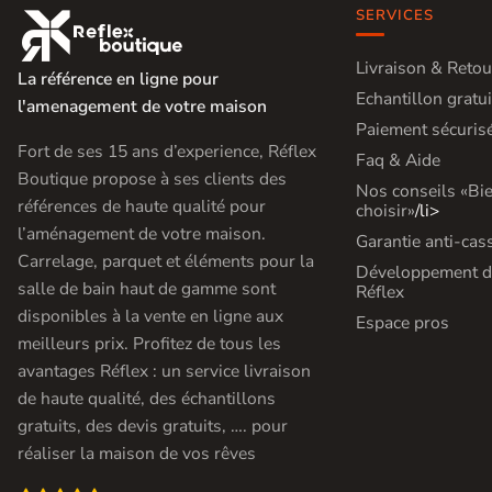
Carrelage extra fin
SERVICES

Voir tous les
Livraison & Retou
La référence en ligne pour
Echantillon gratui
formats
l'amenagement de votre maison
Paiement sécuris
PAR FINITION
Fort de ses 15 ans d’experience, Réflex
Faq & Aide
Boutique propose à ses clients des
Nos conseils «Bi
Carrelage poli /
références de haute qualité pour
choisir»
/li>
semi-poli
l’aménagement de votre maison.
Garantie anti-cas
Carrelage, parquet et éléments pour la
Développement d
Carrelage brillant
salle de bain haut de gamme sont
Réflex
disponibles à la vente en ligne aux
Espace pros
Échantillons gratuits
meilleurs prix. Profitez de tous les
avantages Réflex : un service livraison
ÉCHANTILLONS
de haute qualité, des échantillons
GRATUITS
Échantillons
gratuits, des devis gratuits, …. pour
réaliser la maison de vos rêves
GRATUITS
*