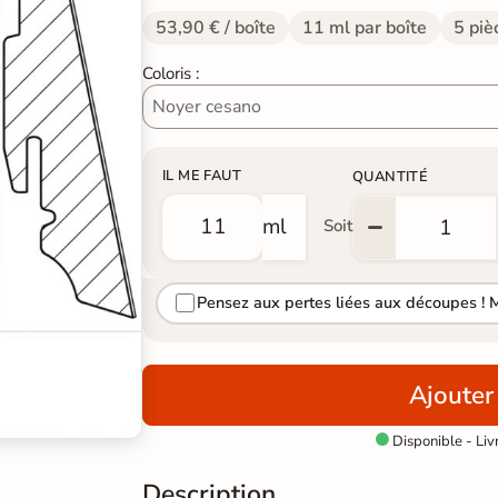
53,90 € / boîte
11 ml par boîte
5 piè
Coloris :
IL ME FAUT
QUANTITÉ
ml
Soit
Pensez aux pertes liées aux découpes ! 
Ajouter
Disponible - Liv

Description