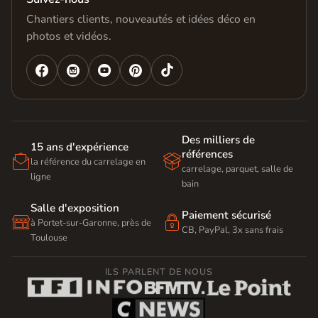
Chantiers clients, nouveautés et idées déco en
photos et vidéos.




Des milliers de
15 ans d'expérience
références


la référence du carrelage en
carrelage, parquet, salle de
ligne
bain
Salle d'exposition
Paiement sécurisé


à Portet-sur-Garonne, près de
CB, PayPal, 3x sans frais
Toulouse
ILS PARLENT DE NOUS