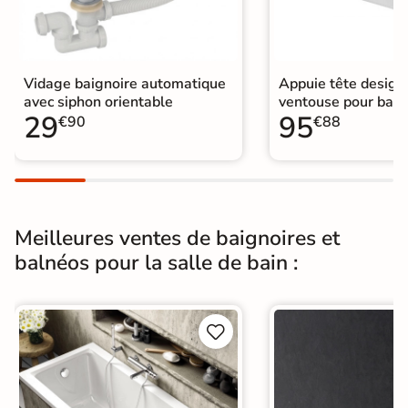
Vidage baignoire automatique
Appuie tête design
avec siphon orientable
ventouse pour baig
29
95
€90
€88
Meilleures ventes de baignoires et
balnéos pour la salle de bain :

