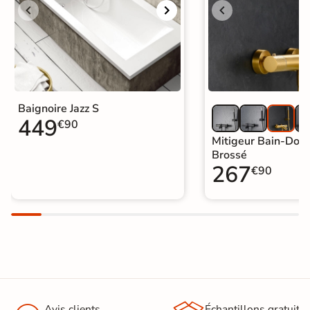
Baignoire Jazz S
449
€90
Mitigeur Bain-Dou
Brossé
267
€90
Avis clients
Échantillons gratuit