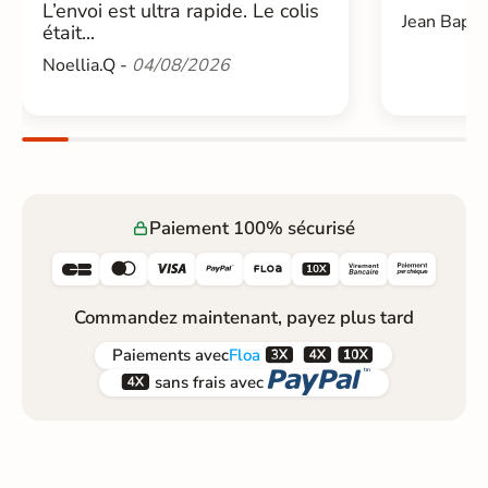
L’envoi est ultra rapide. Le colis
Jean Bapti
était...
Noellia.Q -
04/08/2026
Paiement 100% sécurisé






Commandez maintenant, payez plus tard



Paiements
avec
Floa


sans frais avec