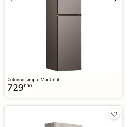
Colonne simple Montréal
729
€90

