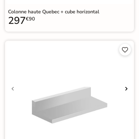
Colonne haute Quebec + cube horizontal
297
€90

