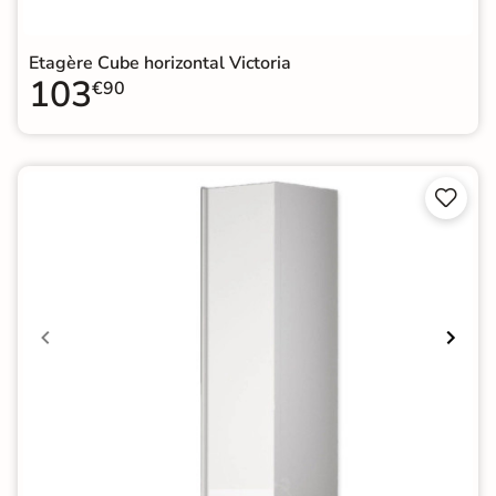
Etagère Cube horizontal Victoria
103
€90

