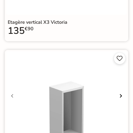
Etagère vertical X3 Victoria
135
€90

