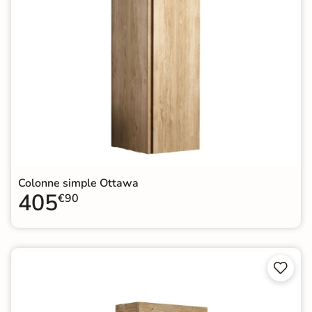
Colonne simple Ottawa
405
€90

