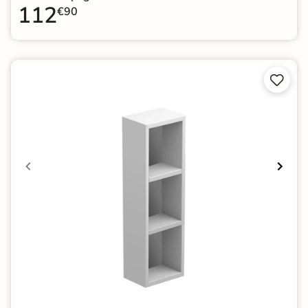
112
€90

