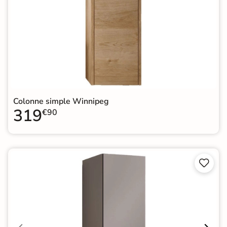
Colonne simple Winnipeg
319
€90

