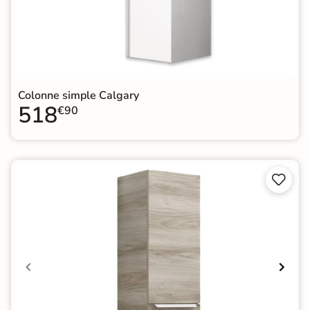
Colonne simple Calgary
518
€90

