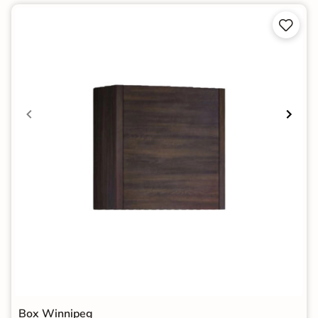


Box Winnipeg