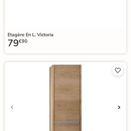
Etagère En L. Victoria
79
€90

