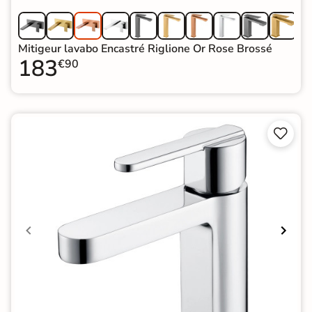
Mitigeur lavabo Encastré Riglione Or Rose Brossé
183
€90

