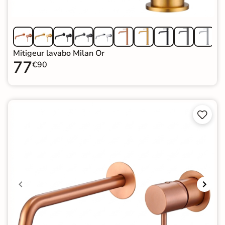
Mitigeur lavabo Milan Or
77
€90

