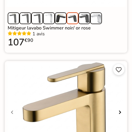
Mitigeur lavabo Swimmer noir/ or rose
1 avis
107
€90

