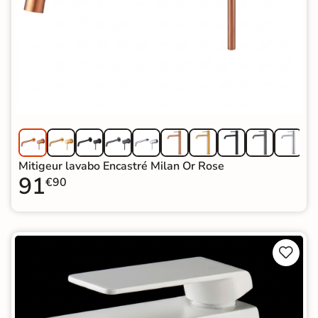
Mitigeur lavabo Encastré Milan Or Rose
91
€90

