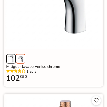
Mitigeur lavabo Venise chrome
1 avis
102
€90

