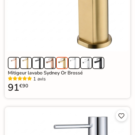
Mitigeur lavabo Sydney Or Brossé
1 avis
91
€90

