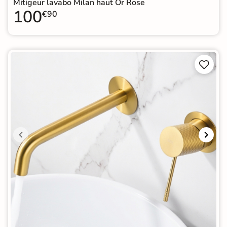
Mitigeur lavabo Milan haut Or Rose
100
€90

