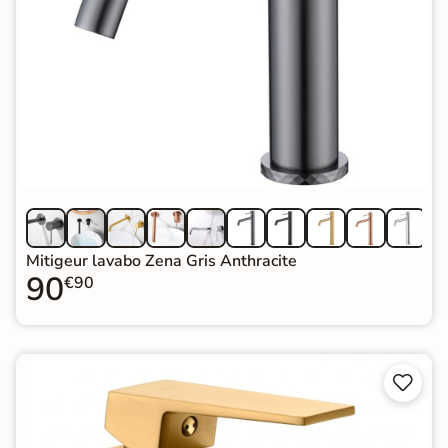
Mitigeur lavabo Zena Gris Anthracite
90
€90

