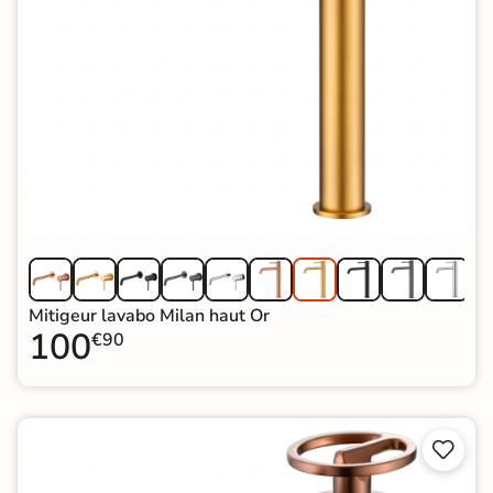
Mitigeur lavabo Milan haut Or
100
€90

