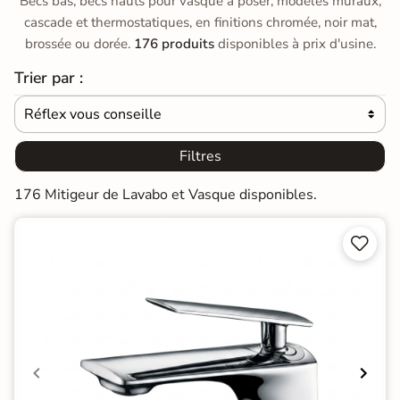
Becs bas, becs hauts pour vasque à poser, modèles muraux,
cascade et thermostatiques, en finitions chromée, noir mat,
brossée ou dorée.
176 produits
disponibles à prix d'usine.
Trier par :
Réflex vous conseille

Filtres
176 Mitigeur de Lavabo et Vasque disponibles.

