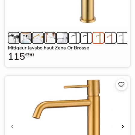
Mitigeur lavabo haut Zena Or Brossé
115
€90

