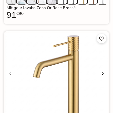
Mitigeur lavabo Zena Or Rose Brossé
91
€90

