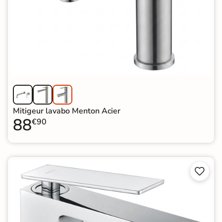
Mitigeur lavabo Menton Acier
88
€90

