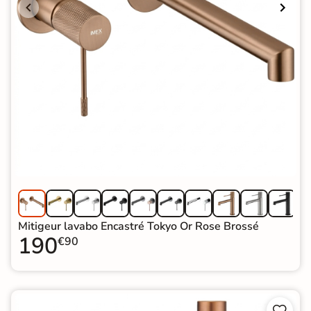
Mitigeur lavabo Encastré Tokyo Or Rose Brossé
190
€90

