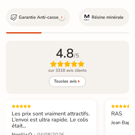
Garantie Anti-casse
Résine minérale
4.8
/5

sur 3318 avis clients
Tous
les avis
Les prix sont vraiment attractifs.
RAS
L’envoi est ultra rapide. Le colis
Jean Bapti
était...
Noellia.Q -
04/08/2026