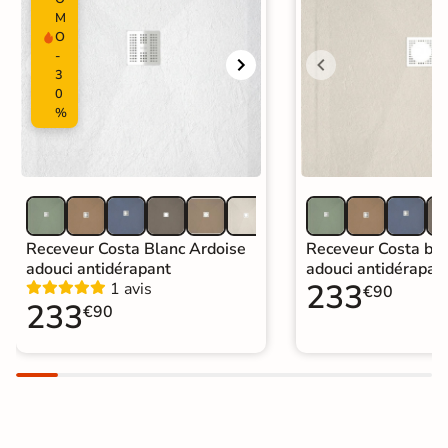
M
O
-
3
0
%
Receveur Costa Blanc Ardoise
Receveur Costa bei
adouci antidérapant
adouci antidérapan
233
1 avis
€90
233
€90