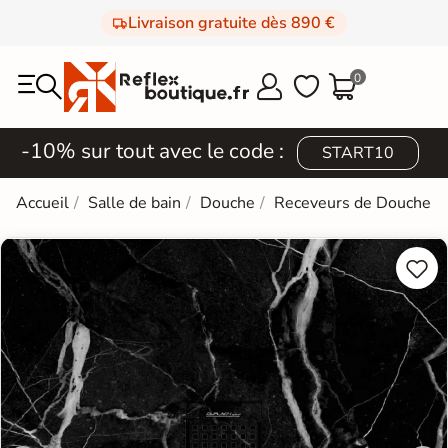
Livraison gratuite dès 890 €
0



-10% sur tout avec le code :
START10
Accueil
Salle de bain
Douche
Receveurs de Douche

