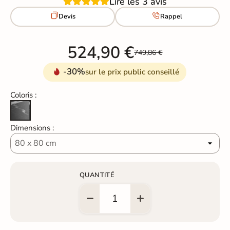
Lire les 3 avis


Devis
Rappel
524,90 €
749,86 €
-30%
sur le prix public conseillé
Coloris :
Marbre noir
Dimensions :
QUANTITÉ