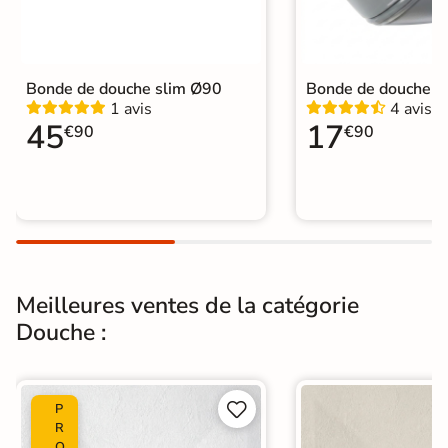
Diametre de la
Ø 90 mm
bonde
Pieds
Non fournis
Bonde de douche slim Ø90
Bonde de douche 
1 avis
4 avis
Normes
CE, NF
45
17
€90
€90
Sur mesure
Oui, sur demande
Garantie
2 ans
Origine
Espagne
Pleine masse
Oui
Meilleures ventes de la catégorie
Douche :
Catégories
Receveurs de Douche


P
R
O