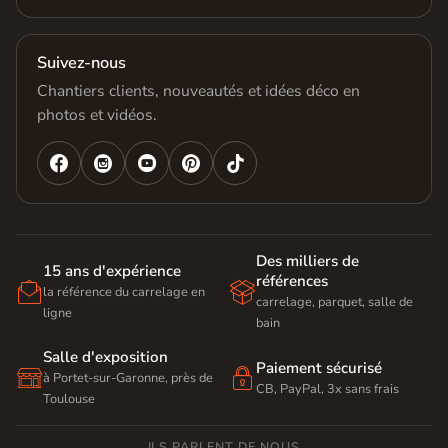
Suivez-nous
Chantiers clients, nouveautés et idées déco en
photos et vidéos.




Des milliers de
15 ans d'expérience
références


la référence du carrelage en
carrelage, parquet, salle de
ligne
bain
Salle d'exposition
Paiement sécurisé


à Portet-sur-Garonne, près de
CB, PayPal, 3x sans frais
Toulouse
ILS PARLENT DE NOUS