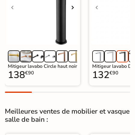
nécessaire.
Garantie
5 ans
Origine
Espagne
Catégories
Mitigeur de Lavabo et Vasque
Mitigeur lavabo Circle haut noir
Mitigeur lavabo Duc
138
132
€90
€90
Meilleures ventes de mobilier et vasque
salle de bain :