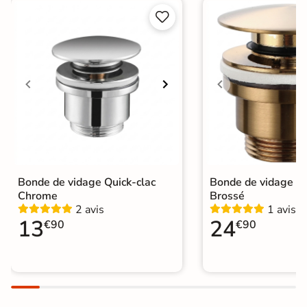


Bonde de vidage Quick-clac
Bonde de vidage Qu
Chrome
Brossé
2 avis
1 avis
13
24
€90
€90