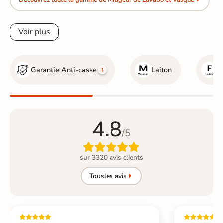
Découvrez toute la gamme de Mitigeur de Lavabo et Vasque
Voir plus
Garantie Anti-casse
Laiton
N
4.8
/5

sur 3320 avis clients
Tous
les avis