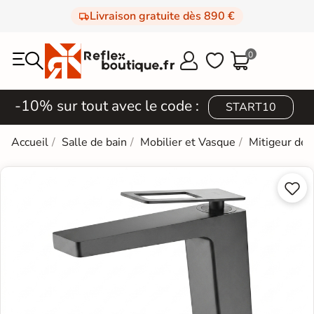
Livraison gratuite dès 890 €
0



-10% sur tout avec le code :
START10
Accueil
Salle de bain
Mobilier et Vasque
Mitigeur de 

