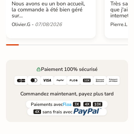
Nous avons eu un bon accueil,
Très sati
la commande à été bien géré
que j'ai 
sur...
internet....
Olivier.G -
07/08/2026
Pierre.L -
Paiement 100% sécurisé






Commandez maintenant, payez plus tard



Paiements
avec
Floa


sans frais avec