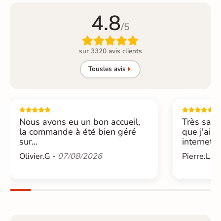
4.8
/5

sur 3320 avis clients
Tous
les avis
Nous avons eu un bon accueil,
Très sati
la commande à été bien géré
que j'ai 
sur...
internet....
Olivier.G -
07/08/2026
Pierre.L -