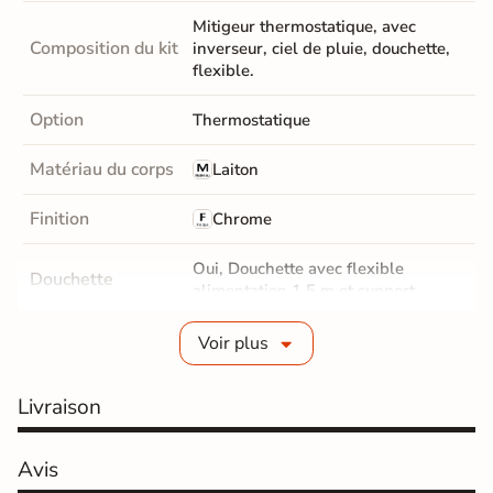
Mitigeur thermostatique, avec
Composition du kit
inverseur, ciel de pluie, douchette,
flexible.
Option
Thermostatique
Matériau du corps
Laiton
Finition
Chrome
Oui, Douchette avec flexible
Douchette
alimentation 1,5 m et support.
Fabrication
Voir plus
Laiton
Douchette
Livraison
Position Ciel de
Fixe
pluie
Avis
Dimensions ciel