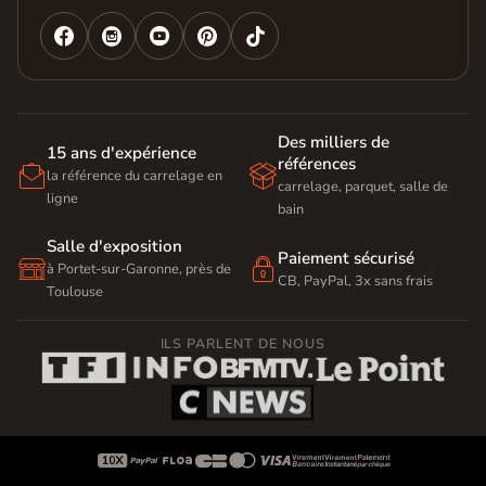




Des milliers de
15 ans d'expérience
références


la référence du carrelage en
carrelage, parquet, salle de
ligne
bain
Salle d'exposition
Paiement sécurisé


à Portet-sur-Garonne, près de
CB, PayPal, 3x sans frais
Toulouse
ILS PARLENT DE NOUS








