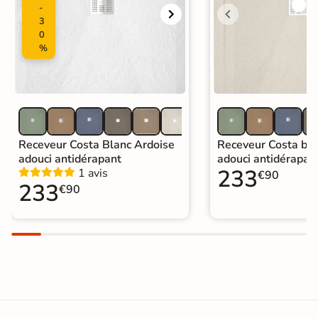
-
3
Catégories
Mitigeur et Colonne de Douche
0
%
Receveur Costa Blanc Ardoise
Receveur Costa bei
adouci antidérapant
adouci antidérapan
233
1 avis
€90
233
€90