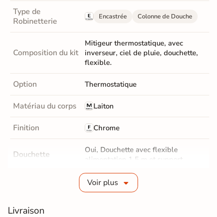
Type de
Encastrée
Colonne de Douche
Robinetterie
Mitigeur thermostatique, avec
Composition du kit
inverseur, ciel de pluie, douchette,
flexible.
Option
Thermostatique
Matériau du corps
Laiton
Finition
Chrome
Oui, Douchette avec flexible
Douchette
alimentation 1,5 m et support.
Fabrication
Voir plus
Laiton
Douchette
Livraison
Position Ciel de