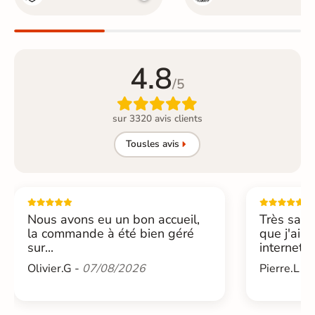
4.8
/5

sur 3320 avis clients
Tous
les avis
Nous avons eu un bon accueil,
Très sati
la commande à été bien géré
que j'ai 
sur...
internet....
Olivier.G -
07/08/2026
Pierre.L -