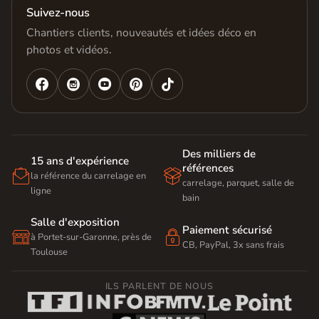
Suivez-nous
Chantiers clients, nouveautés et idées déco en
photos et vidéos.




Des milliers de
15 ans d'expérience
références


la référence du carrelage en
carrelage, parquet, salle de
ligne
bain
Salle d'exposition
Paiement sécurisé


à Portet-sur-Garonne, près de
CB, PayPal, 3x sans frais
Toulouse
ILS PARLENT DE NOUS