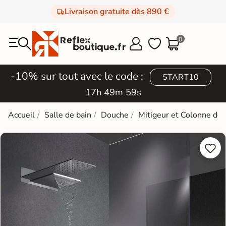
Livraison gratuite dès 890 €
0



-10% sur tout avec le code :
START10
17h 49m 58s
Accueil
Salle de bain
Douche
Mitigeur et Colonne de

