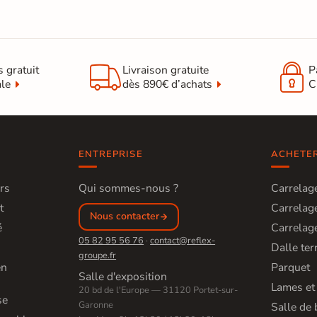


s gratuit
Livraison gratuite
P
ale
dès 890€ d’achats
C
ENTREPRISE
ACHETE
rs
Qui sommes-nous ?
Carrelage
t
Carrelage
Nous contacter
é
Carrelage
05 82 95 56 76
·
contact@reflex-
Dalle ter
groupe.fr
en
Parquet
Salle d'exposition
Lames et
20 bd de l'Europe — 31120 Portet-sur-
se
Garonne
Salle de 