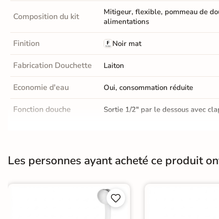
Mitigeur, flexible, pommeau de dou
Terre
Composition du kit
alimentations
cuite &
Finition
Noir mat
tomette
Fabrication Douchette
Laiton
Parement
mural
Economie d'eau
Oui, consommation réduite
intérieur
Fonction douche
Sortie 1/2" par le dessous avec cla
PAR FORME &
Quincaillerie
Raccords muraux et double rosaces
DIMENSION
Carrelage
L'entretien se fait avec un chiffon
Les personnes ayant acheté ce produit o
détergent. Attention à ne pas utili
hexagonal
Entretien
d'acier pouvant rayer la robinetteri
calcaire, un nettoyage mensuel à b
Carrelage très
nécessaire.


grand format
Origine
France