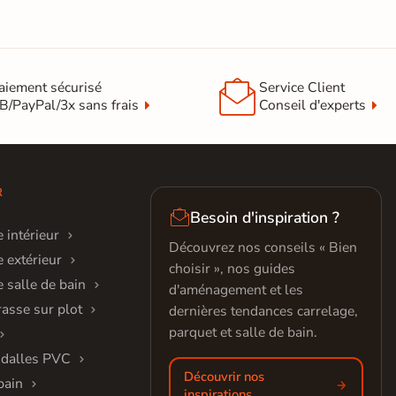

aiement sécurisé
Service Client
B/PayPal/3x sans frais
Conseil d'experts
R

Besoin d'inspiration ?
 intérieur
Découvrez nos conseils « Bien
 extérieur
choisir », nos guides
 salle de bain
d'aménagement et les
rasse sur plot
dernières tendances carrelage,
parquet et salle de bain.
 dalles PVC
Découvrir nos
bain
inspirations