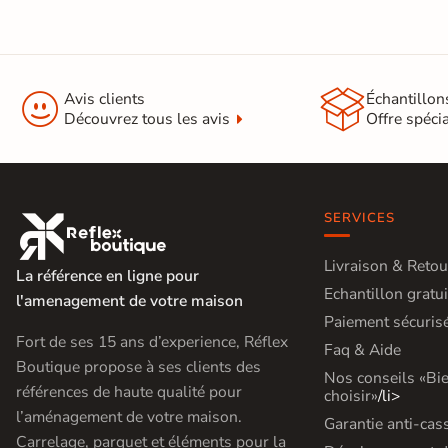


Avis clients
Échantillon
Découvrez tous les avis
Offre spéci
SERVICES

Livraison & Retou
La référence en ligne pour
Echantillon gratui
l'amenagement de votre maison
Paiement sécuris
Fort de ses 15 ans d’experience, Réflex
Faq & Aide
Boutique propose à ses clients des
Nos conseils «Bi
références de haute qualité pour
choisir»
/li>
l’aménagement de votre maison.
Garantie anti-cas
Carrelage, parquet et éléments pour la