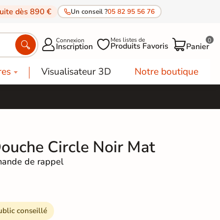
tuite dès 890 €
Un conseil ?
05 82 95 56 76
Mes listes de
Connexion
0




Produits Favoris
Inscription
Panier
res
Visualisateur 3D
Notre boutique
Douche Circle Noir Mat
ande de rappel
ublic conseillé