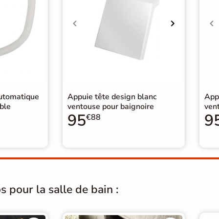
automatique
Appuie tête design blanc
App
ble
ventouse pour baignoire
ven
95
9
€88
 pour la salle de bain :