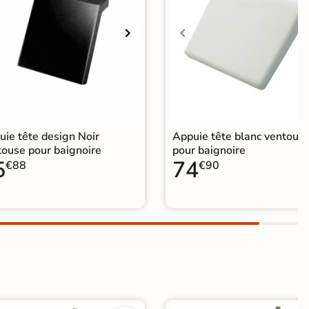
uie tête design Noir
Appuie tête blanc ventous
touse pour baignoire
pour baignoire
5
74
€88
€90