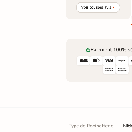
Voir tous
les avis
Paiement 100% sé




Type de Robinetterie
Miti