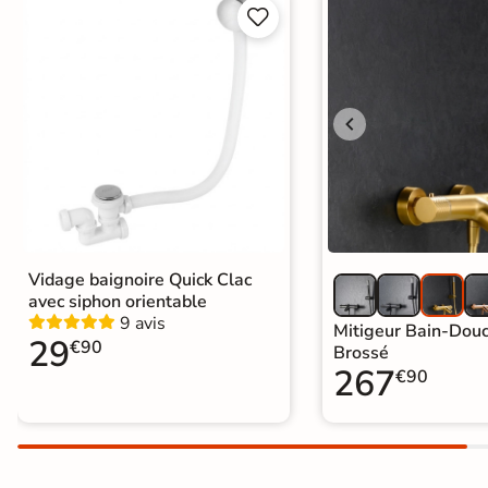
EXPRESS


Livraison
EXPRESS
Nous vous
proposons une
liste de
produits
livrables
chez
vous sous 5
jours
Vidage baignoire Quick Clac
avec siphon orientable
9 avis
Mitigeur Bain-Dou
29
€90
Voir les
Brossé
267
produits
€90
express