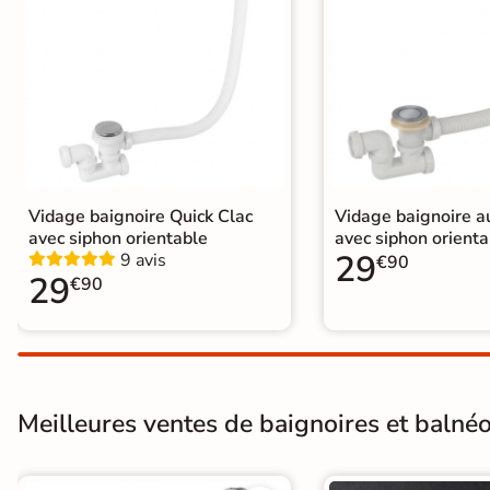
Carrelage extra fin
Voir tous les
formats
PAR FINITION
Carrelage poli /
Vidage baignoire Quick Clac
Vidage baignoire 
semi-poli
avec siphon orientable
avec siphon orienta
29
9 avis
€90
Carrelage brillant
29
€90
Échantillons gratuits
Meilleures ventes de baignoires et balnéos
5j
LIVRAISON