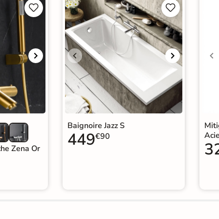




Baignoire Jazz S
Mit
449
Aci
€90
3
che Zena Or