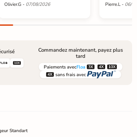
Olivier.G -
07/08/2026
Pierre.L -
06/08
Commandez maintenant, payez plus
curisé
tard





Paiements
avec
Floa


sans frais avec
geur Standart