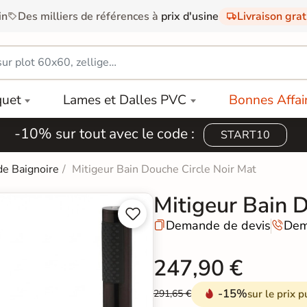
in
Des milliers de références à
prix d'usine
Livraison gra
quet
Lames et Dalles PVC
Bonnes Affai
-10% sur tout avec le code :
START10
de Baignoire
Mitigeur Bain Douche Circle Noir Mat
Mitigeur Bain 


Demande de devis
Dem


247,90 €
-15%
sur le prix p
291,65 €