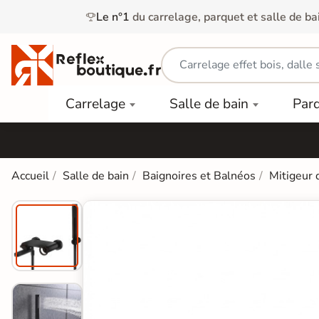
Le n°1
du carrelage, parquet et salle de ba
Carrelage
Mobilier
Parquet
Carrelage
Salle de bain
Par
Intérieur
et
Stratifié
squ'à
50%
Vasque
Carrelage
Parquet
PAR
Extérieur
Contrecollé
TYPE
Douche
relages
Accueil
Salle de bain
Baignoires et Balnéos
Mitigeur 
Dalle
Lames
aïences
Terrasse
Baignoires
PAR
PVC
Sur Plot
et Balnéos
squ'à
COULEUR
40%
Carrelage
Dalles
WC
Salle de
Stratifié
PVC
Bain
Bois
Carrelage
quets
Lames
Colle &
Salle de
ols
clair
Finition
Bain
tifiés