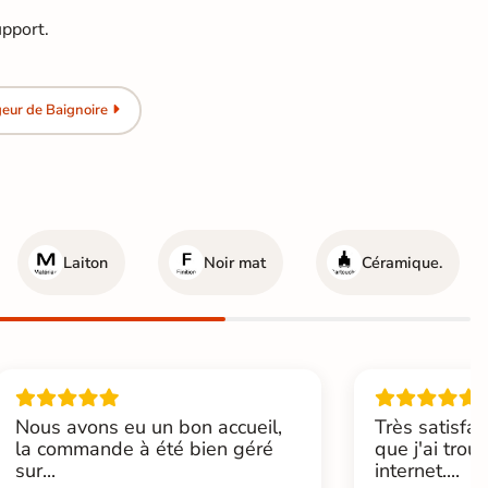
upport.
eur de Baignoire
Laiton
Noir mat
Céramique.
Nous avons eu un bon accueil,
Très satisfai
la commande à été bien géré
que j'ai trou
sur...
internet....