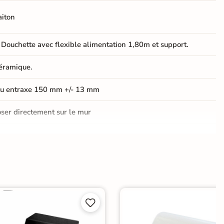
aiton
 Douchette avec flexible alimentation 1,80m et support.
éramique.
ou entraxe 150 mm +/- 13 mm
ser directement sur le mur
E, ACS et ISO 9001
 ans


geur de Baignoire