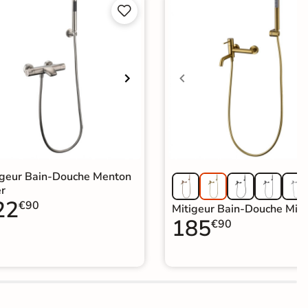


igeur Bain-Douche Menton
er
22
€90
Mitigeur Bain-Douche Mila
185
€90