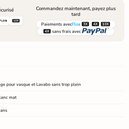
Commandez maintenant, payez plus
curisé
tard





Paiements
avec
Floa


sans frais avec
ge pour vasque et Lavabo sans trop plein
lanc mat
 ans