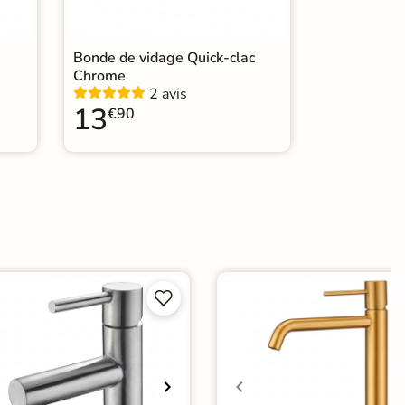
Bonde de vidage Quick-clac
Chrome
2 avis
13
€90

