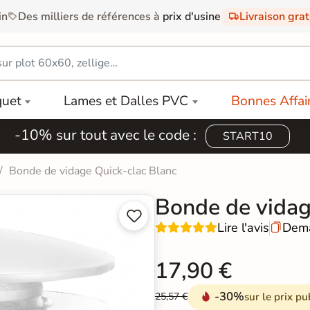
in
Des milliers de références à
prix d'usine
Livraison gra
quet
Lames et Dalles PVC
Bonnes Affai
-10% sur tout avec le code :
START10
Bonde de vidage Quick-clac Blanc
Bonde de vidag


Lire l'avis
Dema

17,90 €
-30%
sur le prix pu
25,57 €