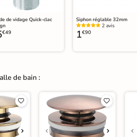
e de vidage Quick-clac
Siphon réglable 32mm
ign
2 avis
5
1
€49
€90
lle de bain :



