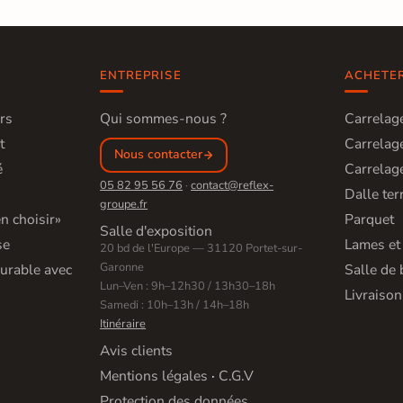
ENTREPRISE
ACHETE
rs
Qui sommes-nous ?
Carrelage
t
Carrelage
Nous contacter
é
Carrelage
05 82 95 56 76
·
contact@reflex-
Dalle ter
groupe.fr
n choisir»
Parquet
Salle d'exposition
se
Lames et
20 bd de l'Europe — 31120 Portet-sur-
Garonne
urable avec
Salle de 
Lun–Ven : 9h–12h30 / 13h30–18h
Livraison
Samedi : 10h–13h / 14h–18h
Itinéraire
Avis clients
Mentions légales
·
C.G.V
Protection des données