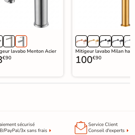
igeur lavabo Menton Acier
Mitigeur lavabo Milan haut
8
100
€90
€90

aiement sécurisé
Service Client
B/PayPal/3x sans frais
Conseil d'experts