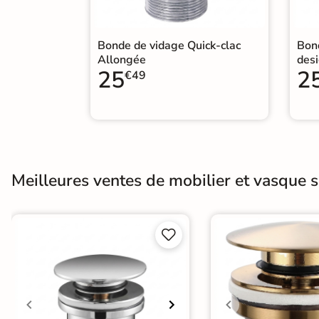
Carrelage extra fin
Voir tous les
Bonde de vidage Quick-clac
Bond
Allongée
des
formats
25
2
€49
PAR FINITION
Carrelage poli /
semi-poli
Meilleures ventes de mobilier et vasque sa
Carrelage brillant
Échantillons gratuits


SIMULATEUR 3D
Visualisez
avant