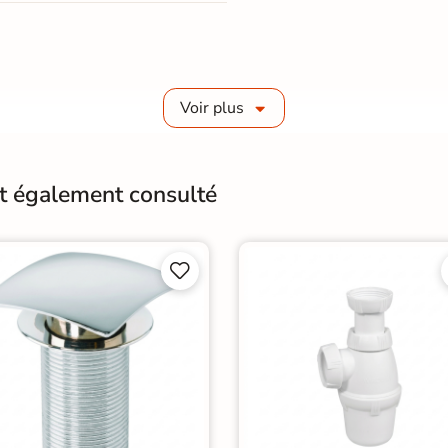
Voir plus
nt également consulté

