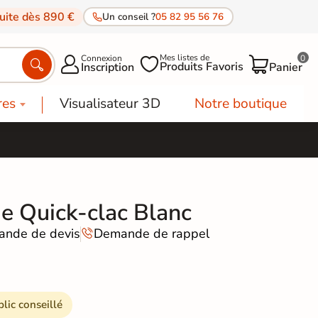
tuite dès 890 €
Un conseil ?
05 82 95 56 76
Mes listes de
Connexion
0




Produits Favoris
Inscription
Panier
res
Visualisateur 3D
Notre boutique
e Quick-clac Blanc
nde de devis
Demande de rappel

blic conseillé