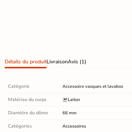
effet
d'expédition vous
seront facturés
—
pierre
et remboursés
intégralement
sur
naturelle
votre future
commande
Carrelage
effet
Demander mes
échantillons
béton
gratuits
Détails du produit
Livraison
Avis
(1)
Carrelage
effet
métal
Catégorie
Accessoire vasques et lavabos
Carrelage
Matériau du corps
Laiton
moderne
Diamètre du dôme
66 mm
Carrelage
Catégories
Accessoires
effet