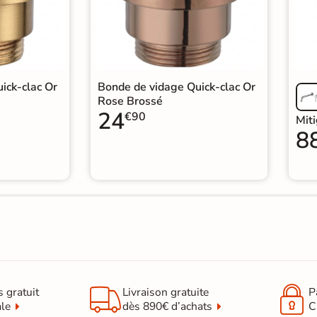
ick-clac Or
Bonde de vidage Quick-clac Or
Rose Brossé
24
€90
Mit
8


s gratuit
Livraison gratuite
P
ale
dès 890€ d’achats
C