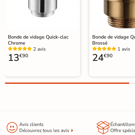
d'acheter
Utilisez notre simulateur
de carrelage en 3D pour
afficher nos produits
dans
votre maison
Bonde de vidage Quick-clac
Bonde de vidage Qu
Chrome
Brossé
2 avis
1 avis
13
24
3D
€90
€90
3D
Rendu
Testez
Simple,
réaliste
plusieurs
rapide
en
références
et gratuit
temps
réel
Tester le
simulateur 3D


Avis clients
Échantillon
Aucune inscription requise
Découvrez tous les avis
Offre spéci