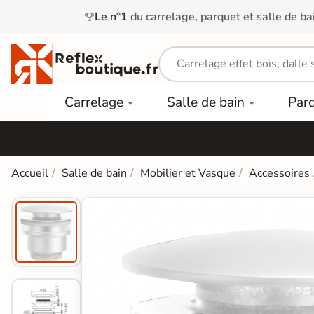
Le n°1
du carrelage, parquet et salle de ba
Carrelage
Mobilier
Parquet
Carrelage
Salle de bain
Par
Intérieur
et
Stratifié
squ'à
50%
Vasque
Carrelage
Parquet
PAR
Extérieur
Contrecollé
TYPE
Douche
relages
Accueil
Salle de bain
Mobilier et Vasque
Accessoires
Dalle
Lames
aïences
Terrasse
Baignoires
PAR
PVC
Sur Plot
et Balnéos
squ'à
COULEUR
40%
Carrelage
Dalles
WC
Salle de
Stratifié
PVC
Bain
Bois
Carrelage
quets
Lames
Colle &
Salle de
ols
clair
Finition
Bain
tifiés