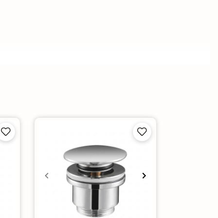



