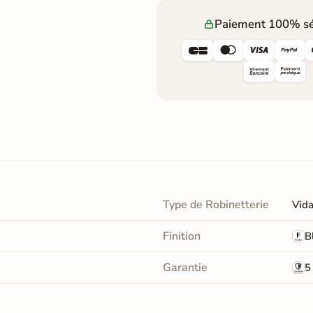
Paiement 100% sé




Type de Robinetterie
Vida
Finition
B
Garantie
5