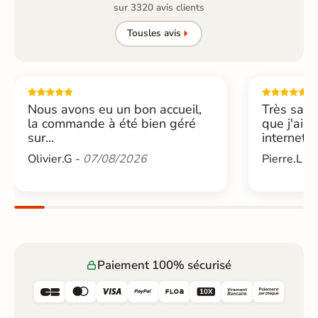
sur 3320 avis clients
Tous
les avis
Nous avons eu un bon accueil,
Très sati
la commande à été bien géré
que j'ai 
sur...
internet....
Olivier.G -
07/08/2026
Pierre.L -
Paiement 100% sécurisé





