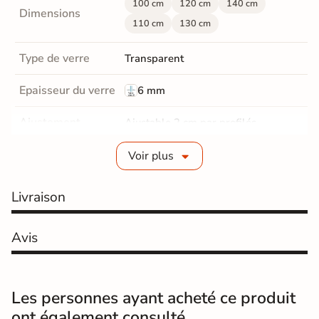
100 cm
120 cm
140 cm
Dimensions
110 cm
130 cm
Type de verre
Transparent
Epaisseur du verre
6 mm
Ajustement
Ajustable 2 cm par profilés
Traitement
Voir plus
Oui
anticalcaire
Livraison
Fermeture
Magnétique avec joint d'étanchéité
Poignée
Fournie
Avis
Hauteur totale
195 cm
Les personnes ayant acheté ce produit
Normes
CE, NF
ont également consulté