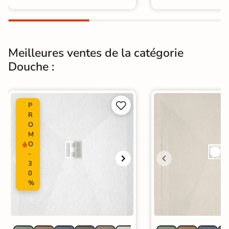
Meilleures ventes de la catégorie
Douche :


P
R
O
M
O
-
3
0
%