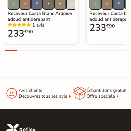
Receveur Costa Blanc Ardoise
Receveur Costa bei
adouci antidérapant
adouci antidérapan
233
1 avis
€90
233
€90


Avis clients
Échantillons gratuit
Découvrez tous les avis
Offre spéciale
