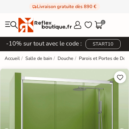
Livraison gratuite dès 890 €
0



-10% sur tout avec le code :
START10
Accueil
Salle de bain
Douche
Parois et Portes de Do

