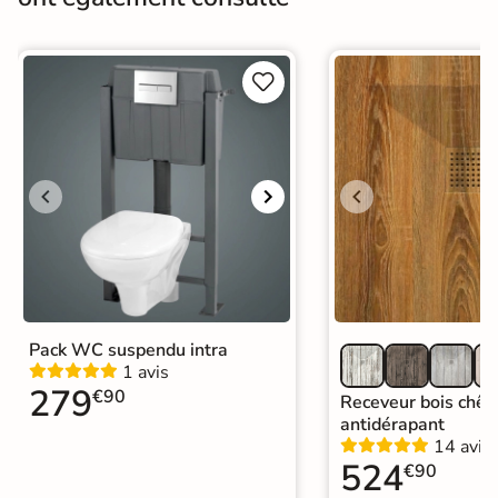
Quincaillerie de
Fournies
fixation


Sur mesure
Oui, sur demande
Garantie
3 ans
Origine
Espagne
Catégories
Parois et Portes de Douche
Pack WC suspendu intra
1 avis
279
€90
Receveur bois chên
antidérapant
14 avis
524
€90