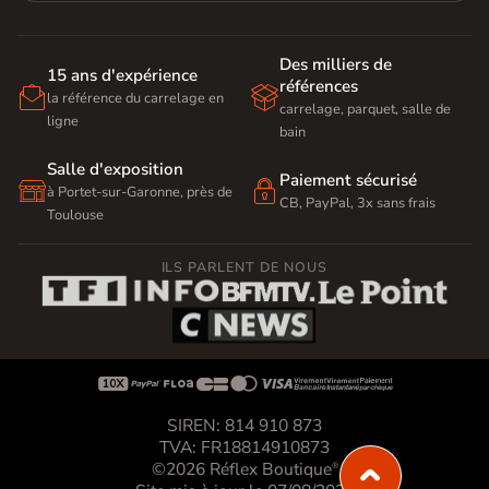
Des milliers de
15 ans d'expérience
références


la référence du carrelage en
carrelage, parquet, salle de
ligne
bain
Salle d'exposition
Paiement sécurisé


à Portet-sur-Garonne, près de
CB, PayPal, 3x sans frais
Toulouse
ILS PARLENT DE NOUS









SIREN: 814 910 873
TVA: FR18814910873
©2026 Réflex Boutique
®