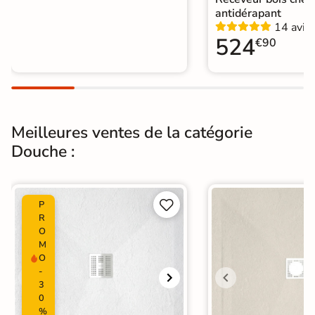
antidérapant
14 avis
524
€90
Meilleures ventes de la catégorie
Douche :


P
R
O
M
O
-
3
0
%