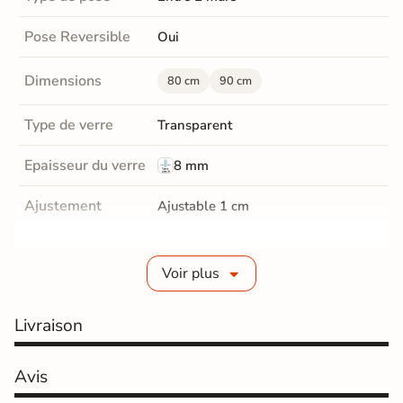
Pose Reversible
Oui
Dimensions
80 cm
90 cm
Type de verre
Transparent
Epaisseur du verre
8 mm
Ajustement
Ajustable 1 cm
Traitement
Oui
anticalcaire
Voir plus
Fermeture
Magnétique avec joint d'étanchéité
Livraison
Poignée
Fournie
Avis
Hauteur totale
195 cm