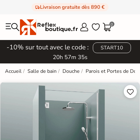
Livraison gratuite dès 890 €
0



-10% sur tout avec le code :
START10
20h 57m 34s
Accueil
Salle de bain
Douche
Parois et Portes de Do

