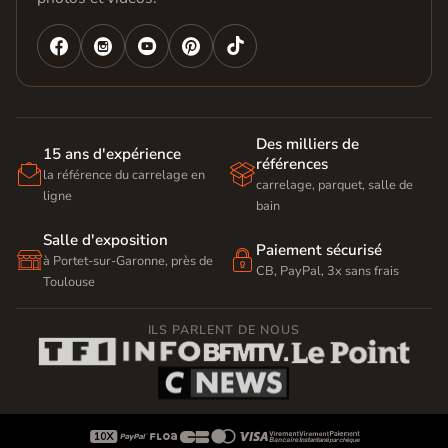




Des milliers de
15 ans d'expérience
références


la référence du carrelage en
carrelage, parquet, salle de
ligne
bain
Salle d'exposition
Paiement sécurisé


à Portet-sur-Garonne, près de
CB, PayPal, 3x sans frais
Toulouse
ILS PARLENT DE NOUS








