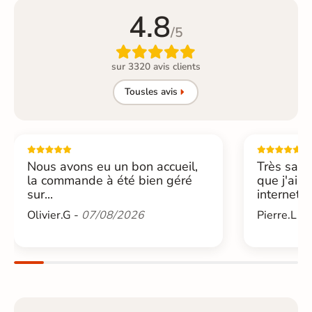
4.8
/5

sur 3320 avis clients
Tous
les avis
Nous avons eu un bon accueil,
Très sati
la commande à été bien géré
que j'ai 
sur...
internet....
Olivier.G -
07/08/2026
Pierre.L -