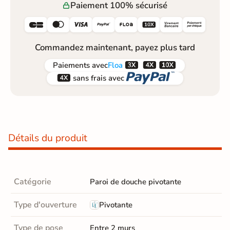
Paiement 100% sécurisé






Commandez maintenant, payez plus tard



Paiements
avec
Floa


sans frais avec
Détails du produit
Catégorie
Paroi de douche pivotante
Type d'ouverture
Pivotante
Type de pose
Entre 2 murs