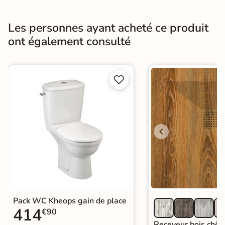
Normes
CE, NF
Les personnes ayant acheté ce produit
Quincaillerie de
ont également consulté
Fournies
fixation
Sur mesure
Oui, sur demande


Garantie
3 ans
Origine
Espagne
Catégories
Parois et Portes de Douche
Pack WC Kheops gain de place
414
€90
Receveur bois chên