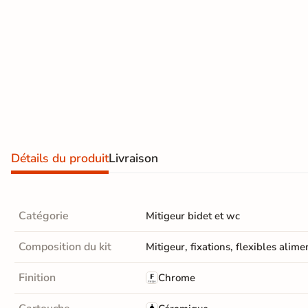
effet
pierre
En savoir
naturelle
plus
Carrelage
effet
béton
Carrelage
Détails du produit
Livraison
effet
métal
Catégorie
Mitigeur bidet et wc
Carrelage
Composition du kit
Mitigeur, fixations, flexibles alime
moderne
Finition
Chrome
Carrelage
effet