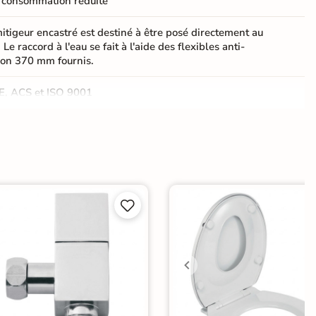
 consommation réduite
itigeur encastré est destiné à être posé directement au
 Le raccord à l'eau se fait à l'aide des flexibles anti-
ion 370 mm fournis.
E, ACS et ISO 9001
 ans


geur de Bidet et Wc