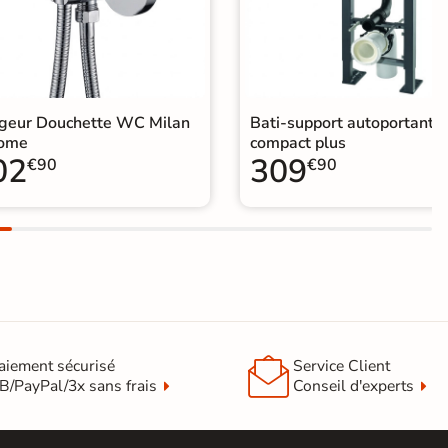
igeur Douchette WC Milan
Bati-support autoportant
ome
compact plus
02
309
€90
€90

aiement sécurisé
Service Client
B/PayPal/3x sans frais
Conseil d'experts