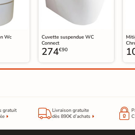
on Wc
Cuvette suspendue WC
Mit
Connect
Chr
274
1
€90


s gratuit
Livraison gratuite
P
ale
dès 890€ d’achats
C