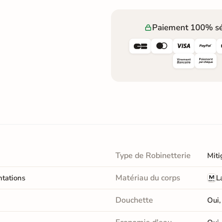
Paiement 100% sé




Type de Robinetterie
Miti
Matériau du corps
ntations
L
Douchette
Oui,