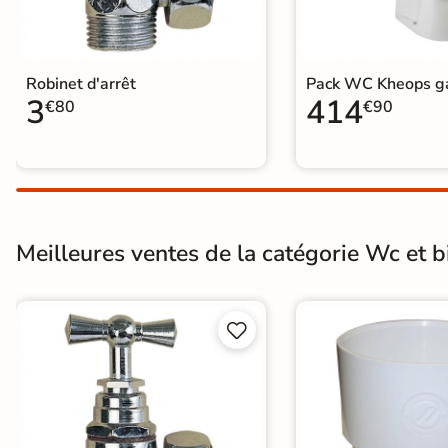
Carrelage extra fin
Voir tous les
Robinet d'arrêt
Pack WC Kheops ga
formats
3
414
€80
€90
PAR FINITION
Carrelage poli /
semi-poli
Meilleures ventes de la catégorie Wc et bi
Carrelage brillant
Échantillons gratuits


PAIEMENT SÉCURISÉ
Payez comme
il vous plaira