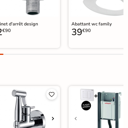
net d'arrêt design
Abattant wc family
2
39
€90
€90

