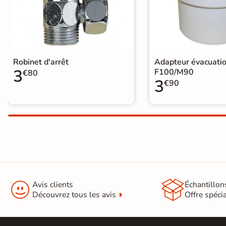
En une ou plusieurs fois
grâce à nos nombreuses
solutions de paiement
Robinet d'arrêt
Adapteur évacuati
3
F100/M90
€80
3
€90
Paiement
Données
Confidentialité
100%
cryptées
garantie
sécurisé
Livraison rapide et soignée
En savoir plus


Avis clients
Échantillon
Découvrez tous les avis
Offre spéci