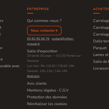
ENTREPRISE
ACHETE
rs
Qui sommes-nous ?
Carrelage
t
Carrelage
Nous contacter
é
Carrelage
05 82 95 56 76
·
contact@reflex-
Dalle ter
groupe.fr
en
Parquet
Salle d'exposition
Lames et
20 bd de l'Europe — 31120 Portet-sur-
se
Garonne
Salle de 
urable avec
Lun–Ven : 9h–12h30 / 13h30–18h
Livraison
Samedi : 10h–13h / 14h–18h
Itinéraire
Avis clients
Mentions légales
·
C.G.V
Protection des données
Réinitialiser les cookies