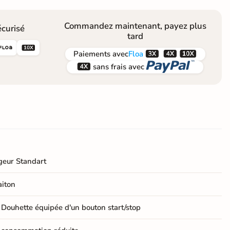
Commandez maintenant, payez plus
curisé
tard





Paiements
avec
Floa


sans frais avec
geur Standart
aiton
 Douhette équipée d'un bouton start/stop