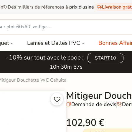
in
Des milliers de références à
prix d'usine
Livraison gra
quet
Lames et Dalles PVC
Bonnes Affai
-10% sur tout avec le code :
START10
10h 30m 56s
Mitigeur Douchette WC Cahuita
Mitigeur Douch


Demande de devis
Dem


102,90 €