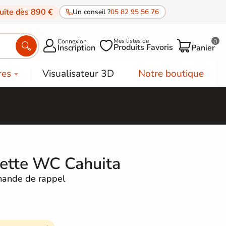
tuite dès 890 €
Un conseil ?
05 82 95 56 76
Mes listes de
Connexion
0




Produits Favoris
Inscription
Panier
res
Visualisateur 3D
Notre boutique
ette WC Cahuita
ande de rappel