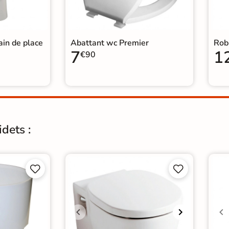
in de place
Abattant wc Premier
Robi
7
1
€90
dets :



