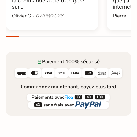
la commande à été bien géré
que j'ai 
sur...
internet....
Olivier.G -
07/08/2026
Pierre.L -
Paiement 100% sécurisé






Commandez maintenant, payez plus tard



Paiements
avec
Floa


sans frais avec