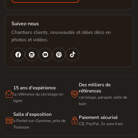
Suivez-nous
Chantiers clients, nouveautés et idées déco en
photos et vidéos.




Des milliers de
15 ans d'expérience
références


la référence du carrelage en
carrelage, parquet, salle de
ligne
bain
Salle d'exposition
Paiement sécurisé


à Portet-sur-Garonne, près de
CB, PayPal, 3x sans frais
Toulouse