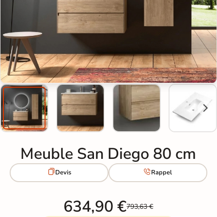
Meuble San Diego 80 cm


Devis
Rappel
634,90 €
793,63 €