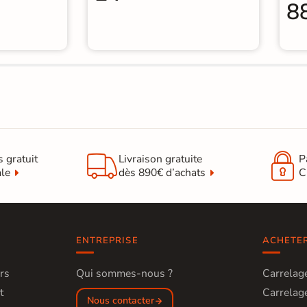
8


s gratuit
Livraison gratuite
P
ale
dès 890€ d’achats
C
ENTREPRISE
ACHETE
rs
Qui sommes-nous ?
Carrelage
t
Carrelage
Nous contacter