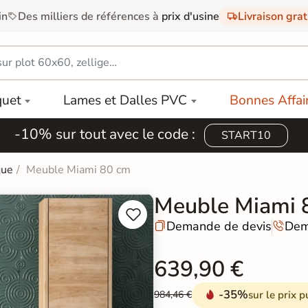
in
Des milliers de références à
prix d'usine
Livraison gra
quet
Lames et Dalles PVC
Bonnes Affai
-10% sur tout avec le code :
START10
que
Meuble Miami 80 cm
Meuble Miami 


Demande de devis
Dem


639,90 €
-35%
sur le prix p
984,46 €