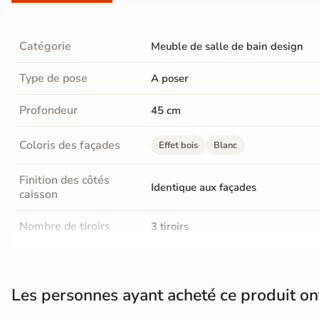
Terre
cuite &
Catégorie
Meuble de salle de bain design
tomette
Type de pose
A poser
Parement
Profondeur
45 cm
mural
intérieur
Coloris des façades
Effet bois
Blanc
PAR FORME &
Finition des côtés
Identique aux façades
caisson
DIMENSION
Carrelage
Nombre de tiroirs
3 tiroirs
hexagonal
Type de prise en main
Tirage ( poignée cachée)
Carrelage très
Les personnes ayant acheté ce produit o
Matière du caisson
Bois médium (MDF)
grand format