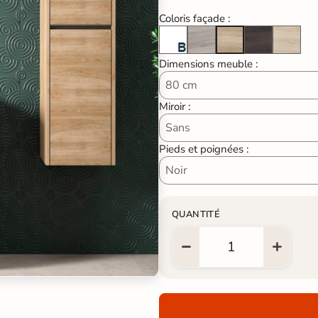
Coloris façade :
Blanc laqué brillant
Pins gris
Wengue 
Alp
Chêne naturel
Dimensions meuble :
Miroir :
Pieds et poignées :
QUANTITÉ