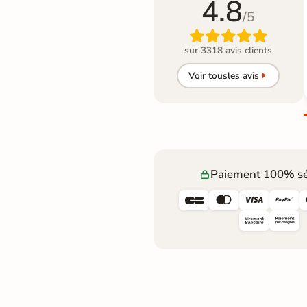
4.8
/5

sur 3318 avis clients
Voir tous
les avis
Paiement 100% sé



