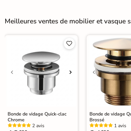
d'acheter
Utilisez notre simulateur
Meilleures ventes de mobilier et vasque sa
de carrelage en 3D pour
afficher nos produits
dans
votre maison


3D
3D
Rendu
Testez
Simple,
réaliste
plusieurs
rapide
en
références
et gratuit
temps
réel
Tester le
Bonde de vidage Quick-clac
Bonde de vidage Qu
simulateur 3D
Chrome
Brossé
2 avis
1 avis
Aucune inscription requise