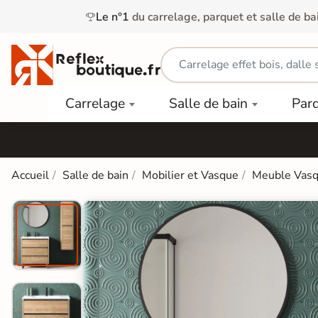
Le n°1
du carrelage, parquet et salle de ba
Carrelage
Mobilier
Parquet
Carrelage
Salle de bain
Par
Intérieur
et
Stratifié
squ'à
50%
Vasque
Carrelage
Parquet
PAR
Extérieur
Contrecollé
TYPE
Douche
relages
Accueil
Salle de bain
Mobilier et Vasque
Meuble Vas
Dalle
Lames
aïences
Terrasse
Baignoires
PAR
PVC
Sur Plot
et Balnéos
squ'à
COULEUR
40%
Carrelage
Dalles
WC
Salle de
Stratifié
PVC
Bain
Bois
Carrelage
quets
Lames
Colle &
Salle de
ols
clair
Finition
Bain
tifiés