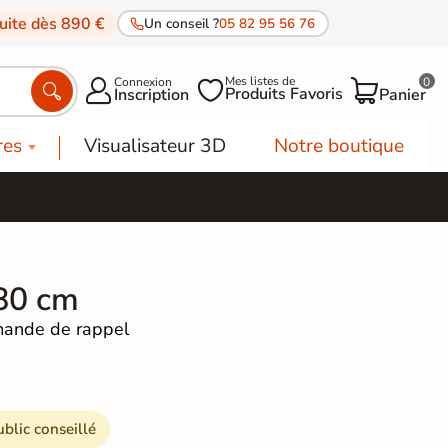
tuite dès 890 €
Un conseil ?
05 82 95 56 76
Mes listes de
Connexion
0




Produits Favoris
Inscription
Panier
res
Visualisateur 3D
Notre boutique
80 cm
ande de rappel
ublic conseillé