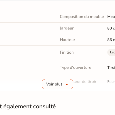
Composition du meuble
Meub
largeur
80 
Hauteur
86 
Finition
Laq
Type d'ouverture
Tiroi
Organiseur de tiroir
Four
Voir plus
Type de fermeture
S
Epaisseur matière
nt également consulté
19 
caisson