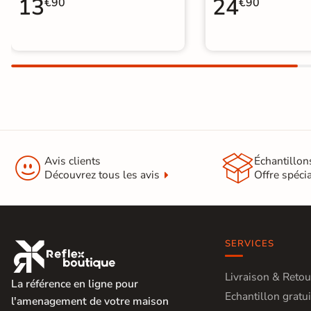
13
24
€90
€90


Avis clients
Échantillon
Découvrez tous les avis
Offre spéci
SERVICES

Livraison & Retou
La référence en ligne pour
Echantillon gratui
l'amenagement de votre maison