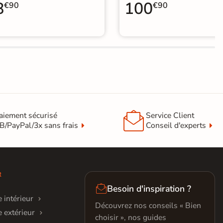
8
100
€90
€90

aiement sécurisé
Service Client
B/PayPal/3x sans frais
Conseil d'experts
R

Besoin d'inspiration ?
 intérieur
Découvrez nos conseils « Bien
 extérieur
choisir », nos guides