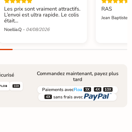
Les prix sont vraiment attractifs.
RAS
L’envoi est ultra rapide. Le colis
Jean Baptiste.L
était...
Noellia.Q -
04/08/2026
Commandez maintenant, payez plus
curisé
tard





Paiements
avec
Floa


sans frais avec