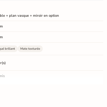
le + plan vasque + miroir en option
cm
cm
ué brillant
Mate texturée
r(s)
nis
ilencieuse et ralentie.
mm