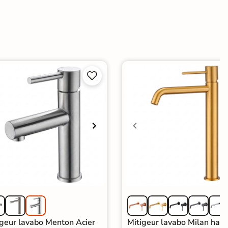


igeur lavabo Menton Acier
Mitigeur lavabo Milan haut