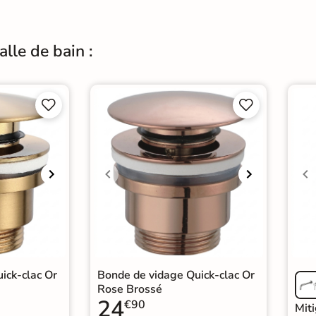
lle de bain :




ick-clac Or
Bonde de vidage Quick-clac Or
Rose Brossé
24
€90
Mit