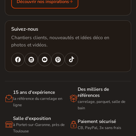
Découvrir nos inspirations
Suivez-nous
Chantiers clients, nouveautés et idées déco en
photos et vidéos.




Des milliers de
15 ans d'expérience
références


la référence du carrelage en
carrelage, parquet, salle de
ligne
bain
Salle d'exposition
Paiement sécurisé


à Portet-sur-Garonne, près de
CB, PayPal, 3x sans frais
Toulouse