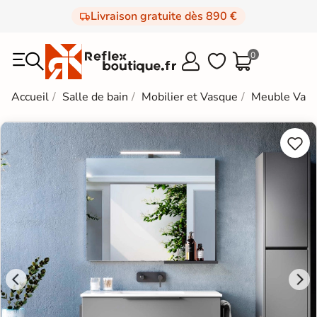
Livraison gratuite dès 890 €
0



Accueil
Salle de bain
Mobilier et Vasque
Meuble Vas

