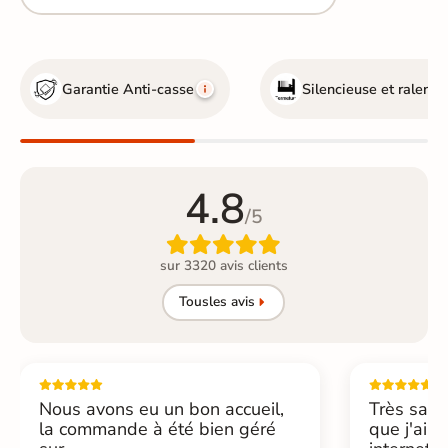
Garantie Anti-casse
Silencieuse et ralentie
4.8
/5

sur 3320 avis clients
Tous
les avis
Nous avons eu un bon accueil,
Très sati
la commande à été bien géré
que j'ai 