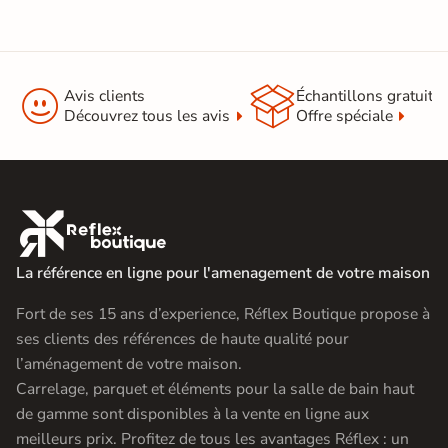
Montage du
Monté en usine
meuble


Avis clients
Échantillons gratuit
Garantie
2 ans
Découvrez tous les avis
Offre spéciale
Origine
Espagne
Catégories
Meuble Vasque

La référence en ligne pour l'amenagement de votre maison
Fort de ses 15 ans d’experience, Réflex Boutique propose à
ses clients des références de haute qualité pour
l’aménagement de votre maison.
Carrelage, parquet et éléments pour la salle de bain haut
de gamme sont disponibles à la vente en ligne aux
meilleurs prix. Profitez de tous les avantages Réflex : un