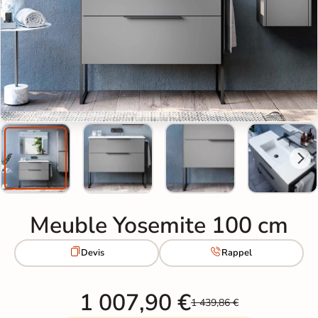
Meuble Yosemite 100 cm


Devis
Rappel
1 007,90 €
1 439,86 €