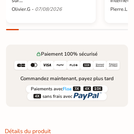
sur...
internet....
Olivier.G -
07/08/2026
Pierre.L -
Paiement 100% sécurisé






Commandez maintenant, payez plus tard



Paiements
avec
Floa


sans frais avec
Détails du produit