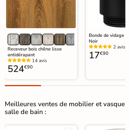
caisson
Epaisseur matière
18 mm
caisson
Type de vasque
Plan vasque
Bonde de vidage Qu
Noir
2 avis
Dimensions de la
Receveur bois chêne lisse
101cm (L) x 46cm (P) x 1,5cm (H)
17
€90
vasque
antidérapant
14 avis
524
Nombre de
€90
Simple vasque
vasque
Positons de la
Centrée
cuve
Meilleures ventes de mobilier et vasque
Coloris Lavabo
Blanc mat
salle de bain :
Qualité lavabo
Résine minérale