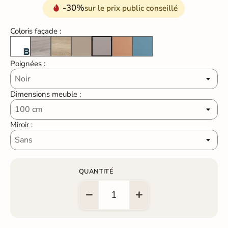
-30%
sur le prix public conseillé
Coloris façade :
Blanc laqué brillant
Pins gris
Chêne naturel
Beige Gris Mat
Sunset Mat
Island Mat
Mist Mat
Poignées :
Dimensions meuble :
Miroir :
QUANTITÉ