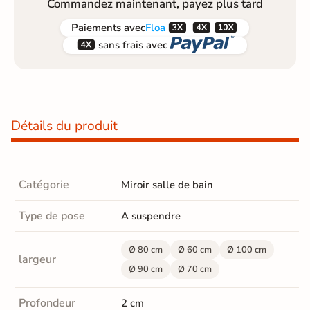
Commandez maintenant, payez plus tard



Paiements
avec
Floa


sans frais avec
Détails du produit
Catégorie
Miroir salle de bain
Type de pose
A suspendre
Ø 80 cm
Ø 60 cm
Ø 100 cm
largeur
Ø 90 cm
Ø 70 cm
Profondeur
2 cm