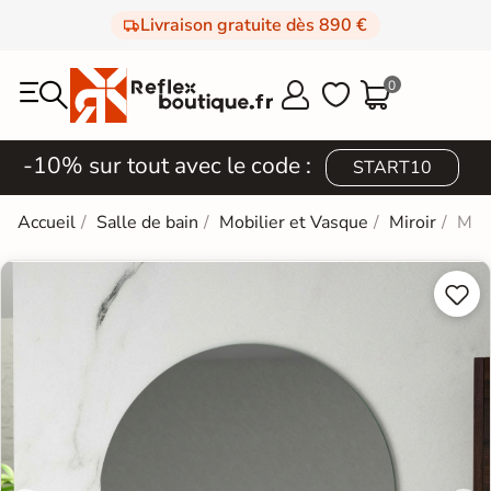
Livraison gratuite dès 890 €
0



-10% sur tout avec le code :
START10
Accueil
Salle de bain
Mobilier et Vasque
Miroir
Miro

