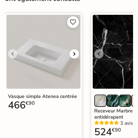


Vasque simple Atenea centrée
466
€90
Receveur Marbre no
antidérapant
3 avis
524
€90