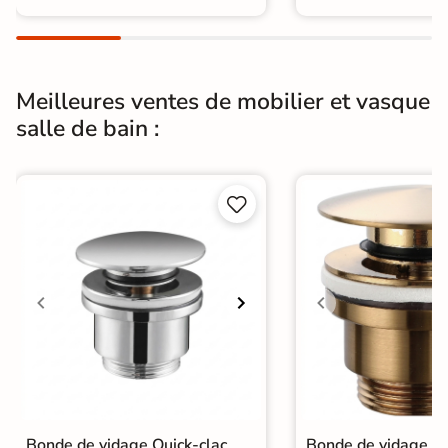
Meilleures ventes de mobilier et vasque
salle de bain :


Bonde de vidage Quick-clac
Bonde de vidage Qu