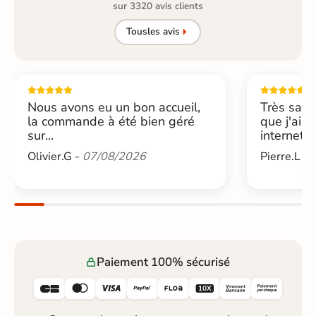
sur 3320 avis clients
Tous
les avis
Nous avons eu un bon accueil,
Très sati
la commande à été bien géré
que j'ai 
sur...
internet....
Olivier.G -
07/08/2026
Pierre.L -
Paiement 100% sécurisé





