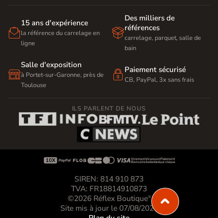
Des milliers de
15 ans d'expérience
références


la référence du carrelage en
carrelage, parquet, salle de
ligne
bain
Salle d'exposition
Paiement sécurisé


à Portet-sur-Garonne, près de
CB, PayPal, 3x sans frais
Toulouse
ILS PARLENT DE NOUS









SIREN: 814 910 873
TVA: FR18814910873
©2026 Réflex Boutique
®
Site mis à jour le 07/08/2026