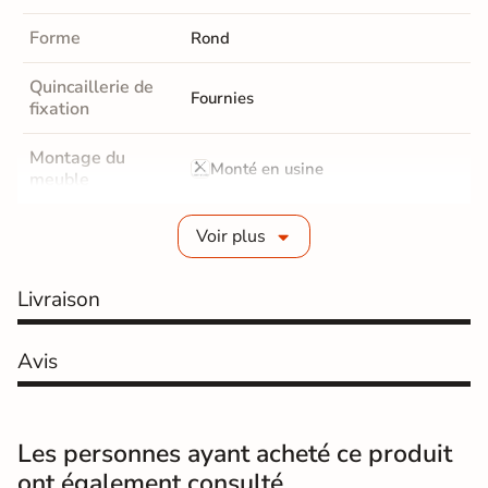
Forme
Rond
Quincaillerie de
Fournies
fixation
Montage du
Monté en usine
meuble
Garantie
2 ans
Voir plus
Origine
France
Livraison
Catégories
Miroir
Avis
Les personnes ayant acheté ce produit
ont également consulté