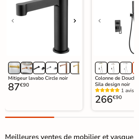
Montage du
Monté en usine
meuble
Garantie
2 ans
Origine
Espagne
Catégories
Meuble de Rangement
Mitigeur lavabo Circle noir
Colonne de Douche
87
Sila design noir
€90
1 avis
266
€90
Meilleures ventes de mobilier et vasque