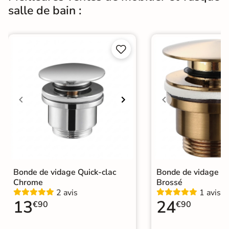
salle de bain :


Bonde de vidage Quick-clac
Bonde de vidage Qu
Chrome
Brossé
2 avis
1 avis
13
24
€90
€90