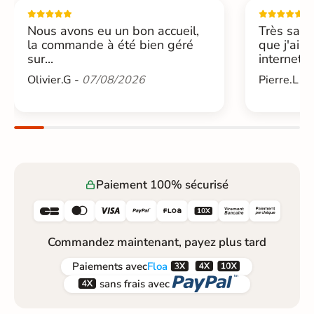
Nous avons eu un bon accueil,
Très sati
la commande à été bien géré
que j'ai 
sur...
internet....
Olivier.G -
07/08/2026
Pierre.L -
Paiement 100% sécurisé






Commandez maintenant, payez plus tard



Paiements
avec
Floa


sans frais avec