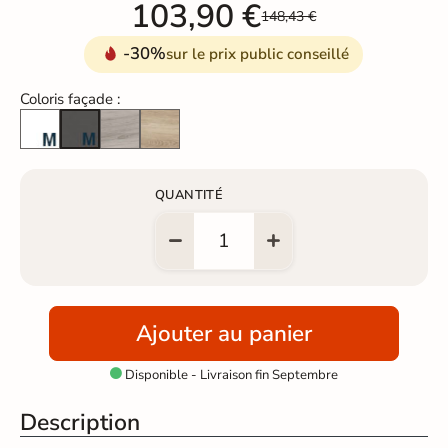
103,90 €
148,43 €
-30%
sur le prix public conseillé
Coloris façade :
Blanc laqué Mat
Pins gris
Chêne naturel
Anthracite laqué mat
QUANTITÉ
Ajouter au panier
Disponible - Livraison fin Septembre

Description