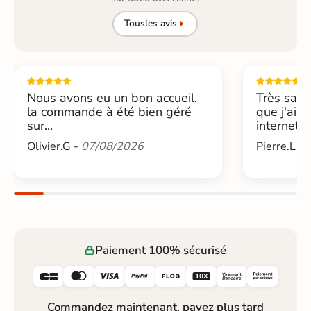
Tous
les avis
Nous avons eu un bon accueil,
Très sati
la commande à été bien géré
que j'ai 
sur...
internet....
Olivier.G -
07/08/2026
Pierre.L -
Paiement 100% sécurisé






Commandez maintenant, payez plus tard