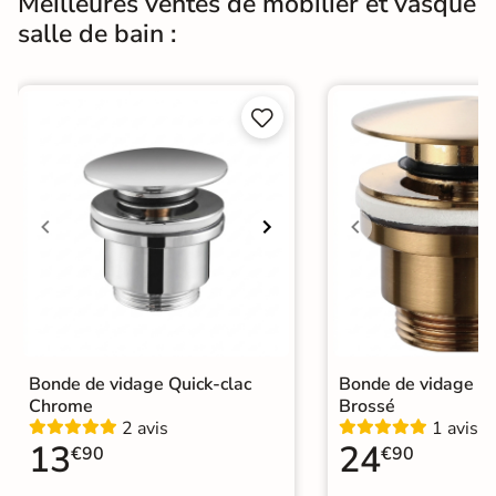
Meilleures ventes de mobilier et vasque
salle de bain :


Bonde de vidage Quick-clac
Bonde de vidage Qu
Chrome
Brossé
2 avis
1 avis
13
24
€90
€90