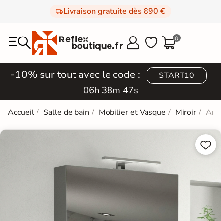
Livraison gratuite dès 890 €
0



-10% sur tout avec le code :
START10
06h 38m 47s
Accueil
Salle de bain
Mobilier et Vasque
Miroir
Armo

