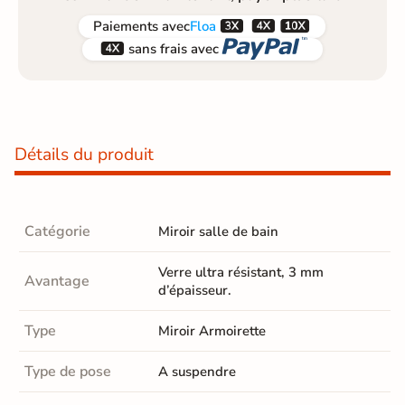



Paiements
avec
Floa


sans frais avec
Détails du produit
Catégorie
Miroir salle de bain
Verre ultra résistant, 3 mm
Avantage
d’épaisseur.
Type
Miroir Armoirette
Type de pose
A suspendre