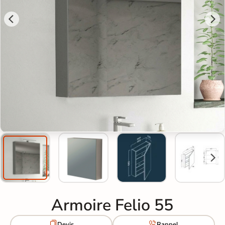
Armoire Felio 55


Devis
Rappel