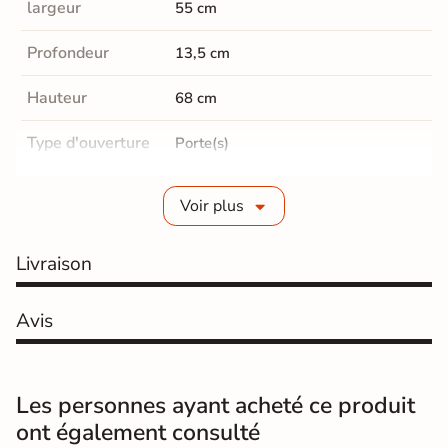
largeur
55 cm
Profondeur
13,5 cm
Hauteur
68 cm
Type d'ouverture
Porte(s)
Nombre de portes
1 porte
Voir plus
Etagères
2 étagères
Livraison
Type de prise en
Push
main
Avis
Type de fermeture
Silencieuse et ralentie.
Matière du
Bois médium (MDF)
Les personnes ayant acheté ce produit
caisson
ont également consulté