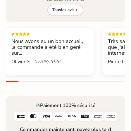
Tous
les avis
Nous avons eu un bon accueil,
Très sati
la commande à été bien géré
que j'ai 
sur...
internet....
Olivier.G -
07/08/2026
Pierre.L -
Paiement 100% sécurisé






Commandez maintenant, payez plus tard