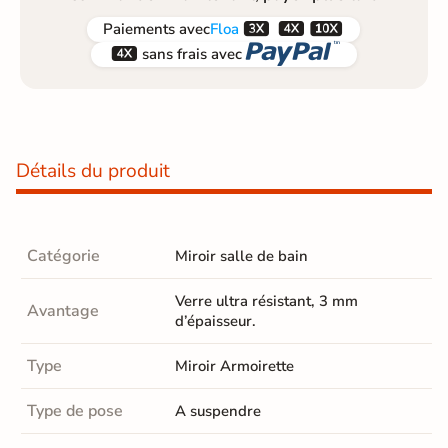



Paiements
avec
Floa


sans frais avec
Détails du produit
Catégorie
Miroir salle de bain
Verre ultra résistant, 3 mm
Avantage
d’épaisseur.
Type
Miroir Armoirette
Type de pose
A suspendre