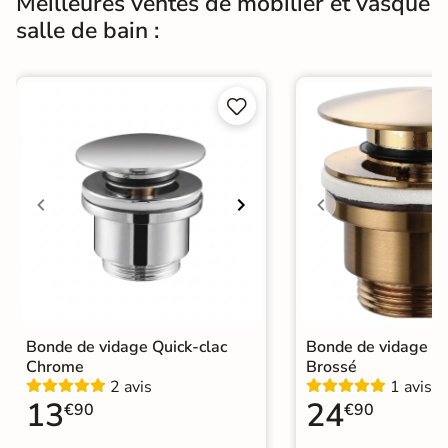
Meilleures ventes de mobilier et vasque
salle de bain :


Bonde de vidage Quick-clac
Bonde de vidage Qu
Chrome
Brossé
2 avis
1 avis
13
24
€90
€90