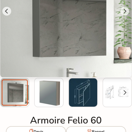
Armoire Felio 60


Devis
Rappel