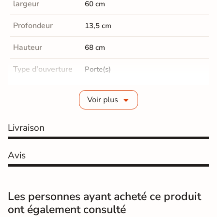
largeur
60 cm
Profondeur
13,5 cm
Hauteur
68 cm
Type d'ouverture
Porte(s)
Nombre de portes
1 porte
Voir plus
Etagères
3 étagères
Livraison
Type de prise en
Push
main
Avis
Type de fermeture
Silencieuse et ralentie.
Matière du
Bois médium (MDF)
Les personnes ayant acheté ce produit
caisson
ont également consulté