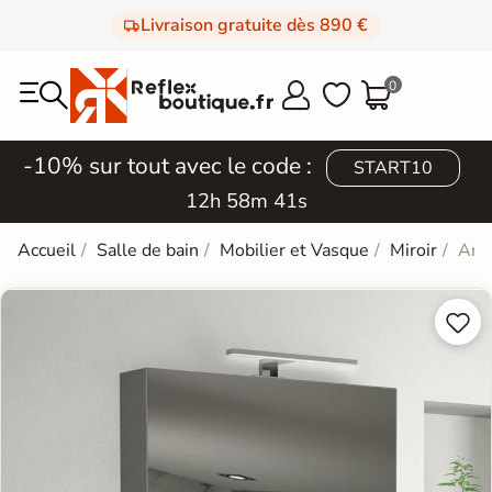
Livraison gratuite dès 890 €
0



-10% sur tout avec le code :
START10
12h 58m 40s
Accueil
Salle de bain
Mobilier et Vasque
Miroir
Armo

