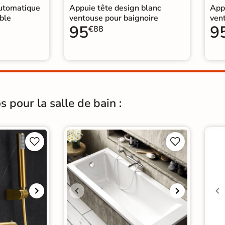
automatique
Appuie tête design blanc
App
ble
ventouse pour baignoire
ven
95
9
€88
 pour la salle de bain :



