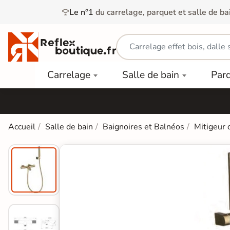
Le n°1
du carrelage, parquet et salle de ba
Carrelage
Mobilier
Parquet
Carrelage
Salle de bain
Par
Intérieur
et
Stratifié
squ'à
50%
Vasque
Carrelage
Parquet
PAR
Extérieur
Contrecollé
TYPE
Douche
relages
Accueil
Salle de bain
Baignoires et Balnéos
Mitigeur 
Dalle
Lames
aïences
Terrasse
Baignoires
PAR
PVC
Sur Plot
et Balnéos
squ'à
COULEUR
40%
Carrelage
Dalles
WC
Salle de
Stratifié
PVC
Bain
Bois
Carrelage
quets
Lames
Colle &
Salle de
ols
clair
Finition
Bain
tifiés