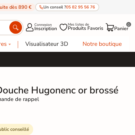
tuite dès 890 €
Un conseil ?
05 82 95 56 76
Mes listes de
Connexion
0




Produits Favoris
Inscription
Panier
res
Visualisateur 3D
Notre boutique
Douche Hugonenc or brossé
ande de rappel
ublic conseillé