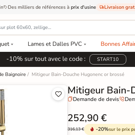
in
Des milliers de références à
prix d'usine
Livraison gra
quet
Lames et Dalles PVC
Bonnes Affai
-10% sur tout avec le code :
START10
de Baignoire
Mitigeur Bain-Douche Hugonenc or brossé
Mitigeur Bain-


Demande de devis
Dem


252,90 €
-20%
sur le prix p
316,13 €