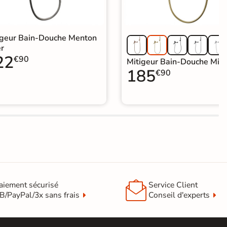
igeur Bain-Douche Menton
er
22
€90
Mitigeur Bain-Douche Mila
185
€90

aiement sécurisé
Service Client
B/PayPal/3x sans frais
Conseil d'experts