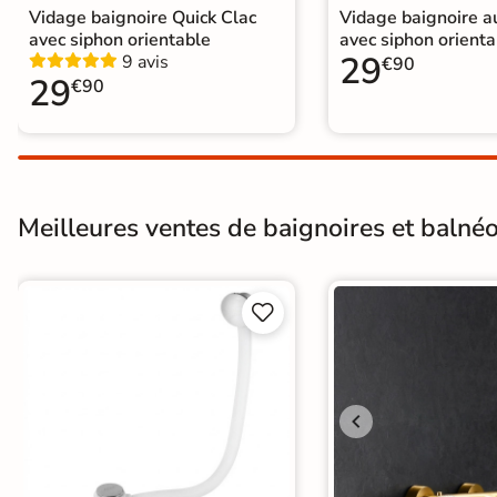
Carrelage extra fin
Vidage baignoire Quick Clac
Vidage baignoire 
avec siphon orientable
avec siphon orienta
29
9 avis
Voir tous les
€90
29
€90
formats
PAR FINITION
Carrelage poli /
Meilleures ventes de baignoires et balnéos
semi-poli
Carrelage brillant


Échantillons gratuits
5j
LIVRAISON