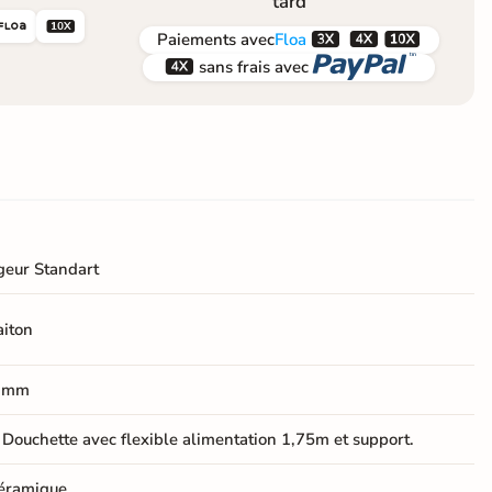
tard





Paiements
avec
Floa


sans frais avec
geur Standart
aiton
 mm
 Douchette avec flexible alimentation 1,75m et support.
éramique.