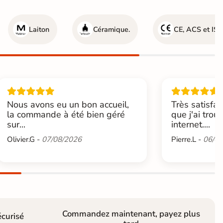
Laiton
Céramique.
CE, ACS et IS
Nous avons eu un bon accueil,
Très satisfai
la commande à été bien géré
que j'ai trou
sur...
internet....
Olivier.G -
07/08/2026
Pierre.L -
06/08
Commandez maintenant, payez plus
curisé