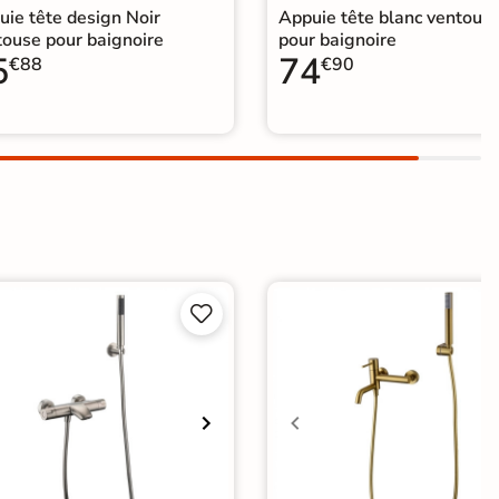
uie tête design Noir
Appuie tête blanc ventous
touse pour baignoire
pour baignoire
5
74
€88
€90

