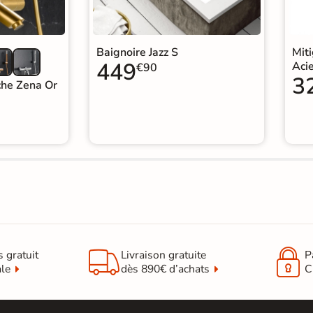
Baignoire Jazz S
Mit
449
Aci
€90
3
che Zena Or


s gratuit
Livraison gratuite
P
ale
dès 890€ d’achats
C