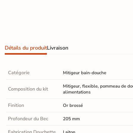
effet
pierre
En savoir
naturelle
plus
Carrelage
effet
Détails du produit
Livraison
béton
Carrelage
Catégorie
Mitigeur bain-douche
effet
Mitigeur, flexible, pommeau de dou
métal
Composition du kit
alimentations
Carrelage
Finition
Or brossé
moderne
Profondeur du Bec
205 mm
Carrelage
effet
Fabrication Douchette
Laiton