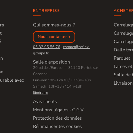
ENTREPRISE
ACHETE
rs
Qui sommes-nous ?
Carrelage
t
Carrelage
Nous contacter
é
Carrelage
05 82 95 56 76
·
contact@reflex-
Dalle ter
groupe.fr
en
Parquet
Salle d'exposition
Lames et
20 bd de l'Europe — 31120 Portet-sur-
se
Garonne
Salle de 
urable avec
Lun–Ven : 9h–12h30 / 13h30–18h
Livraison
Samedi : 10h–13h / 14h–18h
Itinéraire
Avis clients
Mentions légales
·
C.G.V
Protection des données
Réinitialiser les cookies