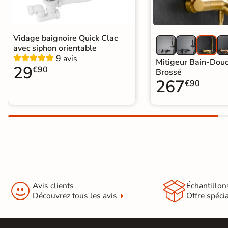
EXPRESS
Livraison
EXPRESS
Vidage baignoire Quick Clac
avec siphon orientable
Nous vous
9 avis
Mitigeur Bain-Dou
proposons une
29
€90
Brossé
liste de
267
€90
produits
livrables
chez
vous sous 5
jours
Voir les
produits


Avis clients
Échantillon
express
Découvrez tous les avis
Offre spéci