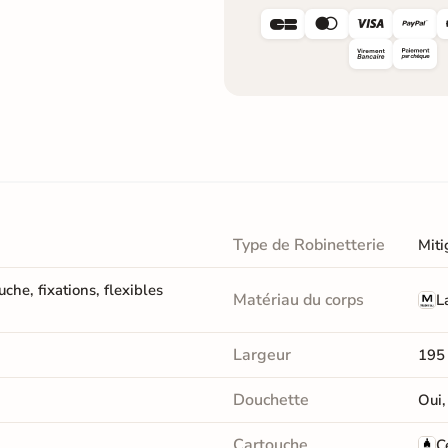




Type de Robinetterie
Miti
che, fixations, flexibles
Matériau du corps
L
Largeur
195
Douchette
Oui,
Cartouche
C