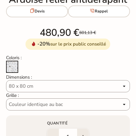


Devis
Rappel
480,90 €
601,13 €
-20%
sur le prix public conseillé
Coloris :
Terrazzo Blanc
Dimensions :
Grille :
QUANTITÉ