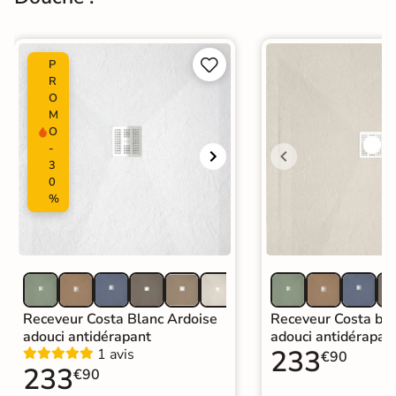


P
R
O
M
O
-
3
0
%
Receveur Costa Blanc Ardoise
Receveur Costa bei
adouci antidérapant
adouci antidérapan
233
1 avis
€90
233
€90