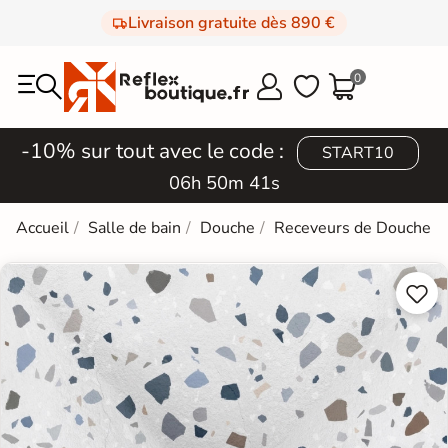
Livraison gratuite dès 890 €
0



-10% sur tout avec le code :
START10
06h 50m 40s
Accueil
Salle de bain
Douche
Receveurs de Douche

