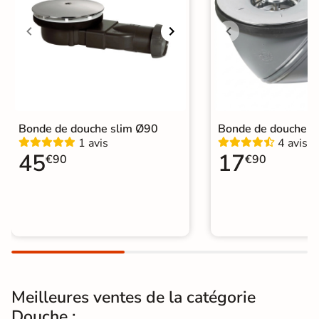
évacuation
Grille évacuation
Grille Inox Fournie
Bonde de vidage
Fournie
Diametre de la
Ø 90 mm
bonde
Bonde de douche slim Ø90
Bonde de douche 
Pieds
1 avis
4 avis
Non fournis
45
17
€90
€90
Normes
CE, NF
Sur mesure
Oui, sur demande
Garantie
2 ans
Origine
Espagne
Meilleures ventes de la catégorie
Catégories
Receveurs de Douche
Douche :