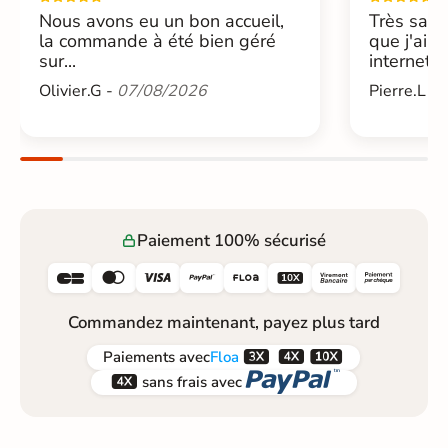
Nous avons eu un bon accueil,
Très sati
la commande à été bien géré
que j'ai 
sur...
internet....
Olivier.G -
07/08/2026
Pierre.L -
Paiement 100% sécurisé






Commandez maintenant, payez plus tard



Paiements
avec
Floa


sans frais avec