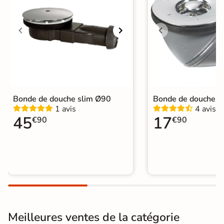
Emplacement
Caniveau Latéral
évacuation
Grille évacuation
Grille Inox Fournie
Bonde de vidage
Fournie
Diametre de la
Ø 90 mm
Bonde de douche slim Ø90
Bonde de douche 
bonde
1 avis
4 avis
45
17
€90
€90
Pieds
Non fournis
Normes
CE, NF
Sur mesure
Oui, sur demande
Garantie
2 ans
Origine
Espagne
Meilleures ventes de la catégorie