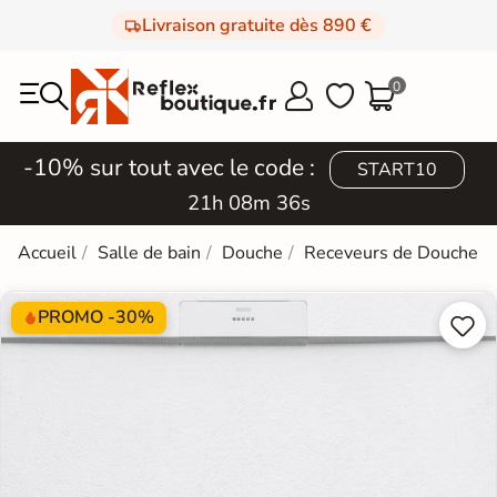
Livraison gratuite dès 890 €
0



-10% sur tout avec le code :
START10
21h 08m 35s
Accueil
Salle de bain
Douche
Receveurs de Douche
PROMO -30%

