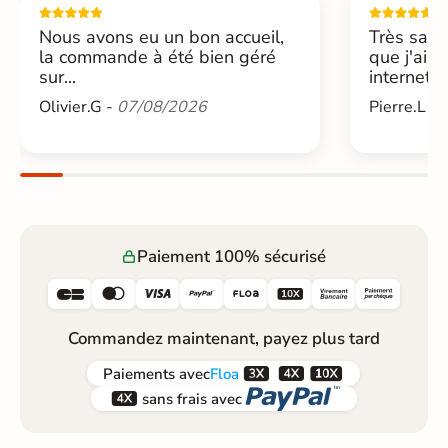
Nous avons eu un bon accueil,
Très sati
la commande à été bien géré
que j'ai 
sur...
internet....
Olivier.G -
07/08/2026
Pierre.L -
Paiement 100% sécurisé






Commandez maintenant, payez plus tard



Paiements
avec
Floa


sans frais avec