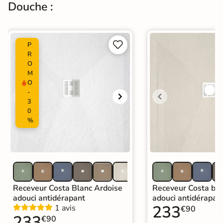
Douche :
Catégories
Receveurs de Douche


P
R
O
M
O
-
3
0
%
Receveur Costa Blanc Ardoise
Receveur Costa bei
adouci antidérapant
adouci antidérapan
233
1 avis
€90
233
€90