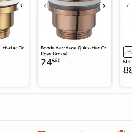
ick-clac Or
Bonde de vidage Quick-clac Or
Rose Brossé
24
€90
Mit
8