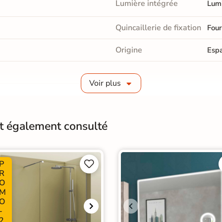
Lumière intégrée
Lumi
Quincaillerie de fixation
Four
Origine
Esp
Voir plus
nt également consulté
P


R
O
M
O
-
2