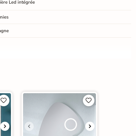
ère Led intégrée
nies
agne



