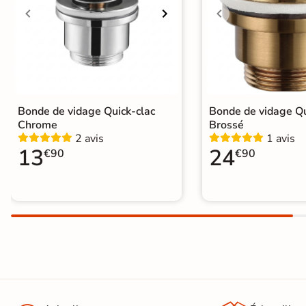
d'acheter
Utilisez notre simulateur
de carrelage en 3D pour
afficher nos produits
dans
votre maison
Bonde de vidage Quick-clac
Bonde de vidage Qu
Chrome
Brossé
3D
2 avis
1 avis
3D
13
24
€90
€90
Rendu
Testez
Simple,
réaliste
plusieurs
rapide
en
références
et gratuit
temps
réel
Tester le
simulateur 3D
Aucune inscription requise