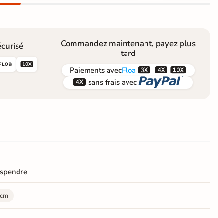
Commandez maintenant, payez plus
curisé
tard





Paiements
avec
Floa


sans frais avec
uspendre
 cm