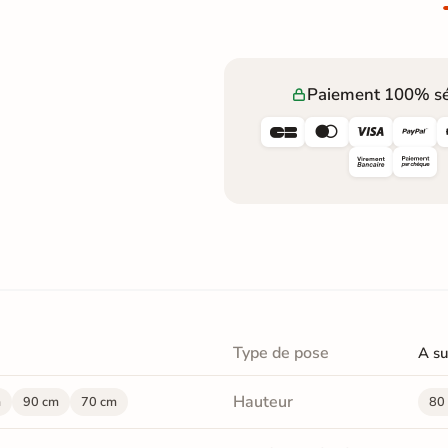
Paiement 100% sé




Type de pose
A s
Hauteur
m
90 cm
70 cm
80