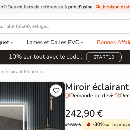
in
Des milliers de références à
prix d'usine
Livraison gra
quet
Lames et Dalles PVC
Bonnes Affai
-10% sur tout avec le code :
START10
ir éclairant Moncton
Miroir éclairan


Demande de devis
Dem


242,90 €
-30%
sur le prix p
347,00 €