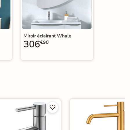
Miroir éclairant Whale
306
€90

