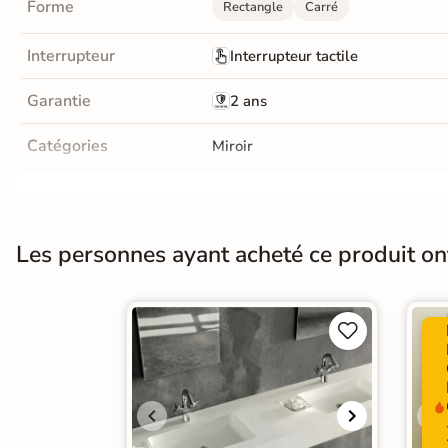
Forme
Rectangle
Carré
Terre
Interrupteur
Interrupteur tactile
cuite &
tomette
Garantie
2 ans
Parement
Catégories
Miroir
mural
intérieur
PAR FORME &
Les personnes ayant acheté ce produit o
DIMENSION
Carrelage


hexagonal
Carrelage très
grand format