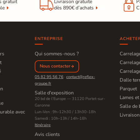


s gratuit
Livraison gratuite
P
ale
dès 890€ d’achats
C
ENTREPRISE
ACHETE
rs
Qui sommes-nous ?
Carrelage
t
Carrelage
Nous contacter
é
Carrelage
05 82 95 56 76
·
contact@reflex-
Dalle ter
groupe.fr
en
Parquet
Salle d'exposition
Lames et
20 bd de l'Europe — 31120 Portet-sur-
se
Garonne
Salle de 
urable avec
Lun–Ven : 9h–12h30 / 13h30–18h
Livraison
Samedi : 10h–13h / 14h–18h
Itinéraire
Avis clients