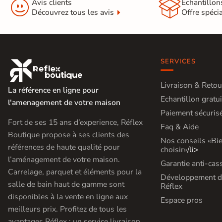


Avis clients
Échantillon
Découvrez tous les avis
Offre spéci
SERVICES

Livraison & Retou
La référence en ligne pour
Echantillon gratui
l'amenagement de votre maison
Paiement sécuris
Fort de ses 15 ans d’experience, Réflex
Faq & Aide
Boutique propose à ses clients des
Nos conseils «Bi
références de haute qualité pour
choisir»
/li>
l’aménagement de votre maison.
Garantie anti-cas
Carrelage, parquet et éléments pour la
Développement d
salle de bain haut de gamme sont
Réflex
disponibles à la vente en ligne aux
Espace pros
meilleurs prix. Profitez de tous les
avantages Réflex : un service livraison