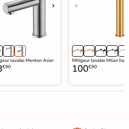
igeur lavabo Menton Acier
Mitigeur lavabo Milan haut
8
100
€90
€90