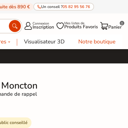
tuite dès 890 €
Un conseil ?
05 82 95 56 76
Mes listes de
Connexion
0




Produits Favoris
Inscription
Panier
res
Visualisateur 3D
Notre boutique
t Moncton
ande de rappel
ublic conseillé