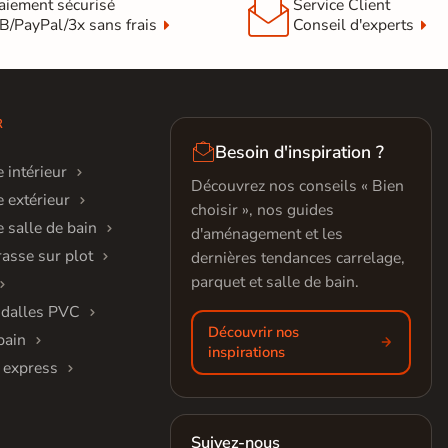

aiement sécurisé
Service Client
B/PayPal/3x sans frais
Conseil d'experts
R

Besoin d'inspiration ?
 intérieur
Découvrez nos conseils « Bien
 extérieur
choisir », nos guides
 salle de bain
d'aménagement et les
rasse sur plot
dernières tendances carrelage,
parquet et salle de bain.
 dalles PVC
Découvrir nos
bain
inspirations
 express
Suivez-nous