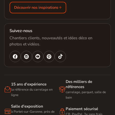
Découvrir nos inspirations
Suivez-nous
Chantiers clients, nouveautés et idées déco en
photos et vidéos.




Des milliers de
15 ans d'expérience
références


la référence du carrelage en
carrelage, parquet, salle de
ligne
bain
Salle d'exposition
Paiement sécurisé


à Portet-sur-Garonne, près de
CB, PayPal, 3x sans frais