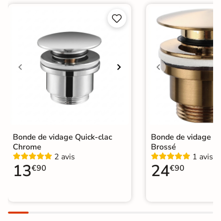


Bonde de vidage Quick-clac
Bonde de vidage Qu
Chrome
Brossé
2 avis
1 avis
13
24
€90
€90