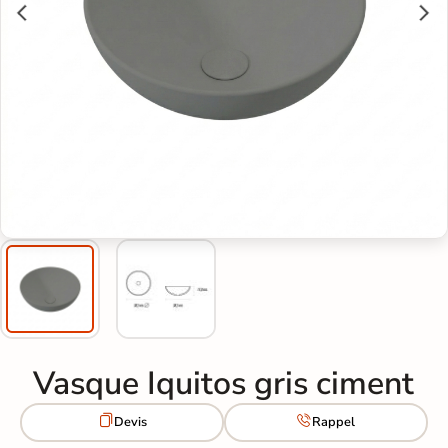
Vasque Iquitos gris ciment


Devis
Rappel