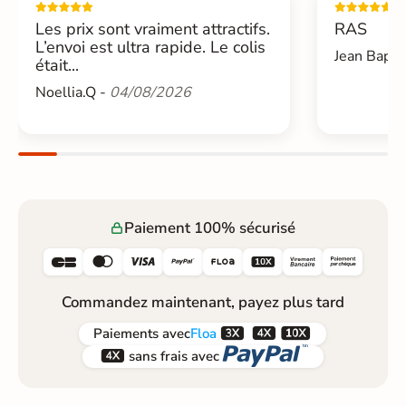
Les prix sont vraiment attractifs.
RAS
L’envoi est ultra rapide. Le colis
Jean Bapti
était...
Noellia.Q -
04/08/2026
Paiement 100% sécurisé






Commandez maintenant, payez plus tard



Paiements
avec
Floa


sans frais avec