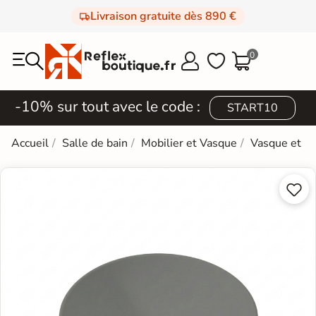
Livraison gratuite dès 890 €
0



-10% sur tout avec le code :
START10
Accueil
Salle de bain
Mobilier et Vasque
Vasque et L

