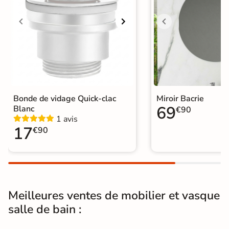
d'entretien chimiques, exceptés ceux
Entretien de la
à base d'acide. Le plan de toilette
vasque
est toujours un peu plus grand que
le caisson afin de préserver le
caisson des gouttes d'eau.
Garantie
2 ans
Origine
Espagne
Bonde de vidage Quick-clac
Miroir Bacrie
69
Blanc
€90
Catégories
Vasque et Lavabo
1 avis
17
€90
Meilleures ventes de mobilier et vasque
salle de bain :