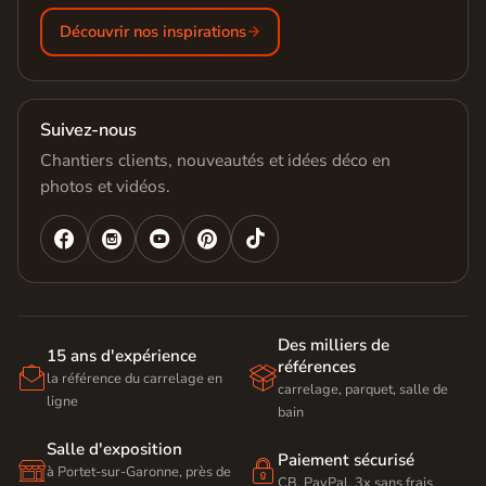
Découvrir nos inspirations
Suivez-nous
Chantiers clients, nouveautés et idées déco en
photos et vidéos.




Des milliers de
15 ans d'expérience
références


la référence du carrelage en
carrelage, parquet, salle de
ligne
bain
Salle d'exposition
Paiement sécurisé


à Portet-sur-Garonne, près de
CB, PayPal, 3x sans frais