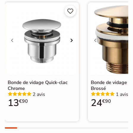


Bonde de vidage Quick-clac
Bonde de vidage Qu
Chrome
Brossé
2 avis
1 avis
13
24
€90
€90