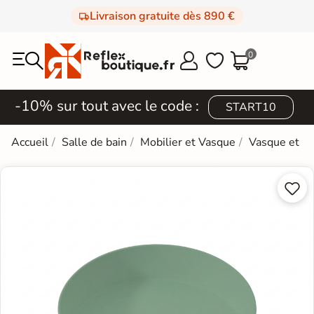
Livraison gratuite dès 890 €
0



-10% sur tout avec le code :
START10
Accueil
Salle de bain
Mobilier et Vasque
Vasque et L

