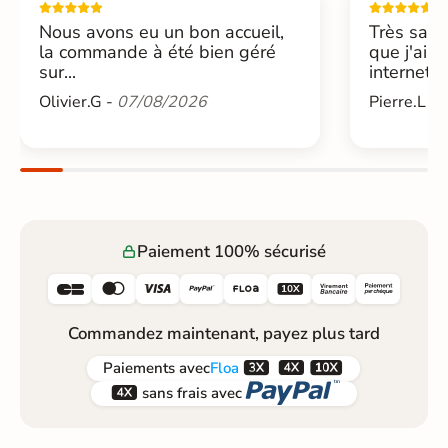
Nous avons eu un bon accueil,
Très sati
la commande à été bien géré
que j'ai 
sur...
internet....
Olivier.G -
07/08/2026
Pierre.L -
Paiement 100% sécurisé






Commandez maintenant, payez plus tard



Paiements
avec
Floa


sans frais avec