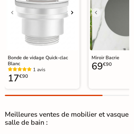
d'entretien chimiques, exceptés ceux
Entretien de la
à base d'acide. Le plan de toilette
vasque
est toujours un peu plus grand que
le caisson afin de préserver le
caisson des gouttes d'eau.
Garantie
2 ans
Origine
Espagne
Bonde de vidage Quick-clac
Miroir Bacrie
69
Blanc
€90
Catégories
Vasque et Lavabo
1 avis
17
€90
Meilleures ventes de mobilier et vasque
salle de bain :