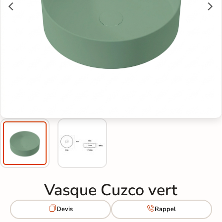
Vasque Cuzco vert


Devis
Rappel