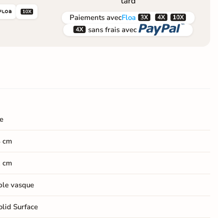
tard





Paiements
avec
Floa


sans frais avec
e
4 cm
2 cm
ple vasque
olid Surface