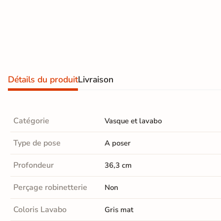
100%
cryptées
garantie
effet
sécurisé
pierre
Livraison rapide et soignée
naturelle
En savoir plus
Carrelage
effet
Détails du produit
Livraison
béton
Carrelage
Catégorie
Vasque et lavabo
effet
Type de pose
A poser
métal
Carrelage
Profondeur
36,3 cm
moderne
Perçage robinetterie
Non
Carrelage
Coloris Lavabo
Gris mat
effet