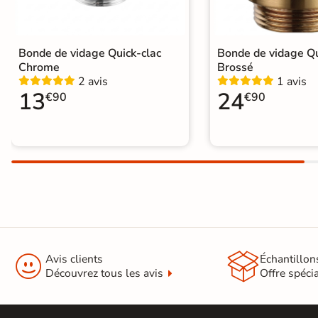
Recevez vos
échantillons chez
vous
Bonde de vidage Quick-clac
Bonde de vidage Qu
en
quelques jours
Chrome
Brossé
2 avis
1 avis
13
24
€90
€90
* Seuls les frais
d'expédition vous
seront facturés
—
et remboursés
intégralement
sur
votre future
commande
Demander mes


Avis clients
Échantillon
échantillons
Découvrez tous les avis
Offre spéci
gratuits