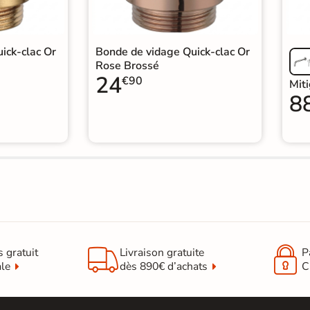
ick-clac Or
Bonde de vidage Quick-clac Or
Rose Brossé
24
€90
Mit
8


s gratuit
Livraison gratuite
P
ale
dès 890€ d’achats
C