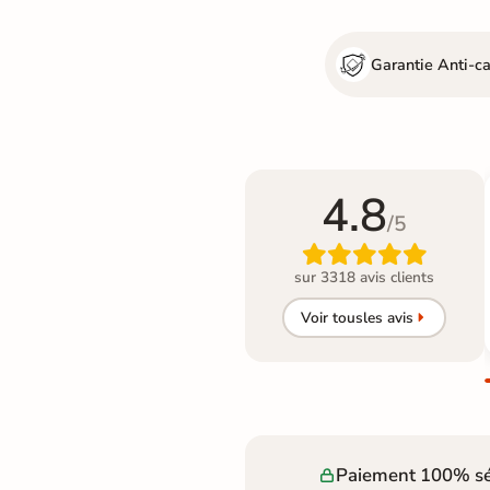
Garantie Anti-c
4.8
/5

sur 3318 avis clients
Voir tous
les avis
Paiement 100% sé