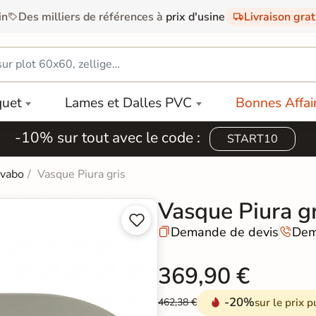
in
Des milliers de références à
prix d'usine
Livraison gra
quet
Lames et Dalles PVC
Bonnes Affai
-10% sur tout avec le code :
START10
avabo
Vasque Piura gris
Vasque Piura gr


Demande de devis
Dem


369,90 €
-20%
sur le prix p
462,38 €