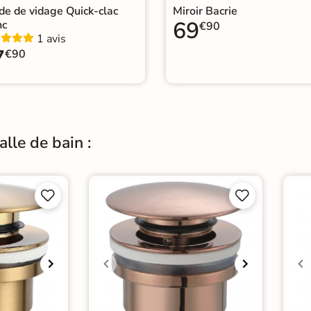
e de vidage Quick-clac
Miroir Bacrie
69
nc
€90
1 avis
7
€90
lle de bain :



