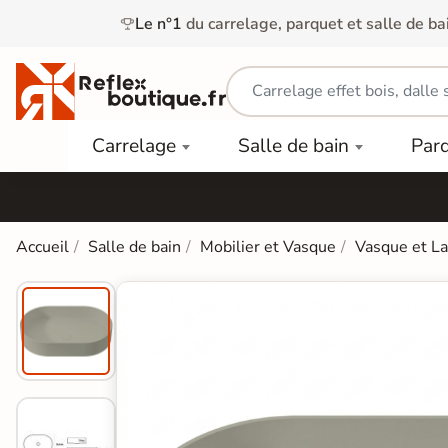
Le n°1
du carrelage, parquet et salle de ba
Carrelage
Mobilier
Parquet
Carrelage
Salle de bain
Par
Intérieur
et
Stratifié
squ'à
50%
Vasque
Carrelage
Parquet
PAR
Extérieur
Contrecollé
TYPE
Douche
relages
Accueil
Salle de bain
Mobilier et Vasque
Vasque et L
Dalle
Lames
aïences
Terrasse
Baignoires
PAR
PVC
Sur Plot
et Balnéos
squ'à
COULEUR
40%
Carrelage
Dalles
WC
Salle de
Stratifié
PVC
Bain
Bois
Carrelage
quets
Lames
Colle &
Salle de
ols
clair
Finition
Bain
tifiés