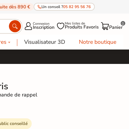
tuite dès 890 €
Un conseil ?
05 82 95 56 76
Mes listes de
Connexion
0




Produits Favoris
Inscription
Panier
res
Visualisateur 3D
Notre boutique
is
ande de rappel
ublic conseillé