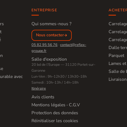
ENTREPRISE
ACHETE
rs
Qui sommes-nous ?
Carrelage
t
Carrelage
Nous contacter
é
Carrelage
05 82 95 56 76
·
contact@reflex-
Dalle ter
groupe.fr
en
Parquet
Salle d'exposition
Lames et
20 bd de l'Europe — 31120 Portet-sur-
se
Garonne
Salle de 
urable avec
Lun–Ven : 9h–12h30 / 13h30–18h
Livraison
Samedi : 10h–13h / 14h–18h
Itinéraire
Avis clients
Mentions légales
·
C.G.V
Protection des données
Réinitialiser les cookies