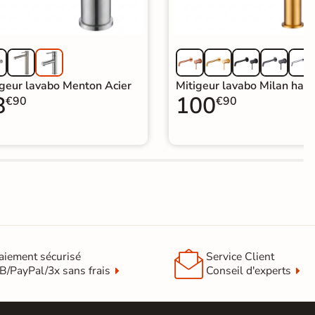
igeur lavabo Menton Acier
Mitigeur lavabo Milan haut
8
100
€90
€90

aiement sécurisé
Service Client
B/PayPal/3x sans frais
Conseil d'experts