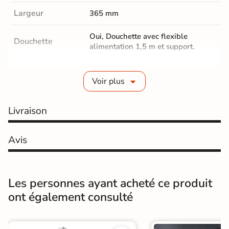
Largeur
365 mm
Oui, Douchette avec flexible
Douchette
alimentation 1,5 m et support.
Fabrication
Abs
Douchette
Voir plus
Position Ciel de
Réglable en hauteur
Livraison
pluie
Dimensions ciel
Avis
20 cm
de pluie
Forme Ciel de
Rond
pluie
Les personnes ayant acheté ce produit
ont également consulté
La colonne comprend : Barre de
douche acier avec patères de
Colonne de
fixations réglables, Ciel de pluie,
douche