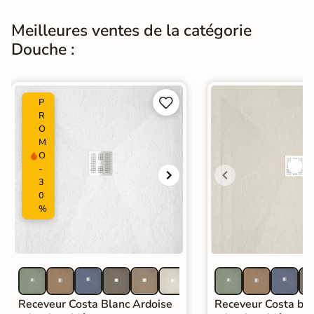
humide, avec ou sans détergent.
Meilleures ventes de la catégorie
Attention à ne pas utiliser les
éponges avec laine d'acier pouvant
Douche :
Entretien
rayer la robinetterie. Si votre eau est
trop calcaire, un nettoyage mensuel
à base de vinaigre blanc est
nécessaire.


P
R
Garantie
5 ans
O
M
O
Origine
Espagne
-
3
Catégories
Mitigeur et Colonne de Douche
0
%
Receveur Costa Blanc Ardoise
Receveur Costa bei