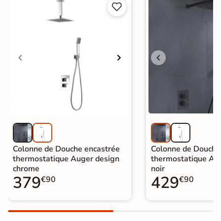
Inverseur céramique avec connexion


direct entre le mitigeur et la colonne
Cartouche
Céramique.
Economie d'eau
Oui, consommation réduite
Type de raccord
Ecrou entraxe 150 mm +/- 13 mm
Inverseur avec sortie 1/2" par le
Fonction douche
dessous avec clapet anti-retour
intégré
Montage
A poser directement sur le mur
Colonne de Douche encastrée
Colonne de Douche
thermostatique Auger design
thermostatique Au
Raccords muraux et double rosaces
chrome
noir
Quincaillerie
cache-écrou fournis
379
429
€90
€90
Normes
CE, ACS et ISO 9001
L'entretien se fait avec un chiffon