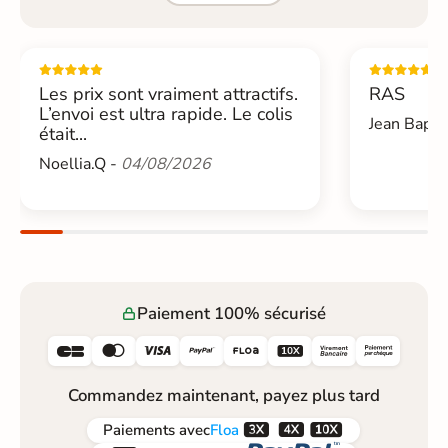
Les prix sont vraiment attractifs.
RAS
L’envoi est ultra rapide. Le colis
Jean Bapti
était...
Noellia.Q -
04/08/2026
Paiement 100% sécurisé






Commandez maintenant, payez plus tard



Paiements
avec
Floa