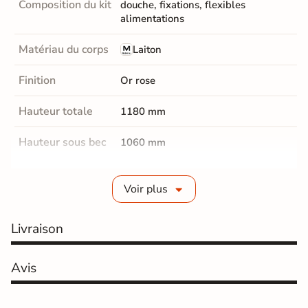
Composition du kit
douche, fixations, flexibles
alimentations
Matériau du corps
Laiton
Finition
Or rose
Hauteur totale
1180 mm
Hauteur sous bec
1060 mm
Profondeur du Bec
160 mm
Voir plus
Oui, Douchette avec flexible
Douchette
alimentation 1,5 m et support.
Livraison
Fabrication
Laiton
Douchette
Avis
Cartouche
Céramique.