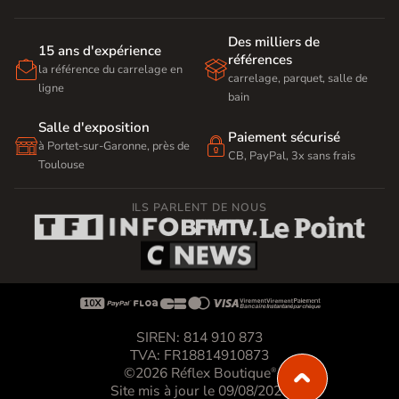
Des milliers de
15 ans d'expérience
références


la référence du carrelage en
carrelage, parquet, salle de
ligne
bain
Salle d'exposition
Paiement sécurisé


à Portet-sur-Garonne, près de
CB, PayPal, 3x sans frais
Toulouse
ILS PARLENT DE NOUS









SIREN: 814 910 873
TVA: FR18814910873
©2026 Réflex Boutique
®
Site mis à jour le 09/08/2026