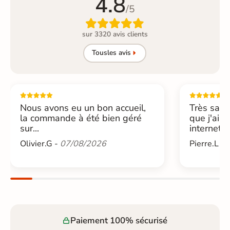
4.8
/5

sur 3320 avis clients
Tous
les avis
Nous avons eu un bon accueil,
Très sati
la commande à été bien géré
que j'ai 
sur...
internet....
Olivier.G -
07/08/2026
Pierre.L -
Paiement 100% sécurisé