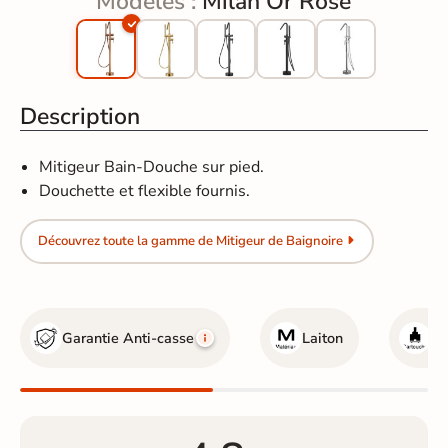
Modèles :
Milan Or Rose
Description
Mitigeur Bain-Douche sur pied.
Douchette et flexible fournis.
Découvrez toute la gamme de Mitigeur de Baignoire
Garantie Anti-casse
Laiton
Cé