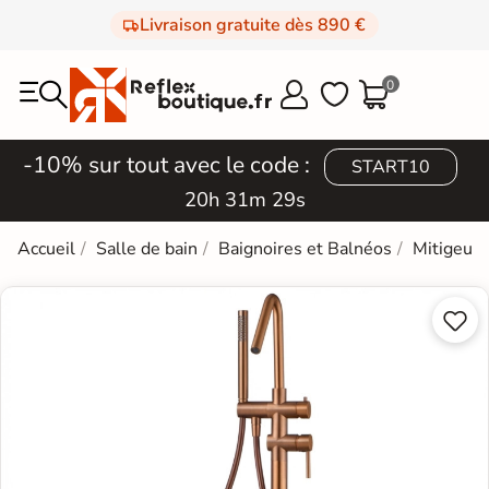
Livraison gratuite dès 890 €
0



-10% sur tout avec le code :
START10
20h 31m 28s
Accueil
Salle de bain
Baignoires et Balnéos
Mitigeur 

