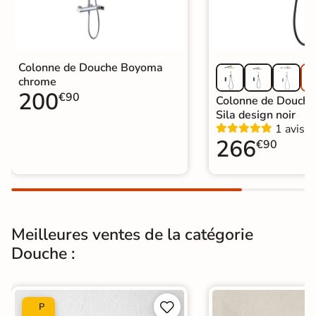
Colonne de Douche Boyoma
chrome
200
€90
Colonne de Douche
Sila design noir
1 avis
266
€90
Meilleures ventes de la catégorie
Douche :


P