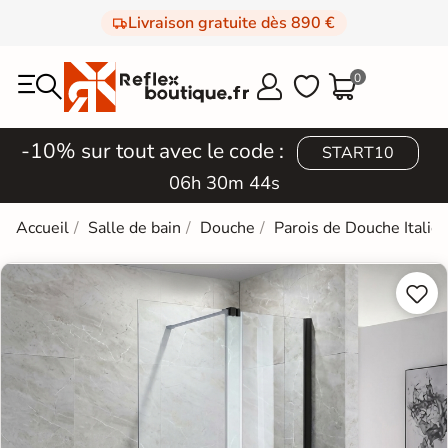
Livraison gratuite dès 890 €
0



-10% sur tout avec le code :
START10
06h 30m 43s
Accueil
Salle de bain
Douche
Parois de Douche Italie

