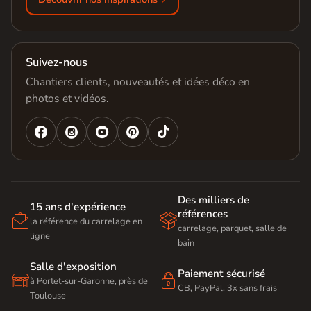
Suivez-nous
Chantiers clients, nouveautés et idées déco en
photos et vidéos.




Des milliers de
15 ans d'expérience
références


la référence du carrelage en
carrelage, parquet, salle de
ligne
bain
Salle d'exposition
Paiement sécurisé


à Portet-sur-Garonne, près de
CB, PayPal, 3x sans frais
Toulouse