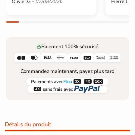
Olivier.G -
07/08/2026
Pierre.L -
Paiement 100% sécurisé






Commandez maintenant, payez plus tard



Paiements
avec
Floa


sans frais avec
Détails du produit