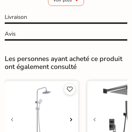
Hauteur totale
200 cm
Livraison
Normes
CE, NF
Avis
Quincaillerie de
Fournies
fixation
Garantie
2 ans
Les personnes ayant acheté ce produit
ont également consulté
Origine
France
Catégories
Parois de Douche Italienne

