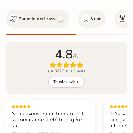
Garantie Anti-casse
8 mm
Ou
4.8
/5

sur 3320 avis clients
Tous
les avis
Nous avons eu un bon accueil,
Très sati
la commande à été bien géré
que j'ai 
sur...
internet....