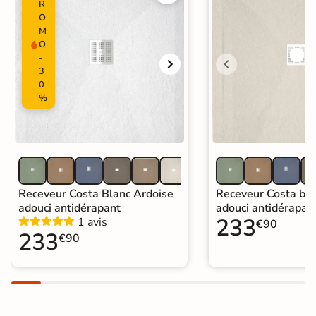
R
O
M
O
-
3
0
%
Receveur Costa Blanc Ardoise
Receveur Costa bei
adouci antidérapant
adouci antidérapan
233
1 avis
€90
233
€90