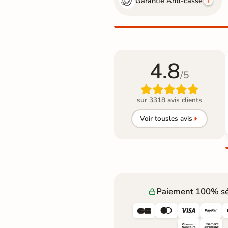
Garantie Anti-casse
4.8
/5

sur 3318 avis clients
Voir tous
les avis
Paiement 100% sé



