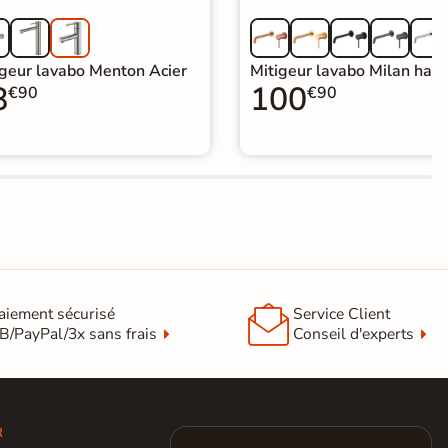
igeur lavabo Menton Acier
Mitigeur lavabo Milan haut
8
100
€90
€90

aiement sécurisé
Service Client
B/PayPal/3x sans frais
Conseil d'experts
R