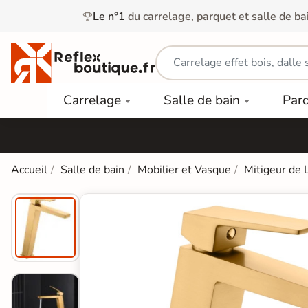
Le n°1
du carrelage, parquet et salle de ba
Carrelage
Mobilier
Parquet
Carrelage
Salle de bain
Par
Intérieur
et
Stratifié
squ'à
50%
Vasque
Carrelage
Parquet
PAR
Extérieur
Contrecollé
TYPE
Douche
relages
Accueil
Salle de bain
Mobilier et Vasque
Mitigeur de 
Dalle
Lames
aïences
Terrasse
Baignoires
PAR
PVC
Sur Plot
et Balnéos
squ'à
COULEUR
40%
Carrelage
Dalles
WC
Salle de
Stratifié
PVC
Bain
Bois
Carrelage
quets
Lames
Colle &
Salle de
ols
clair
Finition
Bain
tifiés