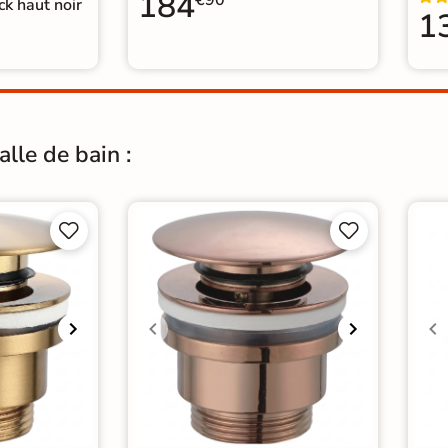
184
€90
k haut noir
1
lle de bain :



