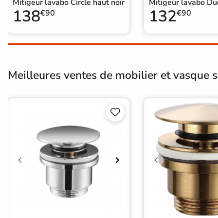
Mitigeur lavabo Circle haut noir
Mitigeur lavabo Duc
Livraison
138
132
€90
€90
OFFERTE
En France
métropolitaine
à partir de
Meilleures ventes de mobilier et vasque sa
890€
d'achat


En savoir
plus