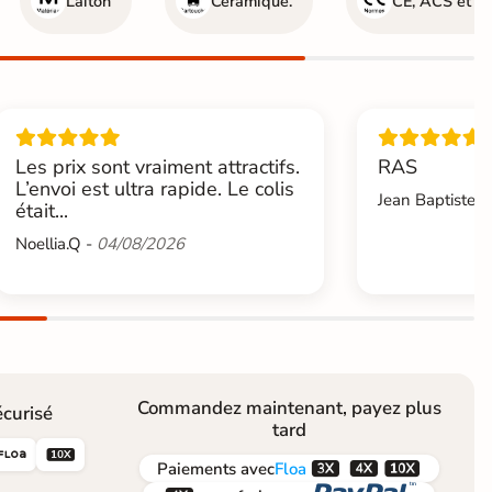
Laiton
Céramique.
CE, ACS et I
Les prix sont vraiment attractifs.
RAS
L’envoi est ultra rapide. Le colis
Jean Baptiste.L
était...
Noellia.Q -
04/08/2026
Commandez maintenant, payez plus
curisé
tard





Paiements
avec
Floa