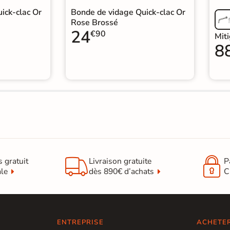
ick-clac Or
Bonde de vidage Quick-clac Or
Rose Brossé
24
€90
Mit
8


s gratuit
Livraison gratuite
P
ale
dès 890€ d’achats
C
ENTREPRISE
ACHETE