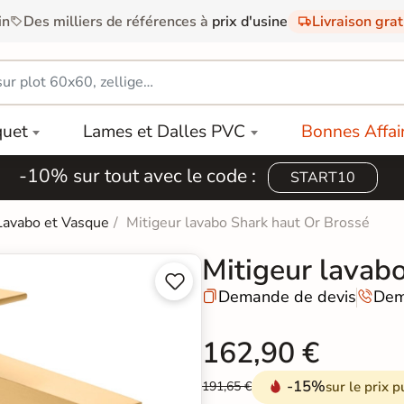
in
Des milliers de références à
prix d'usine
Livraison gra
quet
Lames et Dalles PVC
Bonnes Affai
-10% sur tout avec le code :
START10
Lavabo et Vasque
Mitigeur lavabo Shark haut Or Brossé
Mitigeur lavab


Demande de devis
Dem


162,90 €
-15%
sur le prix p
191,65 €