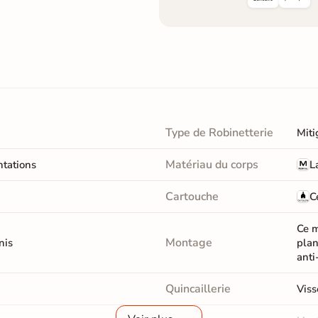
Type de Robinetterie
Miti
Matériau du corps
ntations
L
Cartouche
C
Ce m
Montage
nis
plan
anti
Quincaillerie
Viss