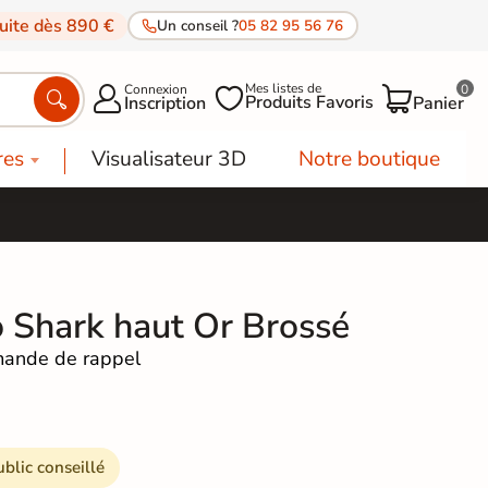
tuite dès 890 €
Un conseil ?
05 82 95 56 76
Mes listes de
Connexion
0




Produits Favoris
Inscription
Panier
res
Visualisateur 3D
Notre boutique
o Shark haut Or Brossé
ande de rappel
ublic conseillé