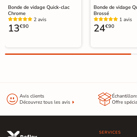
Bonde de vidage Quick-clac
Bonde de vidage Qu
Chrome
Brossé
2 avis
1 avis
13
24
€90
€90


Avis clients
Échantillon
Découvrez tous les avis
Offre spéci
SERVICES