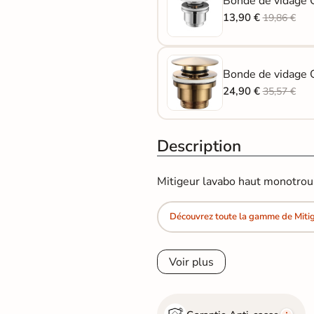
Bonde de vidage 
13,90 €
19,86 €
Bonde de vidage Q
24,90 €
35,57 €
Description
Mitigeur lavabo haut monotrou 
Découvrez toute la gamme de Miti
Voir plus