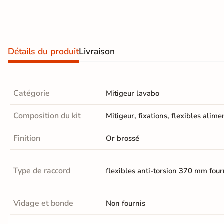
Terre
cuite &
tomette
Détails du produit
Livraison
Parement
mural
Catégorie
Mitigeur lavabo
intérieur
Composition du kit
Mitigeur, fixations, flexibles alime
PAR FORME &
DIMENSION
Finition
Or brossé
Carrelage
Type de raccord
flexibles anti-torsion 370 mm four
hexagonal
Carrelage très
Vidage et bonde
Non fournis
grand format