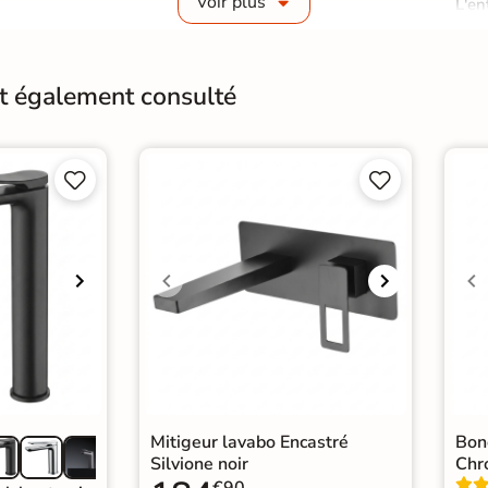
Voir plus
L'en
déte
Entretien
d'ac
calc
nt également consulté
néce
Origine
Esp




Mitigeur lavabo Encastré
Bon
Silvione noir
Chr