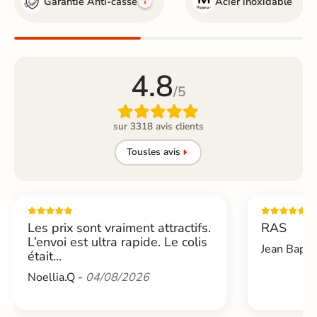
Garantie Anti-casse
Acier inoxidable
4.8
/5

sur 3318 avis clients
Tous
les avis
Les prix sont vraiment attractifs.
RAS
L’envoi est ultra rapide. Le colis
Jean Bapti
était...
Noellia.Q -
04/08/2026