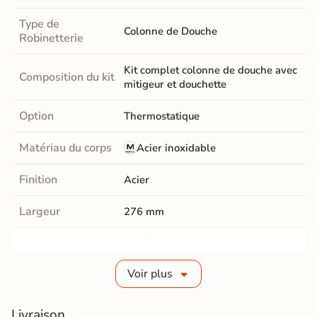
Type de
Colonne de Douche
Robinetterie
Kit complet colonne de douche avec
Composition du kit
mitigeur et douchette
Option
Thermostatique
Matériau du corps
Acier inoxidable
Finition
Acier
Largeur
276 mm
Oui, Douchette avec flexible
Douchette
alimentation 1,5 m et support.
Voir plus
Fabrication
Acier
Douchette
Livraison