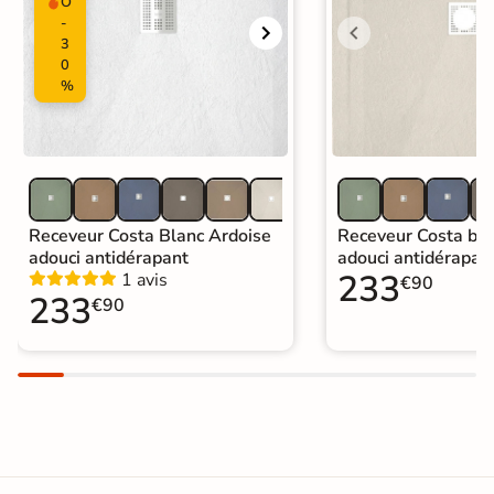
O
Garantie
10 ans
-
3
Origine
Espagne
0
%
Catégories
Mitigeur et Colonne de Douche
Receveur Costa Blanc Ardoise
Receveur Costa bei
adouci antidérapant
adouci antidérapan
233
1 avis
€90
233
€90