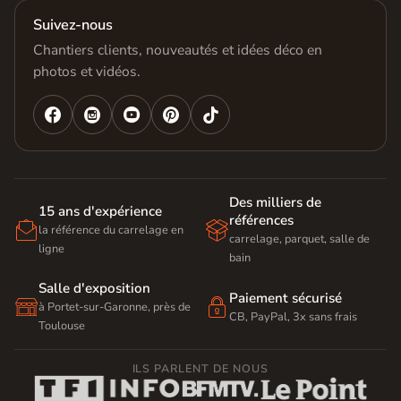
Suivez-nous
Chantiers clients, nouveautés et idées déco en
photos et vidéos.




Des milliers de
15 ans d'expérience
références


la référence du carrelage en
carrelage, parquet, salle de
ligne
bain
Salle d'exposition
Paiement sécurisé


à Portet-sur-Garonne, près de
CB, PayPal, 3x sans frais
Toulouse
ILS PARLENT DE NOUS