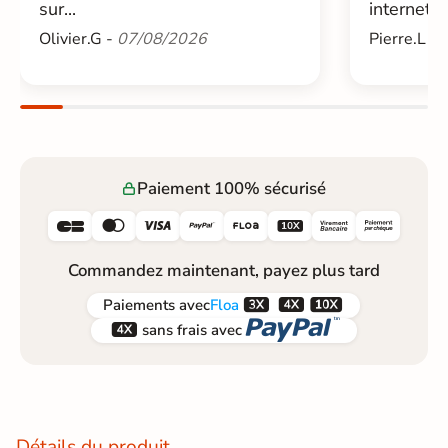
sur...
internet....
Olivier.G -
07/08/2026
Pierre.L -
Paiement 100% sécurisé






Commandez maintenant, payez plus tard



Paiements
avec
Floa


sans frais avec
Détails du produit