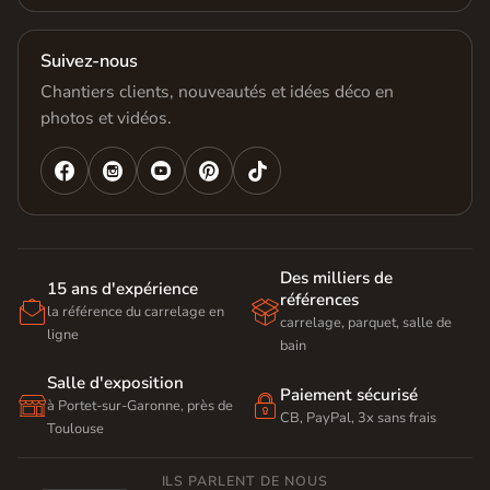
Suivez-nous
Chantiers clients, nouveautés et idées déco en
photos et vidéos.




Des milliers de
15 ans d'expérience
références


la référence du carrelage en
carrelage, parquet, salle de
ligne
bain
Salle d'exposition
Paiement sécurisé


à Portet-sur-Garonne, près de
CB, PayPal, 3x sans frais
Toulouse
ILS PARLENT DE NOUS