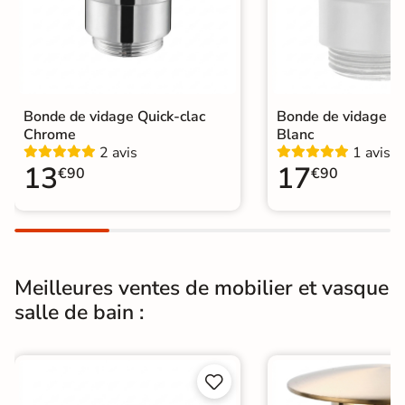
à base de vinaigre blanc est
nécessaire.
Garantie
5 ans
Origine
Espagne
Bonde de vidage Quick-clac
Bonde de vidage Qu
Chrome
Blanc
Catégories
Mitigeur de Lavabo et Vasque
2 avis
1 avis
13
17
€90
€90
Meilleures ventes de mobilier et vasque
salle de bain :

