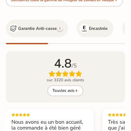
Découvrez toute la gamme de Mitigeur de Lavabo et Vasque
Garantie Anti-casse
Encastrée
4.8
/5

sur 3320 avis clients
Tous
les avis
Nous avons eu un bon accueil,
Très sati
la commande à été bien géré
que j'ai 