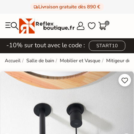
Livraison gratuite dès 890 €
0



-10% sur tout avec le code :
START10
Accueil
Salle de bain
Mobilier et Vasque
Mitigeur de 

