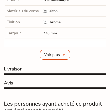
Matériau du corps
Laiton
Finition
Chrome
Largeur
270 mm
Oui, Douchette avec flexible
Douchette
alimentation 1,5 m et support.
Voir plus
Fabrication
Abs
Douchette
Livraison
Position Ciel de
Réglable en hauteur
pluie
Avis
Dimensions ciel
20 cm
de pluie
Les personnes ayant acheté ce produit
Forme Ciel de