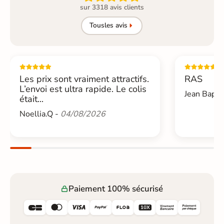
sur 3318 avis clients
Tous
les avis
Les prix sont vraiment attractifs.
RAS
L’envoi est ultra rapide. Le colis
Jean Bapti
était...
Noellia.Q -
04/08/2026
Paiement 100% sécurisé





