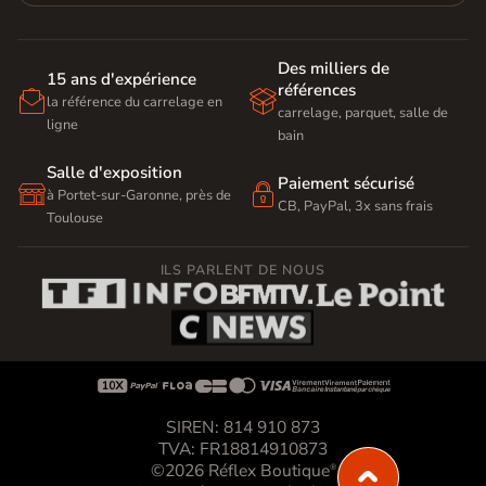
Des milliers de
15 ans d'expérience
références


la référence du carrelage en
carrelage, parquet, salle de
ligne
bain
Salle d'exposition
Paiement sécurisé


à Portet-sur-Garonne, près de
CB, PayPal, 3x sans frais
Toulouse
ILS PARLENT DE NOUS









SIREN: 814 910 873
TVA: FR18814910873
©2026 Réflex Boutique
®