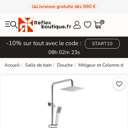
Livraison gratuite dès 890 €
0



-10% sur tout avec le code :
START10
08h 02m 22s
Accueil
Salle de bain
Douche
Mitigeur et Colonne de

