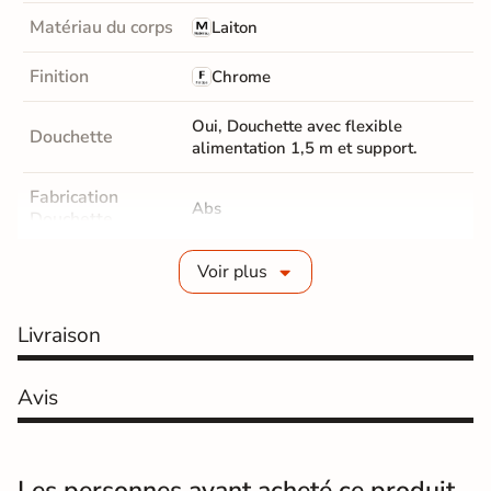
Matériau du corps
Laiton
Finition
Chrome
Oui, Douchette avec flexible
Douchette
alimentation 1,5 m et support.
Fabrication
Abs
Douchette
Position Ciel de
Voir plus
Réglable en hauteur
pluie
Livraison
Dimensions ciel
20 cm
de pluie
Avis
Forme Ciel de
Carré
pluie
La colonne comprend : Barre de
Les personnes ayant acheté ce produit