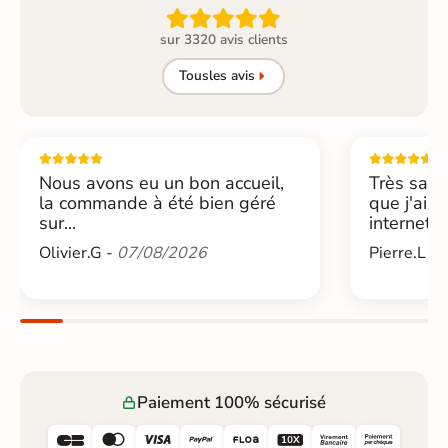

sur 3320 avis clients
Tous
les avis
Nous avons eu un bon accueil,
Très sati
la commande à été bien géré
que j'ai 
sur...
internet....
Olivier.G -
07/08/2026
Pierre.L -
Paiement 100% sécurisé





