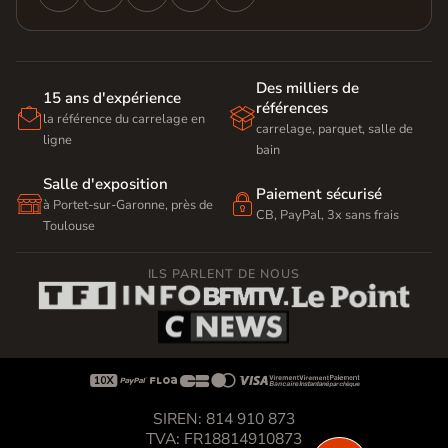
Des milliers de
15 ans d'expérience
références


la référence du carrelage en
carrelage, parquet, salle de
ligne
bain
Salle d'exposition
Paiement sécurisé


à Portet-sur-Garonne, près de
CB, PayPal, 3x sans frais
Toulouse
ILS PARLENT DE NOUS









SIREN: 814 910 873
TVA: FR18814910873