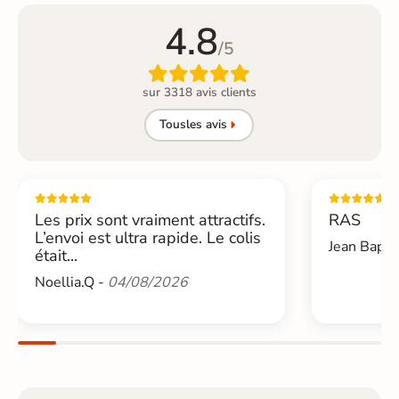
4.8
/5

sur 3318 avis clients
Tous
les avis
Les prix sont vraiment attractifs.
RAS
L’envoi est ultra rapide. Le colis
Jean Bapti
était...
Noellia.Q -
04/08/2026