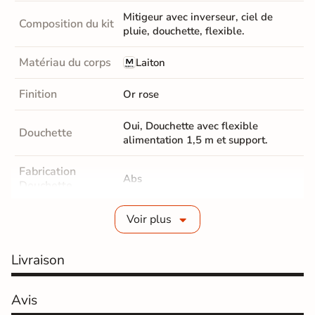
Mitigeur avec inverseur, ciel de
Composition du kit
pluie, douchette, flexible.
Matériau du corps
Laiton
Finition
Or rose
Oui, Douchette avec flexible
Douchette
alimentation 1,5 m et support.
Fabrication
Abs
Douchette
Position Ciel de
Voir plus
Fixe
pluie
Livraison
Dimensions ciel
25 cm
de pluie
Avis
Forme Ciel de