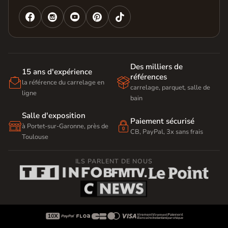




Des milliers de
15 ans d'expérience
références


la référence du carrelage en
carrelage, parquet, salle de
ligne
bain
Salle d'exposition
Paiement sécurisé


à Portet-sur-Garonne, près de
CB, PayPal, 3x sans frais
Toulouse
ILS PARLENT DE NOUS








