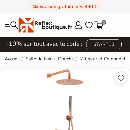
Livraison gratuite dès 890 €
0



-10% sur tout avec le code :
START10
Accueil
Salle de bain
Douche
Mitigeur et Colonne de

