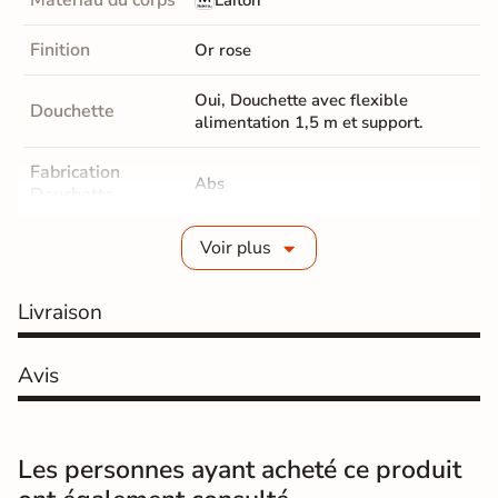
Finition
Or rose
Oui, Douchette avec flexible
Douchette
alimentation 1,5 m et support.
Fabrication
Abs
Douchette
Position Ciel de
Voir plus
Réglable en hauteur
pluie
Livraison
Dimensions ciel
20 cm
de pluie
Avis
Forme Ciel de
Carré
pluie
La colonne comprend : Barre de
Les personnes ayant acheté ce produit
douche acier avec patères de
Colonne de