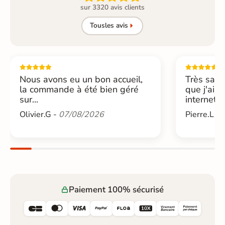
sur 3320 avis clients
Tous
les avis
Nous avons eu un bon accueil,
Très sati
la commande à été bien géré
que j'ai 
sur...
internet....
Olivier.G -
07/08/2026
Pierre.L -
Paiement 100% sécurisé





