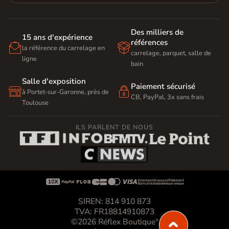
Des milliers de
15 ans d'expérience
références


la référence du carrelage en
carrelage, parquet, salle de
ligne
bain
Salle d'exposition
Paiement sécurisé


à Portet-sur-Garonne, près de
CB, PayPal, 3x sans frais
Toulouse
ILS PARLENT DE NOUS









SIREN: 814 910 873
TVA: FR18814910873
©2026 Réflex Boutique
®