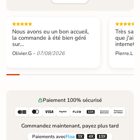
Nous avons eu un bon accueil,
Très sati
la commande à été bien géré
que j'ai 
sur...
internet....
Olivier.G -
07/08/2026
Pierre.L -
Paiement 100% sécurisé






Commandez maintenant, payez plus tard



Paiements
avec
Floa