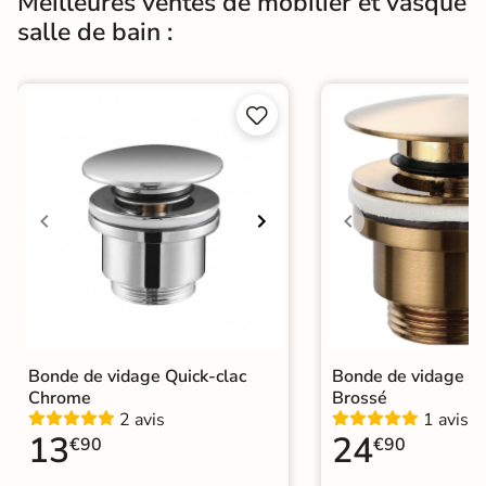
Meilleures ventes de mobilier et vasque
salle de bain :


Bonde de vidage Quick-clac
Bonde de vidage Qu
Chrome
Brossé
2 avis
1 avis
13
24
€90
€90