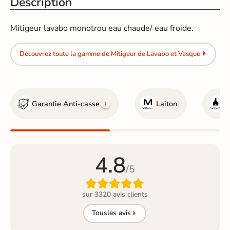
Description
Mitigeur lavabo monotrou eau chaude/ eau froide.
Découvrez toute la gamme de Mitigeur de Lavabo et Vasque
Garantie Anti-casse
Laiton
C
4.8
/5

sur 3320 avis clients
Tous
les avis