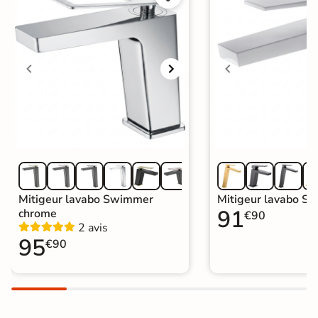
rayer la robinetterie. Si votre eau est
trop calcaire, un nettoyage mensuel
à base de vinaigre blanc est
nécessaire.
Garantie
5 ans
Origine
Espagne
Catégories
Mitigeur de Lavabo et Vasque
Mitigeur lavabo Swimmer
Mitigeur lavabo Sh
91
chrome
€90
2 avis
95
€90