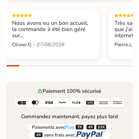
Nous avons eu un bon accueil,
Très sati
la commande à été bien géré
que j'ai 
sur...
internet....
Olivier.G -
07/08/2026
Pierre.L -
Paiement 100% sécurisé






Commandez maintenant, payez plus tard



Paiements
avec
Floa


sans frais avec