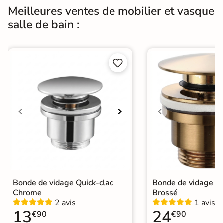
Meilleures ventes de mobilier et vasque
salle de bain :


Bonde de vidage Quick-clac
Bonde de vidage Qu
Chrome
Brossé
2 avis
1 avis
13
24
€90
€90