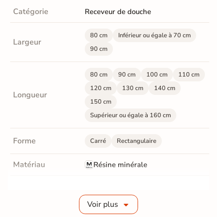
Catégorie
Receveur de douche
80 cm
Inférieur ou égale à 70 cm
Largeur
90 cm
80 cm
90 cm
100 cm
110 cm
120 cm
130 cm
140 cm
Longueur
150 cm
Supérieur ou égale à 160 cm
Forme
Carré
Rectangulaire
Matériau
Résine minérale
Finition
Mate
Voir plus
Epaisseur
3 cm