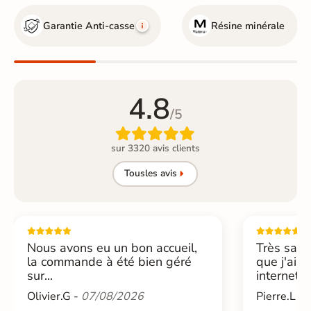
Garantie Anti-casse
Résine minérale
4.8
/5

sur 3320 avis clients
Tous
les avis
Nous avons eu un bon accueil,
Très sati
la commande à été bien géré
que j'ai 
sur...
internet....
Olivier.G -
07/08/2026
Pierre.L -