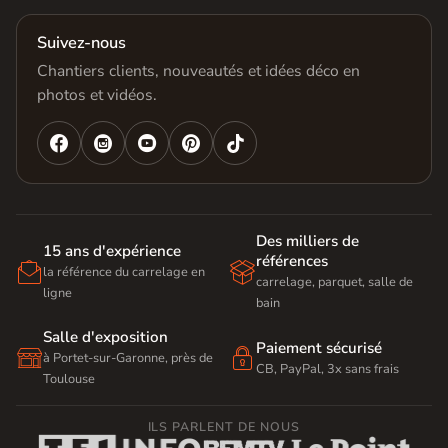
Suivez-nous
Chantiers clients, nouveautés et idées déco en
photos et vidéos.




Des milliers de
15 ans d'expérience
références


la référence du carrelage en
carrelage, parquet, salle de
ligne
bain
Salle d'exposition
Paiement sécurisé


à Portet-sur-Garonne, près de
CB, PayPal, 3x sans frais
Toulouse
ILS PARLENT DE NOUS