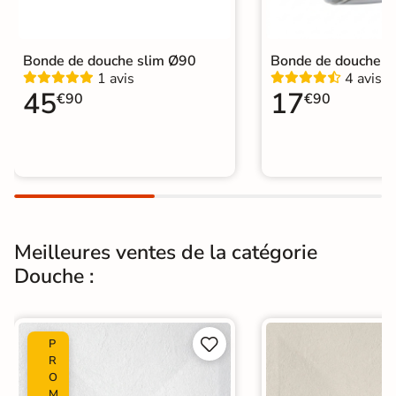
bonde
Pieds
Non fournis
Bonde de douche slim Ø90
Bonde de douche 
1 avis
4 avis
Normes
CE, NF
45
17
€90
€90
Sur mesure
Oui, sur demande
Garantie
2 ans
Origine
Espagne
Pleine masse
Oui
Meilleures ventes de la catégorie
Douche :
Catégories
Receveurs de Douche


P
R
O
M