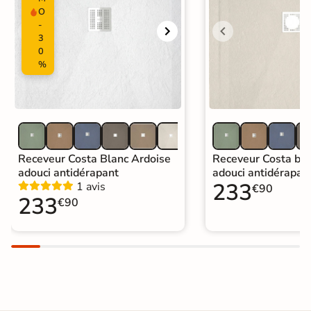
O
-
3
0
%
Receveur Costa Blanc Ardoise
Receveur Costa bei
adouci antidérapant
adouci antidérapan
233
1 avis
€90
233
€90