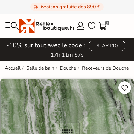
Livraison gratuite dès 890 €
0



-10% sur tout avec le code :
START10
17h 11m 57s
Accueil
Salle de bain
Douche
Receveurs de Douche

