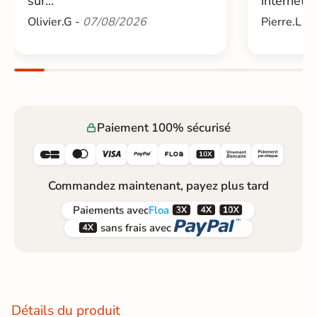
sur...
internet....
Olivier.G -
07/08/2026
Pierre.L -
Paiement 100% sécurisé






Commandez maintenant, payez plus tard



Paiements
avec
Floa


sans frais avec
Détails du produit