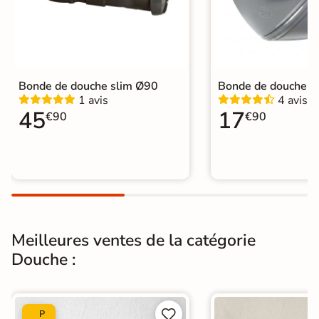
Diametre de la
Ø 90 mm
bonde
Pieds
Non fournis
Bonde de douche slim Ø90
Bonde de douche 
1 avis
4 avis
Normes
CE, NF
45
17
€90
€90
Sur mesure
Oui, sur demande
Garantie
2 ans
Origine
Espagne
Pleine masse
Oui
Meilleures ventes de la catégorie
Douche :
Catégories
Receveurs de Douche


P