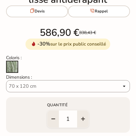


Devis
Rappel
586,90 €
838,43 €
-30%
sur le prix public conseillé
Coloris :
Travertin Vert
Dimensions :
QUANTITÉ