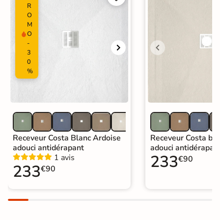
R
O
M
O
-
3
0
%
Receveur Costa Blanc Ardoise
Receveur Costa bei
adouci antidérapant
adouci antidérapan
233
1 avis
€90
233
€90