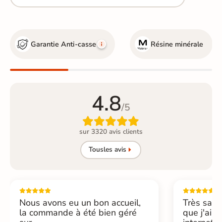
Garantie Anti-casse
Résine minérale
4.8
/5

sur 3320 avis clients
Tous
les avis
Nous avons eu un bon accueil,
Très sati
la commande à été bien géré
que j'ai 