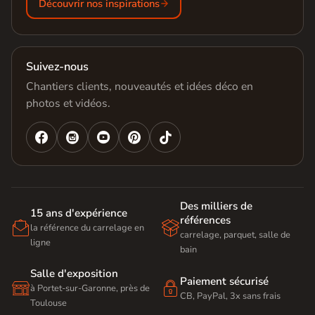
Découvrir nos inspirations
Suivez-nous
Chantiers clients, nouveautés et idées déco en
photos et vidéos.




Des milliers de
15 ans d'expérience
références


la référence du carrelage en
carrelage, parquet, salle de
ligne
bain
Salle d'exposition
Paiement sécurisé


à Portet-sur-Garonne, près de
CB, PayPal, 3x sans frais
Toulouse