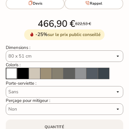


Devis
Rappel
466,90 €
622,53 €
-25%
sur le prix public conseillé
Dimensions :
Coloris :
Noir
Sable
Beige Arena
Mokka
Basalte
Gris Clair
Gris Foncé
Anthracit
Blanc
Porte-serviette :
Perçage pour mitigeur :
QUANTITÉ