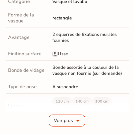
Catégorie
Vasque et lavabo
Forme de la
rectangle
vasque
2 equerres de fixations murales
Avantage
fournies
Finition surface
Lisse
Bonde assortie à la couleur de la
Bonde de vidage
vasque non fournie (sur demande)
Type de pose
A suspendre
120 cm
140 cm
100 cm
largeur
80 cm
90 cm
Voir plus
Profondeur
51 cm