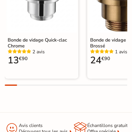
Catégories
Vasque et Lavabo
Bonde de vidage Quick-clac
Bonde de vidage Qu
Chrome
Brossé
2 avis
1 avis
13
24
€90
€90


Avis clients
Échantillons gratuit
Découvrez tous les avis
Offre spéciale