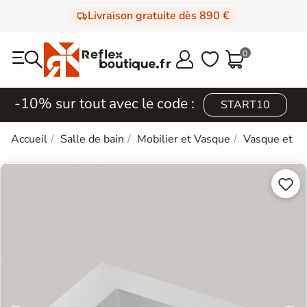
Livraison gratuite dès 890 €
0



-10% sur tout avec le code :
START10
Accueil
Salle de bain
Mobilier et Vasque
Vasque et L

