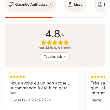
Garantie Anti-casse
Lisse
Rés
4.8
/5

sur 3320 avis clients
Tous
les avis
Nous avons eu un bon accueil,
Très sati
la commande à été bien géré
que j'ai 
sur...
internet....
Olivier.G -
07/08/2026
Pierre.L -