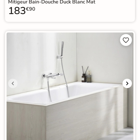
Mitigeur Bain-Douche Duck Blanc Mat
183
€90

