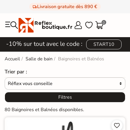
Livraison gratuite dès 890 €
0



-10% sur tout avec le code :
START10
Accueil
Salle de bain
Baignoires et Balnéos
Trier par :
Réflex vous conseille

Filtres
80 Baignoires et Balnéos disponibles.

