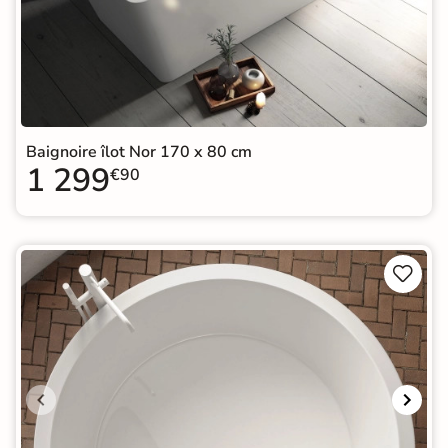
Baignoire îlot Nor 170 x 80 cm
1 299
€90

