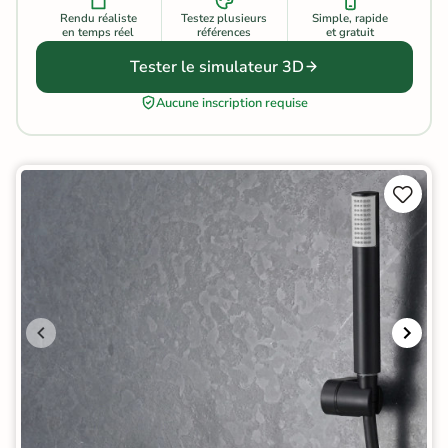
Rendu réaliste
Testez plusieurs
Simple, rapide
en temps réel
références
et gratuit
Tester le simulateur 3D
Aucune inscription requise

