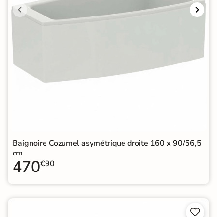
Baignoire Cozumel asymétrique droite 160 x 90/56,5
cm
470
€90

