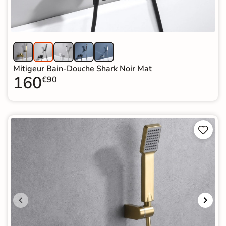
Mitigeur Bain-Douche Shark Noir Mat
160
€90

