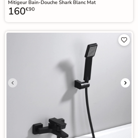
Mitigeur Bain-Douche Shark Blanc Mat
160
€90

