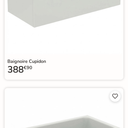
Baignoire Cupidon
388
€90

