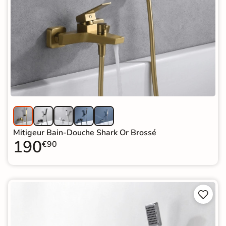
Mitigeur Bain-Douche Shark Or Brossé
190
€90

