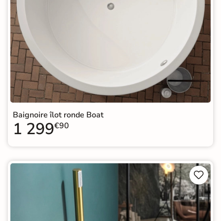
Baignoire îlot ronde Boat
1 299
€90

