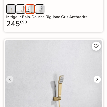
Mitigeur Bain-Douche Riglione Gris Anthracite
245
€90

