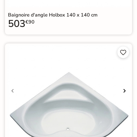
Baignoire d'angle Holbox 140 x 140 cm
503
€90

