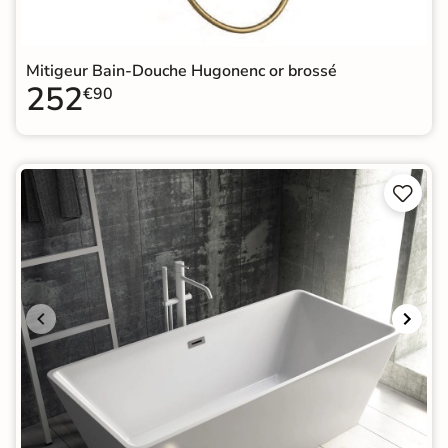
Mitigeur Bain-Douche Hugonenc or brossé
252
€90

