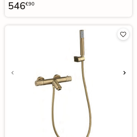
546
€90

