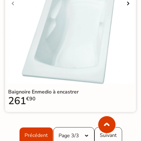
Baignoire Enmedio à encastrer
261
€90
Précédent
Suivant
Page 3/3