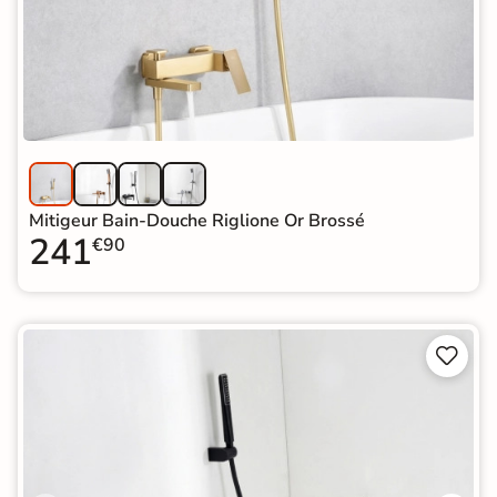
Mitigeur Bain-Douche Riglione Or Brossé
241
€90

