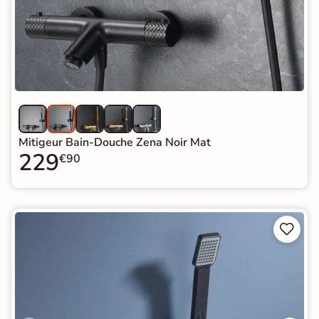
Mitigeur Bain-Douche Zena Noir Mat
229
€90

