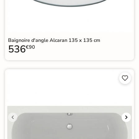
Baignoire d'angle Alcaran 135 x 135 cm
536
€90

