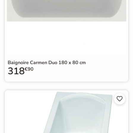
Baignoire Carmen Duo 180 x 80 cm
318
€90

