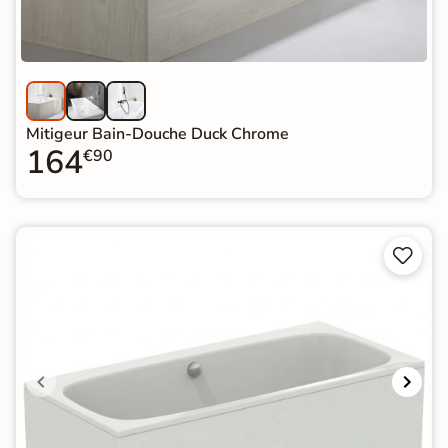
Mitigeur Bain-Douche Duck Chrome
164
€90

