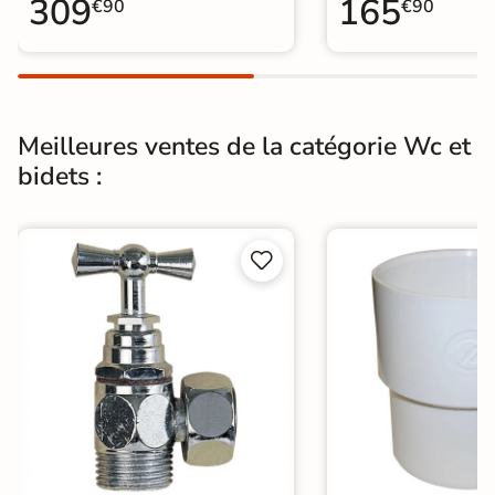
309
165
€90
€90
Meilleures ventes de la catégorie Wc et
bidets :

