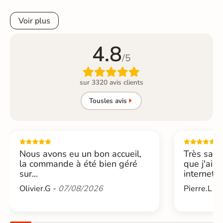
Voir plus
4.8
/5

sur 3320 avis clients
Tous
les avis
Nous avons eu un bon accueil,
Très sati
la commande à été bien géré
que j'ai 
sur...
internet....
Olivier.G -
07/08/2026
Pierre.L -