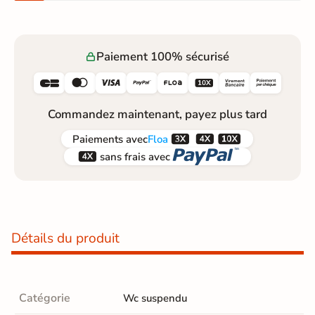
Paiement 100% sécurisé






Commandez maintenant, payez plus tard



Paiements
avec
Floa


sans frais avec
Détails du produit
Catégorie
Wc suspendu