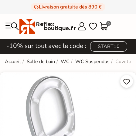
Livraison gratuite dès 890 €
0



-10% sur tout avec le code :
START10
Accueil
Salle de bain
WC
WC Suspendus
Cuvette 

