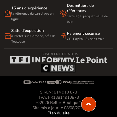
Des milliers de
15 ans d'expérience
références


la référence du carrelage en
carrelage, parquet, salle de
ligne
bain
Salle d'exposition
Paiement sécurisé


à Portet-sur-Garonne, près de
CB, PayPal, 3x sans frais
Toulouse
ILS PARLENT DE NOUS









SIREN: 814 910 873
TVA: FR18814910873
©2026 Réflex Boutique
®
Site mis à jour le 08/08/2026
Plan du site