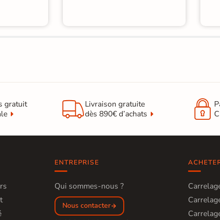


s gratuit
Livraison gratuite
P
ale
dès 890€ d’achats
C
ENTREPRISE
ACHETE
rs
Qui sommes-nous ?
Carrelage
t
Carrelage
Nous contacter
é
Carrelage