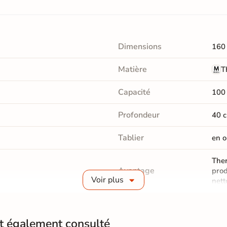
Dimensions
160
Matière
T
Capacité
100 
Profondeur
40 
Tablier
en o
Ther
Avantage
prod
Voir plus
nett
Type de pose
A p
nt également consulté