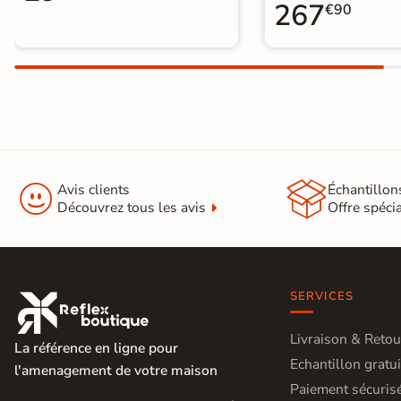
267
€90


Avis clients
Échantillon
Découvrez tous les avis
Offre spéci
SERVICES

Livraison & Retou
La référence en ligne pour
Echantillon gratui
l'amenagement de votre maison
Paiement sécuris