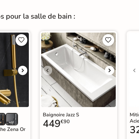
 pour la salle de bain :




Baignoire Jazz S
Mit
449
Aci
€90
3
che Zena Or