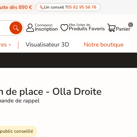
tuite dès 890 €
Un conseil ?
05 82 95 56 76
Mes listes de
Connexion
0




Produits Favoris
Inscription
Panier
res
Visualisateur 3D
Notre boutique
n de place - Olla Droite
ande de rappel
 public conseillé