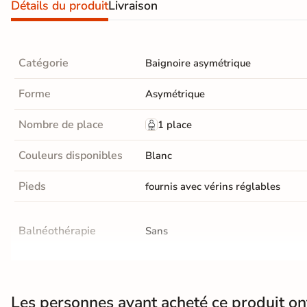
Détails du produit
Livraison
Terre
cuite &
Catégorie
Baignoire asymétrique
tomette
Forme
Parement
Asymétrique
mural
Nombre de place
1 place
intérieur
Couleurs disponibles
Blanc
PAR FORME &
Pieds
fournis avec vérins réglables
DIMENSION
Carrelage
Balnéothérapie
Sans
hexagonal
Carrelage très
Normes
CE, NF
grand format
Les personnes ayant acheté ce produit o