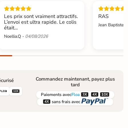
Les prix sont vraiment attractifs.
RAS
L’envoi est ultra rapide. Le colis
Jean Baptiste.L
était...
Noellia.Q -
04/08/2026
Commandez maintenant, payez plus
curisé
tard





Paiements
avec
Floa


sans frais avec