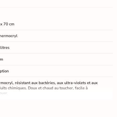
 x 70 cm
hermocryl
litres
cm
ption
mocryl, résistant aux bactéries, aux ultra-violets et aux
uits chimiques. Doux et chaud au toucher, facile à
oyer.
oser
A encastrer