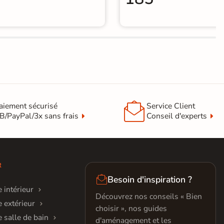

aiement sécurisé
Service Client
B/PayPal/3x sans frais
Conseil d'experts
R

Besoin d'inspiration ?
 intérieur
Découvrez nos conseils « Bien
 extérieur
choisir », nos guides
 salle de bain
d'aménagement et les