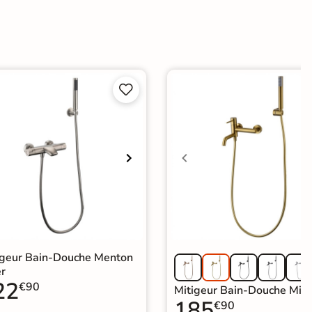


igeur Bain-Douche Menton
er
22
€90
Mitigeur Bain-Douche Mila
185
€90