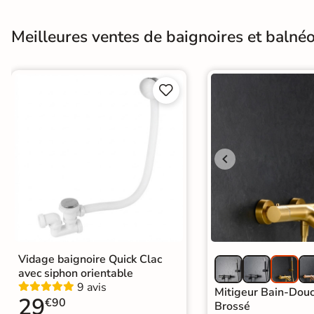
Recevez vos
échantillons chez
Meilleures ventes de baignoires et balnéos
vous
en
quelques jours


* Seuls les frais
d'expédition vous
seront facturés
—
et remboursés
intégralement
sur
votre future
commande
Demander mes
Vidage baignoire Quick Clac
échantillons
avec siphon orientable
gratuits
9 avis
Mitigeur Bain-Dou
29
€90
Brossé