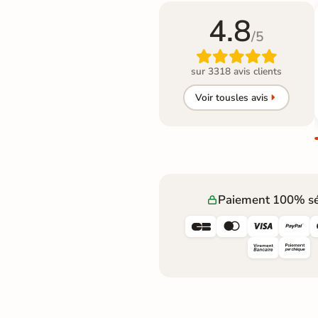
4.8
/5

sur 3318 avis clients
Voir tous
les avis
Paiement 100% sé



