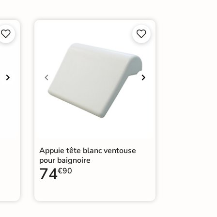
 ans
noires Asymétriques




Appuie tête blanc ventouse
pour baignoire
74
€90