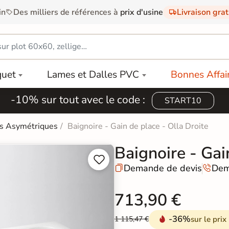
in
Des milliers de références à
prix d'usine
Livraison gra
quet
Lames et Dalles PVC
Bonnes Affai
-10% sur tout avec le code :
START10
es Asymétriques
Baignoire - Gain de place - Olla Droite
Baignoire - Gai


Demande de devis
Dem


713,90 €
-36%
sur le prix
1 115,47 €