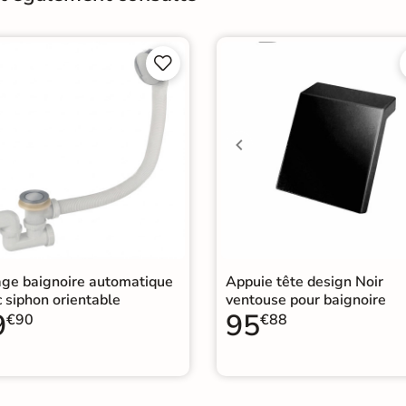
Garantie
5
Catégories
Baig


age baignoire automatique
Appuie tête design Noir
 siphon orientable
ventouse pour baignoire
9
95
€90
€88